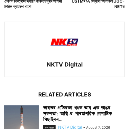
দেৱদাস চৰিত্ৰটো ৰূপায়ণ কৰিবলৈ সুৰাৰ আশ্ৰয়
USTMৰ ৬২ বিদ্যাৰ্থী জিলিকিল UGC-
লৈছিল শ্বাহৰুখ খানে!
NETত
NKTV Digital
RELATED ARTICLES
ভাৰতৰ প্ৰতিৰক্ষা খণ্ডত আন এক ডাঙৰ
সফলতা: ‘অগ্নি-৪’ পাৰমাণৱিক বেলাষ্টিক
মিছাইলৰ...
NKTV Digital
-
August 7, 2026
মুখ্য বাতৰি