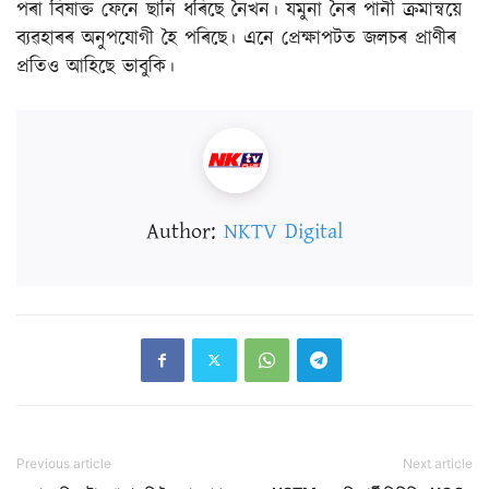
পৰা বিষাক্ত ফেনে ছানি ধৰিছে নৈখন। যমুনা নৈৰ পানী ক্ৰমান্বয়ে
ব্যৱহাৰৰ অনুপযোগী হৈ পৰিছে। এনে প্ৰেক্ষাপটত জলচৰ প্ৰাণীৰ
প্ৰতিও আহিছে ভাবুকি।
Author:
NKTV Digital
Previous article
Next article