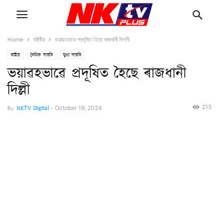
Home
ৰাষ্ট্ৰীয়
ভয়াৱহভাৱে প্ৰদূষিত হৈছে ৰাজধানী দিল্লী
ৰাষ্ট্ৰীয়
দৈনিক বাতৰি
মুখ্য বাতৰি
ভয়াৱহভাৱে প্ৰদূষিত হৈছে ৰাজধানী
দিল্লী
215
By
NKTV Digital
-
October 19, 2024