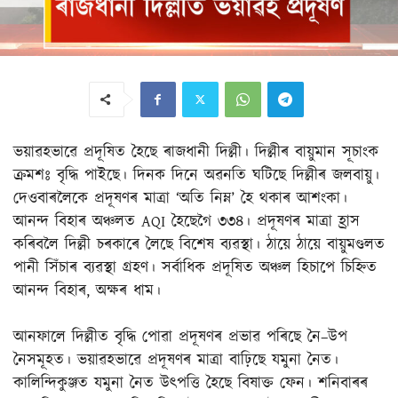
ভয়াৱহভাৱে প্ৰদূষিত হৈছে ৰাজধানী দিল্লী। দিল্লীৰ বায়ুমান সূচাংক
ক্ৰমশঃ বৃদ্ধি পাইছে। দিনক দিনে অৱনতি ঘটিছে দিল্লীৰ জলবায়ু।
দেওবাৰলৈকে প্ৰদূষণৰ মাত্ৰা ‘অতি নিম্ন’ হৈ থকাৰ আশংকা।
আনন্দ বিহাৰ অঞ্চলত AQI হৈছেগৈ ৩৩৪। প্ৰদূষণৰ মাত্ৰা হ্ৰাস
কৰিবলৈ দিল্লী চৰকাৰে লৈছে বিশেষ ব্যৱস্থা। ঠায়ে ঠায়ে বায়ুমণ্ডলত
পানী সিঁচাৰ ব্যৱস্থা গ্ৰহণ। সৰ্বাধিক প্ৰদূষিত অঞ্চল হিচাপে চিহ্নিত
আনন্দ বিহাৰ, অক্ষৰ ধাম।
আনফালে দিল্লীত বৃদ্ধি পোৱা প্ৰদূষণৰ প্ৰভাৱ পৰিছে নৈ–উপ
নৈসমূহত। ভয়াৱহভাৱে প্ৰদূষণৰ মাত্ৰা বাঢ়িছে যমুনা নৈত।
কালিন্দিকুঞ্জত যমুনা নৈত উৎপত্তি হৈছে বিষাক্ত ফেন। শনিবাৰৰ