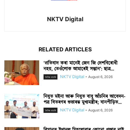
NKTV Digital
RELATED ARTICLES
‘প্ৰতিবাদ কৰা মানেই জেন জি দেশবিৰোধী
নহয়, তেওঁলোক আমাৰেই সন্তান’: ছাত্ৰ...
NKTV Digital
-
August 6, 2026
দৈনিক বাতৰি
নিযুত মইনা আৰু নিযুত বাবু আঁচনিৰ আবেদন-
পত্ৰ বিতৰণৰ শুভাৰম্ভ মুখ্যমন্ত্ৰীৰ; বানপীড়িত...
NKTV Digital
-
August 6, 2026
দৈনিক বাতৰি
বিমানত ইথানল মিহলোৱাৰ কোনো প্ৰস্তাৱ নাই,