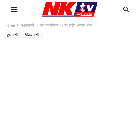
Home
মুখ্য বাতৰি
বান সাহাৰ্য দিবলৈ গৈ সন্ধানহীন ৭জনকৈ লোক
মুখ্য বাতৰি
দৈনিক বাতৰি