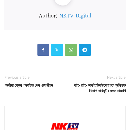
Author:
NKTV Digital
Previous article
Next article
পৰকীয়া প্ৰেম! পৰণতিত শেষ এটা জীৱন
বাই-ছাই-আৰ ই চিৰ উদ্যোগত প্ৰশিক্ষক
বিকাশ কাৰ্যসূচীৰ সফল সামৰণি