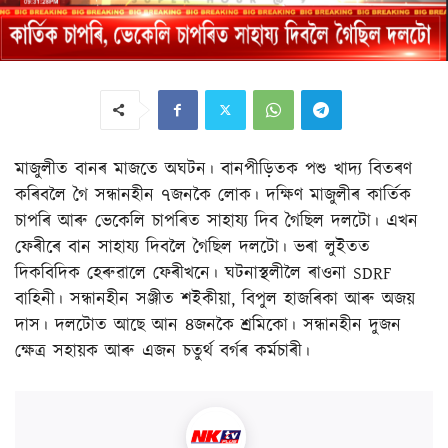
মাজুলীত বানৰ মাজতে অঘটন। বানপীড়িতক পশু খাদ্য বিতৰণ
কৰিবলৈ গৈ সন্ধানহীন ৭জনকৈ লোক। দক্ষিণ মাজুলীৰ কাৰ্তিক
চাপৰি আৰু ভেকেলি চাপৰিত সাহায্য দিব গৈছিল দলটো। এখন
ফেৰীৰে বান সাহায্য দিবলৈ গৈছিল দলটো। ভৰা লুইতত
দিকবিদিক হেৰুৱালে ফেৰীখনে। ঘটনাস্থলীলৈ ৰাওনা SDRF
বাহিনী। সন্ধানহীন সঞ্জীত শইকীয়া, বিপুল হাজৰিকা আৰু অজয়
দাস। দলটোত আছে আন ৪জনকৈ শ্ৰমিকো। সন্ধানহীন দুজন
ক্ষেত্ৰ সহায়ক আৰু এজন চতুৰ্থ বৰ্গৰ কৰ্মচাৰী।