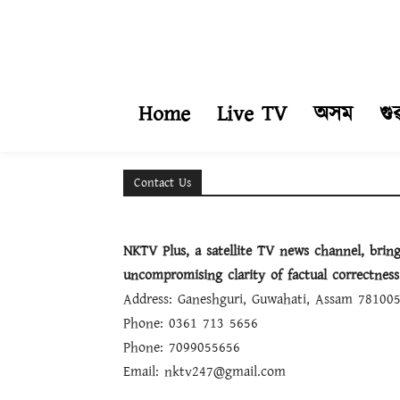
Home
Live TV
অসম
গু
Contact Us
NKTV Plus, a satellite TV news channel, brin
uncompromising clarity of factual correctness
Address: Ganeshguri, Guwahati, Assam 78100
Phone: 0361 713 5656
Phone: 7099055656
Email: nktv247@gmail.com