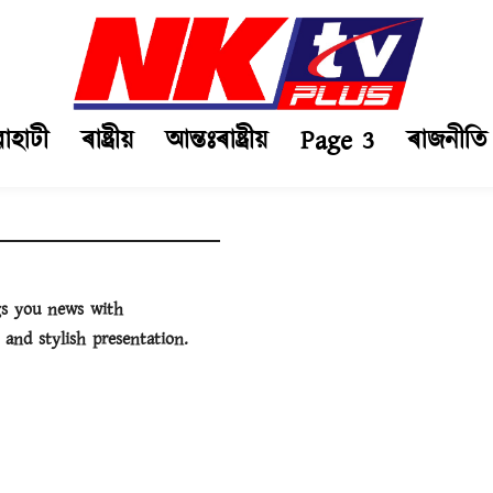
ৱাহাটী
ৰাষ্ট্ৰীয়
আন্তঃৰাষ্ট্ৰীয়
Page 3
ৰাজনীতি
gs you news with
 and stylish presentation.
5