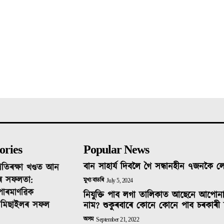
ories
Popular News
বান সাহাৰ্য দিবলৈ গৈ সন্ধানহীন ৭জনকৈ 
ৰতিৰক্ষা খণ্ডত আন
ৰ সফলতা:
মুখ্য বাতৰি
July 5, 2024
 পাৰমাণৱিক
নিযুক্তি পাব লগা তালিকাত আছেনে আপোন
ক মিছাইলৰ সফল
নাম? শুকুৰবাৰে কোনে কোনে পাব চৰকাৰী 
অসম
September 21, 2022