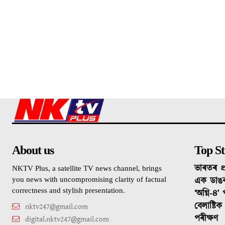
About us
Top St
ভাৰতৰ প্
NKTV Plus, a satellite TV news channel, brings
এক ডাঙ
you news with uncompromising clarity of factual
correctness and stylish presentation.
‘অগ্নি-৪’
বেলাষ্টি
nktv247@gmail.com
পৰীক্ষণ
digital.nktv247@gmail.com