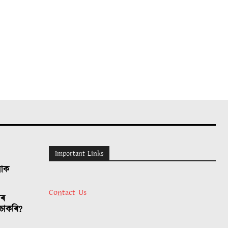
Important Links
লোক
Contact Us
াৰ
চাকৰি?