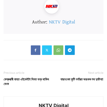
Author:
NKTV Digital
Previous article
Next article
ফেব্ৰুৱাৰী মাহত এইকেইটা দিনত বন্ধ থাকিব
বাছৰ চকা ফুটি নগাঁৱত ভয়ংকৰ পথ দুৰ্ঘটনা!
বেংক
NKTV Digital