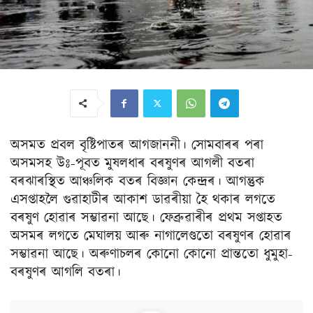
অসমত প্ৰবল বৃষ্টিপাতৰ আগজাননী। সোমবাৰৰ পৰা
অসমসহ উঃ-পূবত মুষলধাৰ বৰষুণৰ আগলী বতৰা
বৰঝাৰস্থিত আঞ্চলিক বতৰ বিজ্ঞান কেন্দ্ৰৰ। আগন্তুক
এসপ্তাহলৈ গুৱাহাটীৰ আকাশ ডাৱৰীয়া হৈ থকাৰ লগতে
বৰষুণ হোৱাৰ সম্ভাৱনা আছে। ফেব্ৰুৱাৰীৰ প্ৰথম সপ্তাহত
অসমৰ লগতে মেঘালয় আৰু নাগালেণ্ডতো বৰষুণৰ হোৱাৰ
সম্ভাৱনা আছে। অৰুণাচলৰ কোনো কোনো প্ৰান্ততো ধুমুহা-
বৰষুণৰ আগলি বতৰা।