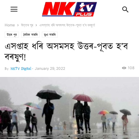
Home
উত্তৰ পূৱ
এসপ্তাহ ধৰি অসমসহ উত্তৰ-পূবত হ’ব বৰষুণ!
উত্তৰ পূৱ
দৈনিক বাতৰি
মুখ্য বাতৰি
এসপ্তাহ ধৰি অসমসহ উত্তৰ-পূবত হ’ব
বৰষুণ!
108
By
NKTV Digital
-
January 29, 2022