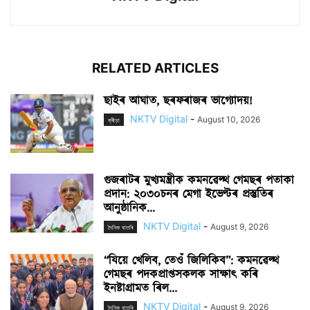
RELATED ARTICLES
ছাইৰ আঘাত, ছৰফৰাজৰ ভাগ্যোদয়!
NKTV Digital
-
August 10, 2026
ক্ৰীড়া
গুজৰাটৰ মুখ্যমন্ত্ৰীক কমনৱেল্থ গেমছৰ পতাকা
প্ৰদান: ২০৩০চনৰ মেগা ইভেণ্টৰ প্ৰস্তুতিৰ
আনুষ্ঠানিক...
NKTV Digital
-
August 9, 2026
দৈনিক বাতৰি
“যিয়ে খেলিব, তেওঁ জিলিকিব”: কমনৱেল্থ
গেমছৰ পদকপ্ৰাপ্তসকলক সাক্ষাৎ কৰি
ইনষ্টাগ্ৰামত ৰিল...
NKTV Digital
-
August 9, 2026
দৈনিক বাতৰি