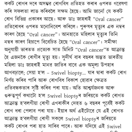
কৰ্কট ৰোগৰ দৰে অসম্ভৱ ৰোগবিধ প্ৰতিহত কৰাৰ ওপৰত গৱেষণা
কৰি সফলতা লাভ কৰিবলৈ সক্ষম হৈছে। আমি জানোঁ যে কৰ্কট
ৰোগ বিভিন্ন প্ৰকাৰৰ আছে। আৰু ডাঃ জাহৰাই “Oral cancer”
প্ৰতিৰোধৰ ওপৰত মনোনিবেশ কৰিলে। পুৰুষৰ মৃত্যুৰ এক নম্বৰ
কাৰণ হৈছে “Oral cancer”। আনহাতে মহিলাৰ মৃত্যুৰ তিনি
নম্বৰ কাৰণ হিচাপে বিবেচিত হৈছে “Oral cancer”। সমীক্ষা
অনুযায়ী ভাৰতত প্ৰত্যেক সাত মিনিট “Oral cancer”ত আক্ৰান্ত
হৈ এজনকৈ ৰোগীৰ মৃত্যু হয়। সুদীৰ্ঘ বাৰ বছৰৰ অন্তত ভাৰতীয়
মহিলা ডাঃ জাহৰাই মানৱ জাতিৰ বাবে এক অমূল্য উপহাৰ
আগবঢ়ালে; সেয়া হ’ল – Swivel biopsy… যাৰ দ্বাৰা কৰ্কট ৰোগ
নিৰ্ণয় কৰিব পাৰি আৰু ৰোগবিধ বিকাশ হোৱাৰ ক্ষেত্ৰত
প্ৰতিবন্ধকতাৰ সৃষ্টি কৰিব পৰা যায়। অতি আশ্বৰ্যজনক আৰু
গুৰুত্বপূৰ্ণ কথাটো হ’ল Swivel biopsyৰ জৰিয়তে কৰ্কট ৰোগত
আক্ৰান্ত হ’বলগীয়া ৰোগী এগৰাকীৰ দেহত ৬ বছৰৰ পূৰ্বেই কৰ্কট
ৰোগ ধৰা পেলাব পৰা যায়। ইয়াৰ অৰ্থ এইটোৱে যে এই ৰোগত
আক্ৰান্ত হ’বলগীয়া ৰোগী সকলে Swivel biopsyৰ জৰিয়তে
কৰ্কট ৰোগৰ পৰা হাত সাৰিব পাৰে। আৰু যদিহে এই Swivel