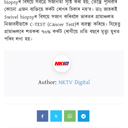
biopsyৰ বিষয়ে সৰ্বত্ৰে সজাগতা সৃষ্টি কৰা হয়; তেন্তে পৃথিৱীৰ
কোনো এজন ব্যক্তিয়ে কৰ্কট ৰোগৰ চিকাৰ নহ’ব। ডাঃ জাহৰাই
Swivel biopsyৰ বিষয়ে সজাগ কৰিবলৈ ভাৰতৰ গ্ৰামাঞ্চলত
নিজাববীয়াকৈ C-TEST (Cancer Test)ৰ ব্যৱস্থা কৰিছে। যিহেতু
গ্ৰামাঞ্চলৰে শতকৰা ৭০% কৰ্কট ৰোগীয়ে প্ৰতি বছৰে মৃত্যু মুখত
পৰিব লগা হয়।
Author:
NKTV Digital