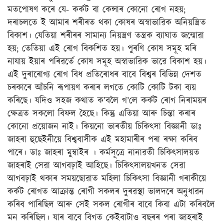
মতপোষণ কৰে যে- কৰ্কট বা কেন্সাৰ কোনো ৰোগ নহয়;
দৰাচলতে ই আমাৰ শৰীৰত থকা কোষৰ অস্বাভাৱিক অনিয়ন্ত্ৰিত
বিকাশ। যেতিয়া শৰীৰৰ সামান্য নিয়ন্ত্ৰণ তন্ত্ৰক ব্যাঘাত জন্মোৱা
হয়; তেতিয়া এই ৰোগ বিকশিত হয়। পুৰণি কোষ সমূহ মৰি
নাযায় ইয়াৰ পৰিৱৰ্তে কোষ সমূহ অস্বাভাৱিক ভাৱে বিকাশ হয়।
এই দুৰাৰোগ্য ৰোগ বিধ প্ৰতিৰোধৰ বাবে বিশ্বৰ বিভিন্ন দেশত
চৰকাৰে আঁচনি ৰূপায়ণ কৰাৰ লগতে কোটি কোটি টকা ব্যয়
কৰিছে। যদিও সহজ কথাত ক’বলৈ গ’লে কৰ্কট ৰোগ নিৰাময়ৰ
ক্ষেত্ৰত সকলো বিফল হৈছে। কিন্তু এতিয়া আৰু চিন্তা কৰাৰ
কোনো প্ৰয়োজন নাই। কিয়নো ভাৰতীয় চিকিৎসা বিজ্ঞানী ডাঃ
জাহৰা হুছেইনীয়ে বিশ্ববাসীক এই মহামাৰীৰ পৰা ৰক্ষা কৰিব
পাৰে। ডাঃ জাহৰা মুম্বাইৰ । কৰ্মসূত্ৰে নানাৱতী চিকিৎসালয়ত
জাহৰাই সেৱা আগবঢ়াই আহিছে। চিকিৎসালয়খনত সেৱা
আগবঢ়াই থকাৰ সময়ছোৱাত মহিলা চিকিৎসা বিজ্ঞানী গৰাকীয়ে
কৰ্কট ৰোগত আক্ৰান্ত ৰোগী সকলৰ দুৰৱস্থা ভালদৰে অনুধাৱন
কৰিব পাৰিছিল আৰু সেই সকল ৰোগীৰ বাবে কিবা এটা কৰিবলৈ
মন কৰিছিল। যাৰ বাবে বিগত কেইবাটাও বছৰৰ পৰা জাহৰাই