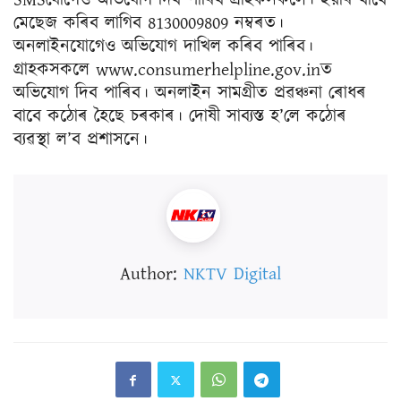
SMSযোগেও অভিযোগ দিব পাৰিব গ্ৰাহকসকলে। ইয়াৰ বাবে
মেছেজ কৰিব লাগিব 8130009809 নম্বৰত।
অনলাইনযোগেও অভিযোগ দাখিল কৰিব পাৰিব।
গ্ৰাহকসকলে www.consumerhelpline.gov.inত
অভিযোগ দিব পাৰিব। অনলাইন সামগ্ৰীত প্ৰৱঞ্চনা ৰোধৰ
বাবে কঠোৰ হৈছে চৰকাৰ। দোষী সাব্যস্ত হ’লে কঠোৰ
ব্যৱস্থা ল’ব প্ৰশাসনে।
Author:
NKTV Digital