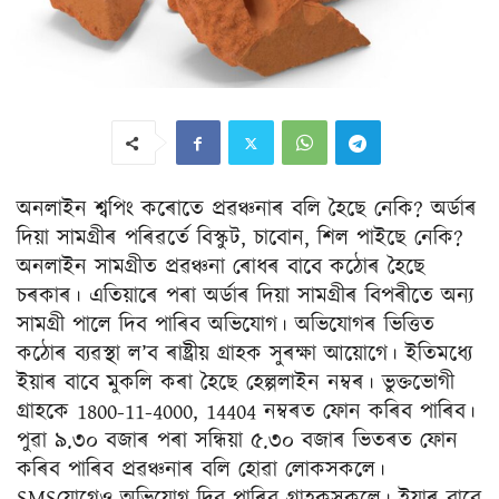
অনলাইন শ্বপিং কৰোতে প্ৰৱঞ্চনাৰ বলি হৈছে নেকি? অৰ্ডাৰ
দিয়া সামগ্ৰীৰ পৰিৱৰ্তে বিস্কুট, চাবোন, শিল পাইছে নেকি?
অনলাইন সামগ্ৰীত প্ৰৱঞ্চনা ৰোধৰ বাবে কঠোৰ হৈছে
চৰকাৰ। এতিয়াৰে পৰা অৰ্ডাৰ দিয়া সামগ্ৰীৰ বিপৰীতে অন্য
সামগ্ৰী পালে দিব পাৰিব অভিযোগ। অভিযোগৰ ভিত্তিত
কঠোৰ ব্যৱস্থা ল’ব ৰাষ্ট্ৰীয় গ্ৰাহক সুৰক্ষা আয়োগে। ইতিমধ্যে
ইয়াৰ বাবে মুকলি কৰা হৈছে হেল্পলাইন নম্বৰ। ভুক্তভোগী
গ্ৰাহকে 1800-11-4000, 14404 নম্বৰত ফোন কৰিব পাৰিব।
পুৱা ৯.৩০ বজাৰ পৰা সন্ধিয়া ৫.৩০ বজাৰ ভিতৰত ফোন
কৰিব পাৰিব প্ৰৱঞ্চনাৰ বলি হোৱা লোকসকলে।