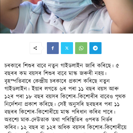
চৰকাৰে শিশুৰ বাবে নতুন গাইডলাইন জাৰি কৰিছে। ৫
বছৰৰ কম বয়সৰ শিশুৰ বাবে মাস্ক জৰুৰী নহয়।
বৃহস্পতিবাৰে কেন্দ্ৰীয় চৰকাৰে প্ৰকাশ কৰিছে নতুন
গাইডলাইন। ইয়াৰ লগতে ৬ৰ পৰা ১১ বছৰ বয়স আৰু
১২ৰ পৰা ১৮ বছৰ বয়সৰ কিশোৰ-কিশোৰীৰ বাবেও পৃথক
নিৰ্দেশনা প্ৰকাশ কৰিছে। সেই অনুসৰি ছবছৰৰ পৰা ১১
বছৰৰ কিশোৰ-কিশোৰীয়ে মাস্ক পৰিধান কৰিব পাৰে।
অৱশ্যে মাক-দেউতাক তথা পৰিস্থিতিৰ ওপৰত নিৰ্ভৰ
কৰিব। ১২ বছৰ বা ১২ৰ অধিক বয়সৰ কিশোৰ-কিশোৰীয়ে