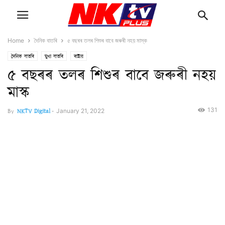
Home
দৈনিক বাতৰি
৫ বছৰৰ তলৰ শিশুৰ বাবে জৰুৰী নহয় মাস্ক
দৈনিক বাতৰি
মুখ্য বাতৰি
ৰাষ্ট্ৰীয়
৫ বছৰৰ তলৰ শিশুৰ বাবে জৰুৰী নহয়
মাস্ক
131
By
NKTV Digital
-
January 21, 2022