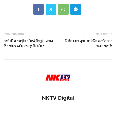
Previous article
Next article
অৰ্ডাৰ দিয়া সামগ্ৰীৰ পৰিৱৰ্তে বিস্কুট, চাবোন,
চিৰদিনৰ বাবে নুমাই যাব ইণ্ডিয়া গেটৰ অমৰ
শিল পাইছে নেকি, তেন্তে কি কৰিব?
জোৱান জ্যোতি
NKTV Digital