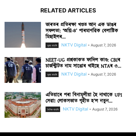
RELATED ARTICLES
ভাৰতৰ প্ৰতিৰক্ষা খণ্ডত আন এক ডাঙৰ
সফলতা: ‘অগ্নি-৪’ পাৰমাণৱিক বেলাষ্টিক
মিছাইলৰ...
NKTV Digital
-
August 7, 2026
মুখ্য বাতৰি
NEET-UG প্ৰশ্নকাকত ফাদিল কাণ্ড: CBIৰ
চাৰ্জশ্বীটত নাম সাঙোৰ খাইছে NTAৰ ৩...
NKTV Digital
-
August 7, 2026
মুখ্য বাতৰি
এতিয়াৰে পৰা বিনামূলীয়া হৈ নাথাকে UPI
সেৱা! লোকসভাত গৃহীত হ’ল নতুন...
NKTV Digital
-
August 7, 2026
দৈনিক বাতৰি