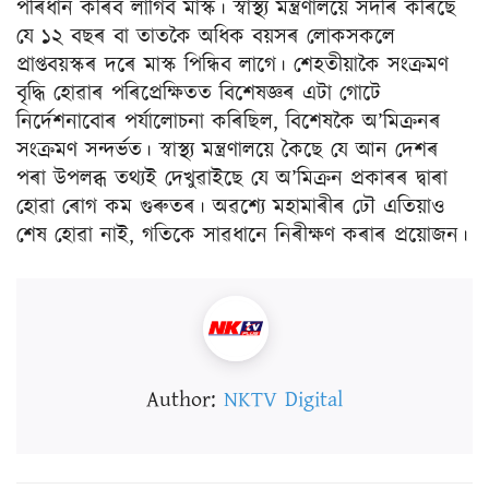
পৰিধান কৰিব লাগিব মাস্ক। স্বাস্থ্য মন্ত্ৰণালয়ে সদৰি কৰিছে
যে ১২ বছৰ বা তাতকৈ অধিক বয়সৰ লোকসকলে
প্ৰাপ্তবয়স্কৰ দৰে মাস্ক পিন্ধিব লাগে। শেহতীয়াকৈ সংক্ৰমণ
বৃদ্ধি হোৱাৰ পৰিপ্ৰেক্ষিতত বিশেষজ্ঞৰ এটা গোটে
নিৰ্দেশনাবোৰ পৰ্যালোচনা কৰিছিল, বিশেষকৈ অ’মিক্ৰনৰ
সংক্ৰমণ সন্দৰ্ভত। স্বাস্থ্য মন্ত্ৰণালয়ে কৈছে যে আন দেশৰ
পৰা উপলব্ধ তথ্যই দেখুৱাইছে যে অ’মিক্ৰন প্ৰকাৰৰ দ্বাৰা
হোৱা ৰোগ কম গুৰুতৰ। অৱশ্যে মহামাৰীৰ ঢৌ এতিয়াও
শেষ হোৱা নাই, গতিকে সাৱধানে নিৰীক্ষণ কৰাৰ প্ৰয়োজন।
Author:
NKTV Digital