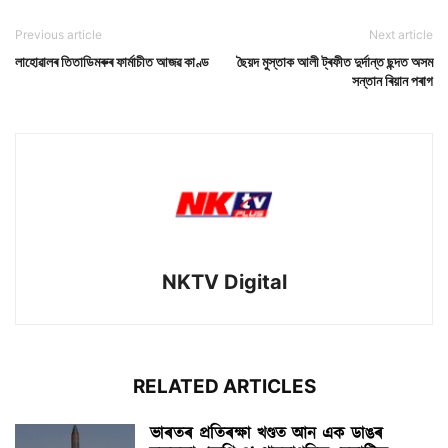
Previous article
Next article
লাহোৱালৰ তিতাডিমৰুৰ ফাৰ্মাচীত আজৱ কাণ্ড
ছৈয়দ মুস্তাক আলী ট্ৰফীত দুৰ্দান্ত ছন্দত অসম
সন্তান ৰিয়ান পৰাগ
NKTV Digital
RELATED ARTICLES
ভাৰতৰ প্ৰতিৰক্ষা খণ্ডত আন এক ডাঙৰ