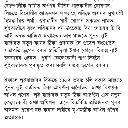
কোম্পানীক দায়িত্ব অৰ্পণৰ নীতিন গাডকাৰীৰ ঘোষণাৰ
পিছতে বিৰোধীৰ আক্ৰমণৰ লক্ষ্য হৈ পৰিছে অসমৰ মুখ্যমন্ত্ৰী
হিমন্ত বিশ্ব শৰ্মা। গুৱাহাটীৰ পানী যোগান প্ৰকল্পৰ নামত
লুইবাৰ্জাৰে বৃহৎ‍ পৰিমানৰ ধন উৎ‍কোচ দিয়া গোচৰৰ চি বি
আই তদন্ত আজিও অব্যাহত। তাৰ মাজতে পুনৰ লুই
বাৰ্জাৰত নতুন কামৰ ঠিকা প্ৰদানক লৈ প্ৰদেশ কংগ্ৰেছৰ
সভাপতি ভুপেন বৰাৰ প্ৰতিক্ৰিয়া ইয়াৰ কোনো বিকল্প নাই
চৰকাৰৰ ওচৰত। পুৰণি কেলেংকাৰী গাপ দিবলৈ
লুইবাৰ্জাৰক পুৰস্কৃত কৰা মবলি মন্তব্য ভূপেন বৰাৰ।
ইফালে লুইবাৰ্জাৰৰ বিৰুদ্ধে CBIৰ তদন্ত চলি থকাৰ মাজতে
পুনৰ লুই বাৰ্জাৰত ঠিকা আৱণ্টন অনৈতিক আখ্যা বিধায়ক
অখিল গগৈৰ। লুই বাৰ্জাৰক নতুন ঠিকা আৱণ্টন এক নতুন
কেলেংকাৰী অখ্যা অখিলৰ। এনে বিতৰ্কিত প্ৰতিষ্ঠানক পুনৰ
অসমত প্ৰৱেশ বন্ধ কৰাৰ দাবীৰে মুখ্যমন্ত্ৰীক অখিল গগৈৰ
প্ৰত্যাহ্বান।