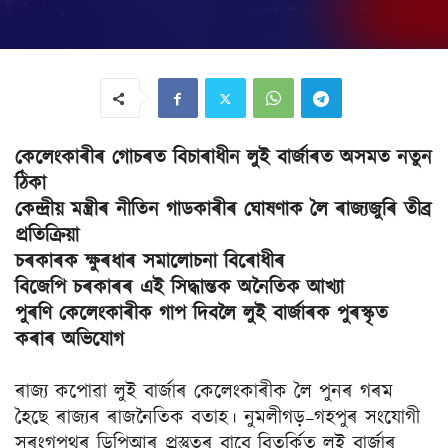
কেলেংকাৰীৰ গোচৰত বিচাৰাধীন লুই বাৰ্জাৰত অসমত নতুন
ঠিকা
কেন্দ্ৰীয় মন্ত্ৰীৰ নীতিন গাডকাৰীৰ ঘোষণাক লৈ ৰাজ্যজুৰি তীব্ৰ
প্ৰতিক্ৰিয়া
চৰকাৰক ক্ষুৰধাৰ সমালোচনা বিৰোধীৰ
বিজেপি চৰকাৰৰ এই সিদ্ধান্তক অনৈতিক আখ্যা
পুৰণি কেলেংকাৰীক গাপ দিবলৈ লুই বাৰ্জাৰক পুৰস্কৃত
কৰাৰ অভিযোগ
ৰাজ্য কপোৱা লুই বাৰ্জাৰ কেলেংকাৰীক লৈ পুনৰ গৰম
হৈছে ৰাজ্যৰ ৰাজনৈতিক বতাহ। নুমলীগড়–গহপুৰ সংযোগী
সুৰংগপথৰ ডিপিআৰ প্ৰস্তুতৰ বাবে বিতৰ্কিত লুই বাৰ্জাৰ