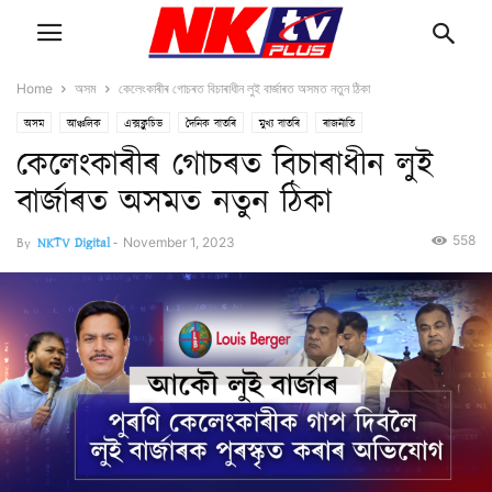
Home
অসম
কেলেংকাৰীৰ গোচৰত বিচাৰাধীন লুই বাৰ্জাৰত অসমত নতুন ঠিকা
অসম
আঞ্চলিক
এক্সক্লুচিভ
দৈনিক বাতৰি
মুখ্য বাতৰি
ৰাজনীতি
কেলেংকাৰীৰ গোচৰত বিচাৰাধীন লুই
বাৰ্জাৰত অসমত নতুন ঠিকা
558
By
NKTV Digital
-
November 1, 2023