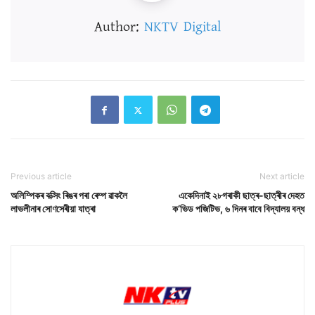
Author:
NKTV Digital
Previous article
Next article
অলিম্পিকৰ বক্সিং ৰিঙৰ পৰা ৰেম্প ৱাকলৈ
একেদিনাই ২৮গৰাকী ছাত্ৰ-ছাত্ৰীৰ দেহত
লাভলীনাৰ সোণসেৰীয়া যাত্ৰা
ক’ভিড পজিটিভ, ৬ দিনৰ বাবে বিদ্যালয় বন্ধ