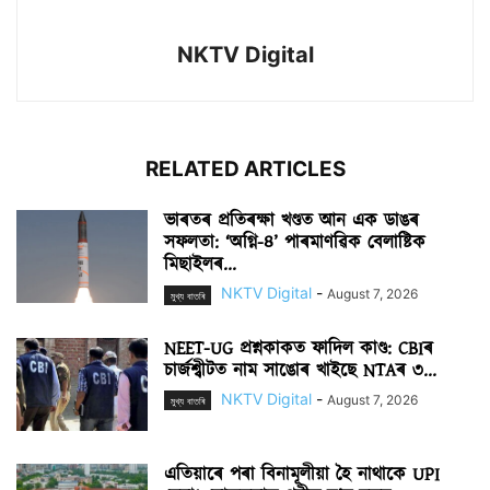
NKTV Digital
RELATED ARTICLES
ভাৰতৰ প্ৰতিৰক্ষা খণ্ডত আন এক ডাঙৰ
সফলতা: ‘অগ্নি-৪’ পাৰমাণৱিক বেলাষ্টিক
মিছাইলৰ...
NKTV Digital
-
August 7, 2026
মুখ্য বাতৰি
NEET-UG প্ৰশ্নকাকত ফাদিল কাণ্ড: CBIৰ
চাৰ্জশ্বীটত নাম সাঙোৰ খাইছে NTAৰ ৩...
NKTV Digital
-
August 7, 2026
মুখ্য বাতৰি
এতিয়াৰে পৰা বিনামূলীয়া হৈ নাথাকে UPI