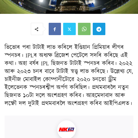
ভিভোৰ পৰা টাটাই লাভ কৰিলে ইণ্ডিয়ান প্ৰিমিয়াৰ লীগৰ
স্পনচৰ। IPLৰ অধ্যক্ষ ব্ৰিজেশ পেটেলে সদৰি কৰিছে এই
কথা। অহা বৰ্ষৰ IPL ছিজনত টাটাই স্পনচৰ কৰিব। ২০২২
আৰু ২০২৩ চনৰ বাবে টাটাই স্বত্ত্ব লাভ কৰিছে। উল্লেখ্য যে,
চাইনীজ মোবাইল কোম্পানীটোৱে ২০২০ চনতো ড্ৰীম
ইলেভেনক স্পনচৰশ্বীপ অৰ্পণ কৰিছিল। প্ৰথমবাৰলৈ নতুন
ছিজনত ১০টা দলে অংশগ্ৰহণ কৰিব। আহমেদাবাদ আৰু
লক্ষ্ণৌ দল দুটাই প্ৰথমবাৰলৈ অংশগ্ৰহণ কৰিব আইপিএলত।