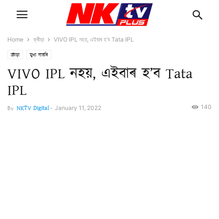
Home
ক্ৰীড়া
VIVO IPL নহয়, এইবাৰ হ’ব Tata IPL
ক্ৰীড়া
মুখ্য বাতৰি
VIVO IPL নহয়, এইবাৰ হ’ব Tata
IPL
140
By
NKTV Digital
-
January 11, 2022