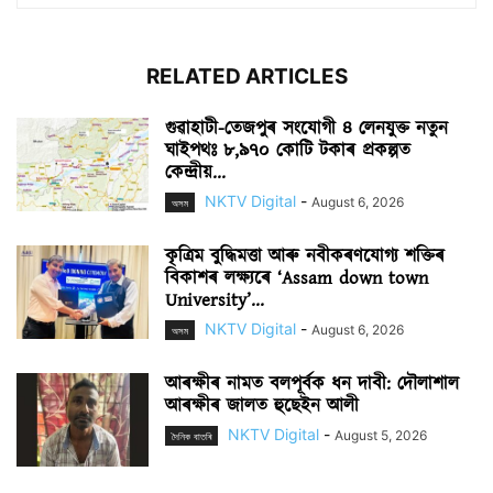
RELATED ARTICLES
গুৱাহাটী-তেজপুৰ সংযোগী ৪ লেনযুক্ত নতুন
ঘাইপথঃ ৮,৯৭০ কোটি টকাৰ প্ৰকল্পত
কেন্দ্ৰীয়...
NKTV Digital
-
August 6, 2026
অসম
কৃত্ৰিম বুদ্ধিমত্তা আৰু নবীকৰণযোগ্য শক্তিৰ
বিকাশৰ লক্ষ্যৰে ‘Assam down town
University’...
NKTV Digital
-
August 6, 2026
অসম
আৰক্ষীৰ নামত বলপূৰ্বক ধন দাবী: দৌলাশাল
আৰক্ষীৰ জালত হুছেইন আলী
NKTV Digital
-
August 5, 2026
দৈনিক বাতৰি