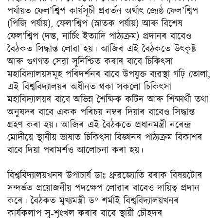
পৰ্যায়ত ফেল’শ্বিপ কাৰ্যসূচী প্ৰৱৰ্তন অর্থাৎ জ্যেষ্ঠ ফেল’শ্বিপ
(পিজি পর্যায়), ফেল’শ্বিপ (স্নাতক পর্যায়) আৰু বিশেষ
ফেল’শ্বিপ (দন্ত, নাৰ্চিং ইত্যাদি পাঠ্যক্ৰম) প্ৰদানৰ বাবেও
বৈঠকত সিদ্ধান্ত লোৱা হয়। আজিৰ এই বৈঠকতে উৎকৃষ্ট
আৰু গুণগত সেৱা সুনিশ্চিত কৰাৰ বাবে চিকিৎসা
মহাবিদ্যালয়সমূহ পৰিদৰ্শনৰ বাবে উপযুক্ত ব্যৱস্থা গঢ়ি তোলা,
এই বিশ্ববিদ্যালয়ৰ অধীনত থকা সকলো চিকিৎসা
মহাবিদ্যালয়ৰ বাবে অভিন্ন শৈক্ষিক কটিন আৰু শিক্ষার্থী তথা
অনুষদৰ বাবে একক পৰিচয় নম্বৰ দিয়াৰ বাবেও সিদ্ধান্ত
গ্রহণ কৰা হয়। আজিৰ এই বৈঠকতে প্রধানমন্ত্ৰী নৰেন্দ্ৰ
মোদীয়ে স্থানীয় ভাষাত চিকিৎসা বিজ্ঞানৰ পাঠ্যক্রম বিকাশৰ
বাবে দিয়া পৰামৰ্শও আলোচনা কৰা হয়।
বিশ্ববিদ্যালয়খনৰ উপাচার্য ডাঃ ধ্ৰুৱজ্যোতি বৰাক বিষয়টোৰ
সন্দৰ্ভত প্রয়োজনীয় পদক্ষেপ লোৱাৰ বাবেও দায়িত্ব প্রদান
কৰে। বৈঠকত মুখ্যমন্ত্রী ড° শৰ্মাই বিশ্ববিদ্যালয়খনৰ
কাৰ্যকলাপ সু-শৃংখল কৰাৰ বাবে স্থায়ী চৌহদৰ