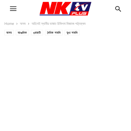
Home
অসম
অচিৰেই স্থানীয় ভাষাত চিকিৎসা বিজ্ঞানৰ পাঠ্যক্ৰম
অসম
আঞ্চলিক
গুৱাহাটী
দৈনিক বাতৰি
মুখ্য বাতৰি