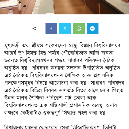
মুখ্যমন্ত্ৰী তথা শ্ৰীমন্ত শংকৰদেৱ স্বাস্থ্য বিজ্ঞান বিশ্ববিদ্যালয়ৰ
আচাৰ্য ড° হিমন্ত বিশ্ব শৰ্মাৰ পৌৰোহিত্যত আজি জনতা
ভৱনত বিশ্ববিদ্যালয়খনৰ পঞ্চম সাধাৰণ পৰিষদৰ বৈঠক
অনুষ্ঠিত হয়। পৰিষদৰ অন্যান্য সদস্যৰ উপস্থিতিত অনুষ্ঠিত
এই বৈঠকত বিশ্ববিদ্যালয়খনৰ শৈক্ষিক আৰু প্রশাসনিক
পদক্ষেপসমূহৰ বিষয়ে আলোচনা কৰা হয়। সাধাৰণ পৰিষদৰ
এই বৈঠকত বিভিন্ন বিষয়ৰ সন্দৰ্ভত বিতং আলোচনাৰ পিছত
উন্নত মানৰ শৈক্ষিক পৰিৱেশ গঢ়ি তোলা আৰু
বিশ্ববিদ্যালয়খনত এক শক্তিশালী প্রশাসনিক ব্যৱস্থা অনাৰ
লক্ষ্যৰে কেইবাটাও গুৰুত্বপূৰ্ণ সিদ্ধান্ত গ্ৰহণ কৰা হয়।
বিশ্ববিদ্যালয়খনৰ কেতবোৰ সেৱা ডিজিটেলকৰণ, তিনিটা