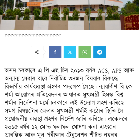
????????????????????????????????????
অসম চৰকাৰে এ পি এছ চিৰ ২০১৩ বৰ্ষৰ ACS, APS আৰু
অন্যান্য সেৱাৰ বাবে নির্বাচিত ৩৪জন বিষয়াৰ বিৰুদ্ধে
বিভাগীয় কাৰ্যব্যৱস্থা গ্ৰহণৰ পদক্ষেপ লৈছে। ন্যায়াধীশ বি কে
শর্মা আয়োগৰ প্ৰতিবেদনৰ আধাৰত মুখ্যমন্ত্ৰী হিমন্ত বিশ্ব
শৰ্মাৰ নিৰ্দেশনা মৰ্মে চৰকাৰে এই উদ্যোগ গ্রহণ কৰিছে।
সমগ্র বিষয়টোৰ ক্ষেত্ৰত মুখ্যমন্ত্ৰী শৰ্মাই কঠোৰ স্থিতি লৈ
প্ৰয়োজনীয় ব্যৱস্থা গ্ৰহণৰ নিৰ্দেশ জাৰি কৰিছে। একেদৰে
২০১৫ বৰ্ষৰ ১২ মে’ত ফলাফল ঘোষণা কৰা APSCৰ
প্ৰাৰম্ভিক আৰু মূল পৰীক্ষাৰ টেবুলেশন শীটত নম্বৰৰ