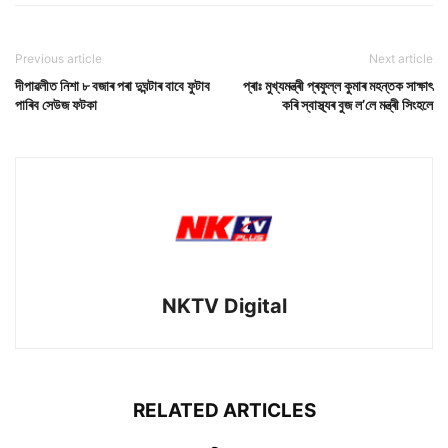
Previous article
Next article
দীপাৱলীত নিশা ৮ বজাৰ পৰা দুঘন্টাৰ বাবে ফুটাব
প্ৰাঃ মুখ্যমন্ত্ৰী প্ৰফুল্ল কুমাৰ মহন্তক সাক্ষাৎ
পাৰিব সেউজ ফটকা
কৰি স্বাস্থ্যৰ বুজ ল’লে মন্ত্ৰী সিংহলে
NKTV Digital
RELATED ARTICLES