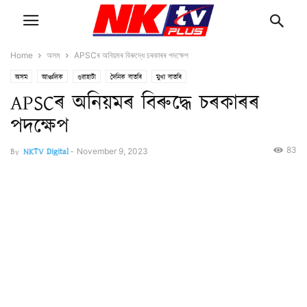
Home
অসম
APSCৰ অনিয়মৰ বিৰুদ্ধে চৰকাৰৰ পদক্ষেপ
অসম
আঞ্চলিক
গুৱাহাটী
দৈনিক বাতৰি
মুখ্য বাতৰি
APSCৰ অনিয়মৰ বিৰুদ্ধে চৰকাৰৰ
পদক্ষেপ
83
By
NKTV Digital
-
November 9, 2023