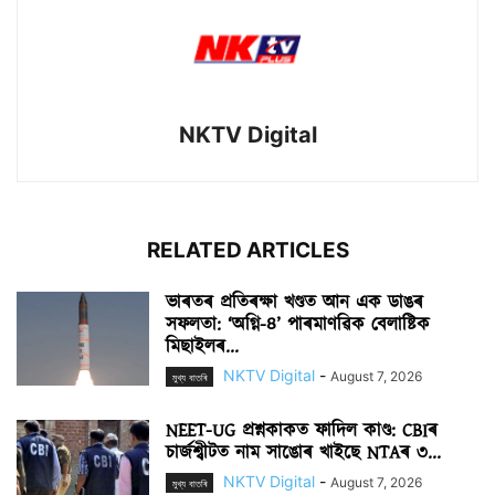
NKTV Digital
RELATED ARTICLES
ভাৰতৰ প্ৰতিৰক্ষা খণ্ডত আন এক ডাঙৰ
সফলতা: ‘অগ্নি-৪’ পাৰমাণৱিক বেলাষ্টিক
মিছাইলৰ...
NKTV Digital
-
August 7, 2026
মুখ্য বাতৰি
NEET-UG প্ৰশ্নকাকত ফাদিল কাণ্ড: CBIৰ
চাৰ্জশ্বীটত নাম সাঙোৰ খাইছে NTAৰ ৩...
NKTV Digital
-
August 7, 2026
মুখ্য বাতৰি