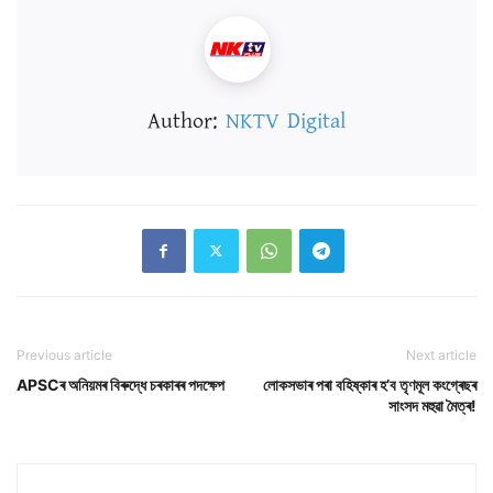
Author:
NKTV Digital
Previous article
Next article
APSCৰ অনিয়মৰ বিৰুদ্ধে চৰকাৰৰ পদক্ষেপ
লোকসভাৰ পৰা বহিষ্কাৰ হ’ব তৃণমূল কংগ্ৰেছৰ
সাংসদ মহুৱা মৈত্ৰ!