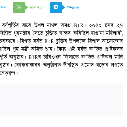
itter
WhatsApp
Telegram
বিতীয় বৰ্ষপূৰ্তিৰ বাবে উখল–মাখল সমগ্ৰ BTR। ২০২০ চনৰ ২৭
্লীত গৃহমন্ত্ৰীৰ সৈতে চুক্তিত স্বাক্ষৰ কৰিছিল হাগ্ৰামা মহিলাৰী,
চৰকাৰে। বিগত বৰ্ষত BTR চুক্তিৰ উপলক্ষে বিশাল আয়োজনৰ
আছিল গৃহ মন্ত্ৰী অমিত শ্বাহ। কিন্তু এই বৰ্ষত ক’ভিড প্ৰ’টকলৰ
পূৰ্তি অনুষ্ঠান। BTRৰ চাৰিওখন জিলাতে ক’ভিড প্ৰ’টকল মানি
অনুষ্ঠান। কোকৰাঝাৰৰ অনুষ্ঠানত উপস্থিত প্ৰমোদ বড়োৰ লগতে
তৃবৃন্দ।