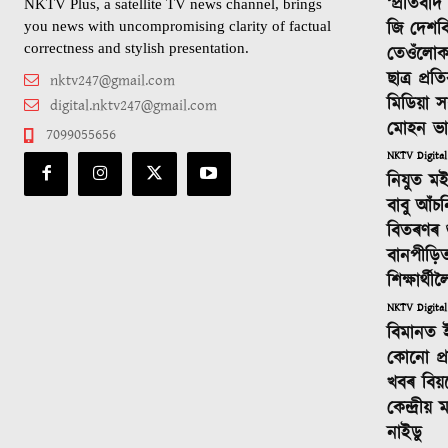
‘প্ৰতিবা
NKTV Plus, a satellite TV news channel, brings
জি দেশবি
you news with uncompromising clarity of factual
correctness and stylish presentation.
তেওঁলোক
ছাত্ৰ প্ৰ
nktv247@gmail.com
মিডিয়া স
digital.nktv247@gmail.com
মোহন ভ
7099055656
NKTV Digital
নিযুত ম
বাবু আঁচ
বিতৰণৰ শুভ
বানপীড়ি
শিক্ষাৰ্থ
NKTV Digital
বিমানত 
কোনো প্ৰস
খবৰ বিয়
কেন্দ্ৰীয়
নাইডু