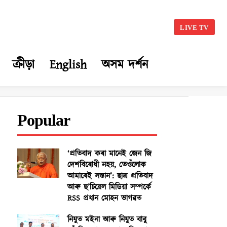
LIVE TV
ক্ৰীড়া
English
অসম দৰ্শন
Popular
‘প্ৰতিবাদ কৰা মানেই জেন জি
দেশবিৰোধী নহয়, তেওঁলোক
আমাৰেই সন্তান’: ছাত্ৰ প্ৰতিবাদ
আৰু ছ’চিয়েল মিডিয়া সম্পৰ্কে
RSS প্ৰধান মোহন ভাগৱত
নিযুত মইনা আৰু নিযুত বাবু