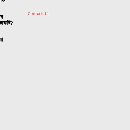
লোক
Contact Us
াৰ
চাকৰি?
য়া