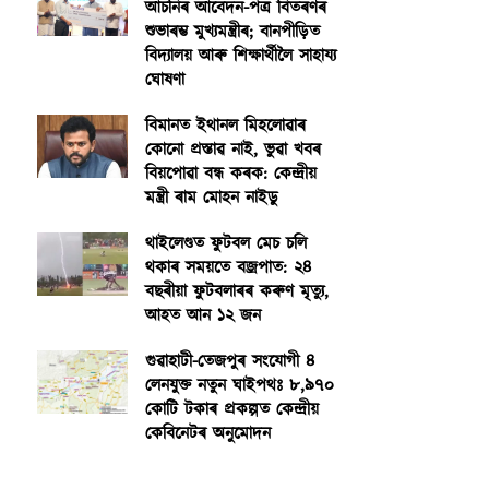
আঁচনিৰ আবেদন-পত্ৰ বিতৰণৰ
শুভাৰম্ভ মুখ্যমন্ত্ৰীৰ; বানপীড়িত
বিদ্যালয় আৰু শিক্ষাৰ্থীলৈ সাহায্য
ঘোষণা
বিমানত ইথানল মিহলোৱাৰ
কোনো প্ৰস্তাৱ নাই, ভুৱা খবৰ
বিয়পোৱা বন্ধ কৰক: কেন্দ্ৰীয়
মন্ত্ৰী ৰাম মোহন নাইডু
থাইলেণ্ডত ফুটবল মেচ চলি
থকাৰ সময়তে বজ্ৰপাত: ২৪
বছৰীয়া ফুটবলাৰৰ কৰুণ মৃত্যু,
আহত আন ১২ জন
গুৱাহাটী-তেজপুৰ সংযোগী ৪
লেনযুক্ত নতুন ঘাইপথঃ ৮,৯৭০
কোটি টকাৰ প্ৰকল্পত কেন্দ্ৰীয়
কেবিনেটৰ অনুমোদন