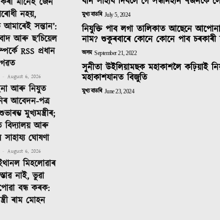
বান সাহাৰ্য দিবলৈ গৈ সন্ধানহীন ৭জনকৈ 
দ কৰা মানেই জেন
ৰোধী নহয়,
মুখ্য বাতৰি
July 5, 2024
 আমাৰেই সন্তান’:
নিযুক্তি পাব লগা তালিকাত আছেনে আপোন
তিবাদ আৰু ছ’চিয়েল
নাম? শুকুৰবাৰে কোনে কোনে পাব চৰকাৰী 
ম্পৰ্কে RSS প্ৰধান
অসম
September 21, 2022
াগৱত
সুনীতা উইলিয়ামছক মহাকাশলৈ কঢ়িয়াই নি
মহাকাশযানত বিজুতি
-
August 6, 2026
ইনা আৰু নিযুত
মুখ্য বাতৰি
June 23, 2024
নিৰ আবেদন-পত্ৰ
াৰম্ভ মুখ্যমন্ত্ৰীৰ;
ত বিদ্যালয় আৰু
ীলৈ সাহায্য ঘোষণা
-
August 6, 2026
ইথানল মিহলোৱাৰ
্তাৱ নাই, ভুৱা
পোৱা বন্ধ কৰক:
 মন্ত্ৰী ৰাম মোহন