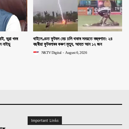
াই, ভুৱা খবৰ
থাইলেণ্ডত ফুটবল মেচ চলি থকাৰ সময়তে বজ্ৰপাত: ২৪
হন নাইডু
বছৰীয়া ফুটবলাৰৰ কৰুণ মৃত্যু, আহত আন ১২ জন
NKTV Digital
-
August 6, 2026
Important Links