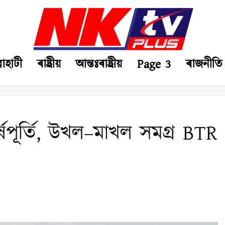
ৱাহাটী
ৰাষ্ট্ৰীয়
আন্তঃৰাষ্ট্ৰীয়
Page 3
ৰাজনীতি
বৰ্ষপূৰ্তি, উখল–মাখল সমগ্ৰ BTR