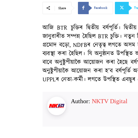
Facebook
Tw
Share
আজি BTR চুক্তিৰ দ্বিতীয় বৰ্ষপূৰ্তি। দ্
জানুৱাৰীত সম্পন্ন হৈছিল BTR চুক্তি। নতুন দিল
প্ৰমোদ বড়ো, NDFBৰ নেতৃত্ব লগতে অসম 
ব্যৱস্থা কৰা হৈছিল। যি অনুষ্ঠানত উপস্থিত 
বাবে অনুষ্টুপীয়াকৈ আয়োজন কৰা হৈছে বৰ্ষ
অনুষ্টুপীয়াকৈ আয়োজন কৰা হ’ব বৰ্ষপূৰ্তি 
UPPLৰ নেতা-কৰ্মী। লগতে উপস্থিত এবছুৰ নে
Author:
NKTV Digital