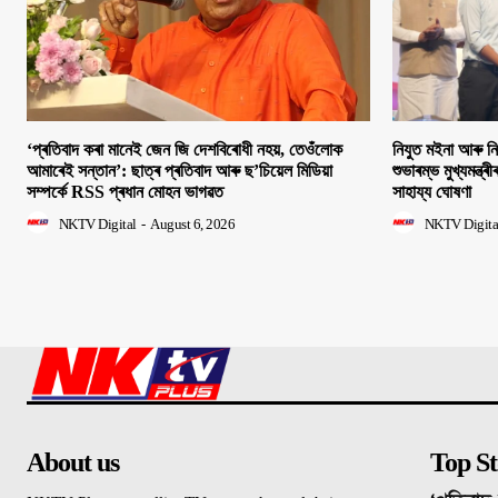
‘প্ৰতিবাদ কৰা মানেই জেন জি দেশবিৰোধী নহয়, তেওঁলোক
নিযুত মইনা আৰু ন
আমাৰেই সন্তান’: ছাত্ৰ প্ৰতিবাদ আৰু ছ’চিয়েল মিডিয়া
শুভাৰম্ভ মুখ্যমন্ত্ৰ
সম্পৰ্কে RSS প্ৰধান মোহন ভাগৱত
সাহায্য ঘোষণা
NKTV Digital
-
August 6, 2026
NKTV Digita
About us
Top St