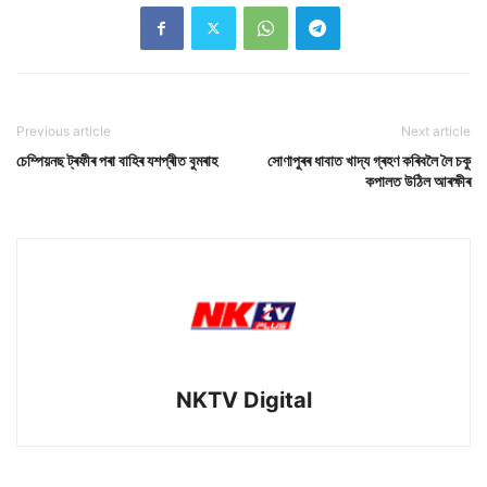
Previous article
Next article
চেম্পিয়নছ ট্ৰফীৰ পৰা বাহিৰ যশপ্ৰীত বুমৰাহ
সোণাপুৰৰ ধাবাত খাদ্য গ্ৰহণ কৰিবলৈ লৈ চকু
কপালত উঠিল আৰক্ষীৰ
NKTV Digital