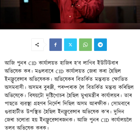
আজি পুনৰ CID কাৰ্যালয়ত হাজিৰ হ’ব লাগিব ইউটিউবাৰ
অভিষেক কৰ। মঙলবাৰে CID কাৰ্যালয়ত জেৰা কৰা হৈছিল
ইনফ্লুৱেন্সাৰ অভিষেকক। অভিষেকৰ বিতৰ্কিত মন্তব্যত ক্ষোভিত
অসমবাসী। অসমৰ বুৰঞ্জী, পৰম্পৰাক লৈ বিতৰ্কিত মন্তব্য কৰিছিল
অভিষেকে। বিষয়টো দৃষ্টিগোচৰ হৈছিল মুখ্যমন্ত্ৰীৰ কাৰ্যালয়ৰ। তাৰ
পাছতে ব্যৱস্থা গ্ৰহণৰ নিৰ্দেশ দিছিল অসম আৰক্ষীক। সোমবাৰে
গুৱাহাটীত উপস্থিত হৈছিল ইনফ্লুৱেন্সাৰ অভিষেক ক’ৰ। দুদিন
জেৰা চলোৱা হয় ইনফ্লুৱেন্সাৰজনক। আজি পুনৰ CID কাৰ্যালয়লৈ
তলব অভিষেক কৰক।