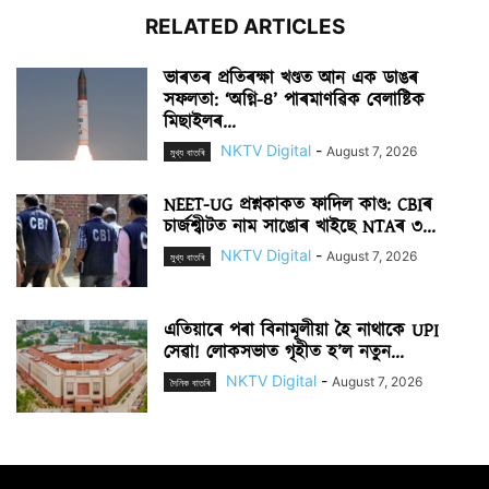
RELATED ARTICLES
ভাৰতৰ প্ৰতিৰক্ষা খণ্ডত আন এক ডাঙৰ
সফলতা: ‘অগ্নি-৪’ পাৰমাণৱিক বেলাষ্টিক
মিছাইলৰ...
NKTV Digital
-
August 7, 2026
মুখ্য বাতৰি
NEET-UG প্ৰশ্নকাকত ফাদিল কাণ্ড: CBIৰ
চাৰ্জশ্বীটত নাম সাঙোৰ খাইছে NTAৰ ৩...
NKTV Digital
-
August 7, 2026
মুখ্য বাতৰি
এতিয়াৰে পৰা বিনামূলীয়া হৈ নাথাকে UPI
সেৱা! লোকসভাত গৃহীত হ’ল নতুন...
NKTV Digital
-
August 7, 2026
দৈনিক বাতৰি