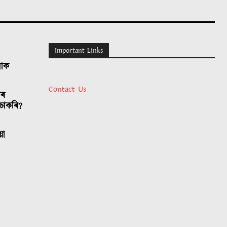
Important Links
লোক
Contact Us
াৰ
চাকৰি?
য়া