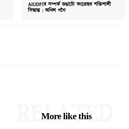
AIUDFৰে সম্পৰ্ক ভঙাটো কংগ্ৰেছৰ শক্তিশালী
সিদ্ধান্ত : অখিল গগৈ
RELATED
More like this