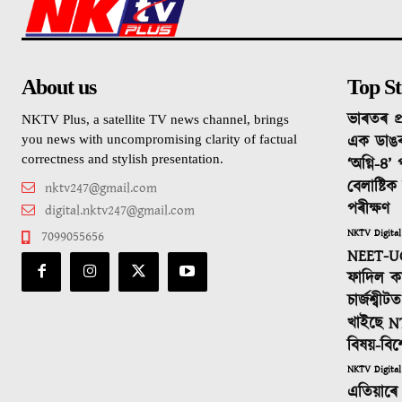
About us
Top St
ভাৰতৰ প্
NKTV Plus, a satellite TV news channel, brings
এক ডাঙ
you news with uncompromising clarity of factual
correctness and stylish presentation.
‘অগ্নি-৪’
বেলাষ্টি
nktv247@gmail.com
পৰীক্ষণ
digital.nktv247@gmail.com
NKTV Digital
7099055656
NEET-UG
ফাদিল কা
চাৰ্জশ্বী
খাইছে N
বিষয়-বিশ
NKTV Digital
এতিয়াৰে 