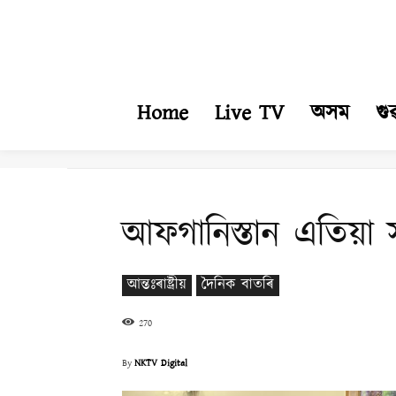
Home
Live TV
অসম
গু
আফগানিস্তান এতিয়া সম
আন্তঃৰাষ্ট্ৰীয়
দৈনিক বাতৰি
270
By
NKTV Digital