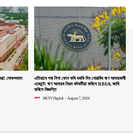
 সেৱা! লোকসভাত
এতিয়াৰে পৰা নিশা ফোন কৰি ধমকি দিব নোৱাৰিব ঋণ আদায়কাৰী
এজেন্টে: ঋণ আদায়ৰ নিয়ম কটকটীয়া কৰিলে RBIয়ে, জাৰি
কৰিলে বিজ্ঞপ্তি
NKTV Digital
-
August 7, 2026