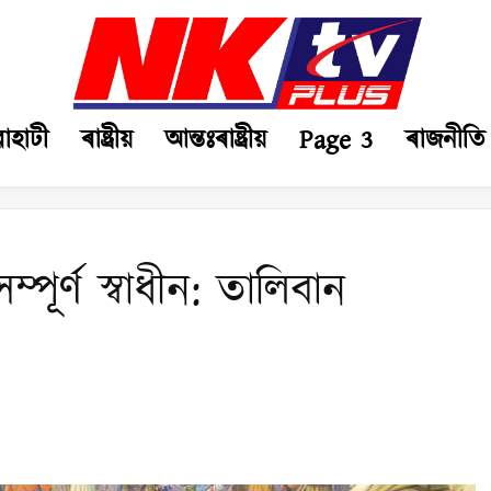
ৱাহাটী
ৰাষ্ট্ৰীয়
আন্তঃৰাষ্ট্ৰীয়
Page 3
ৰাজনীতি
্পূৰ্ণ স্বাধীন: তালিবান