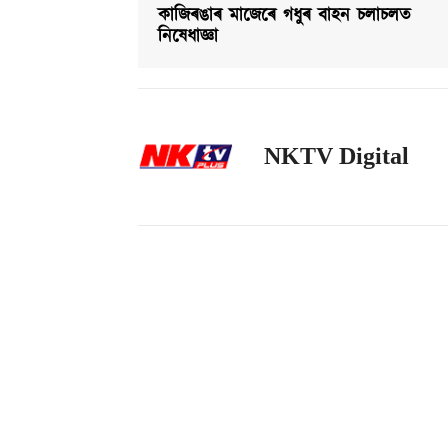
কাজিৰঙাৰ মাজেৰে গধুৰ বাহন চলাচলত
নিষেধাজ্ঞা
NKTV Digital