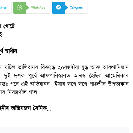
itter
WhatsApp
Telegram
টো গোটে
ই
ণ স্বাধীন
 ঘটিল তালিবানৰ বিৰুদ্ধে ২০বছৰীয়া যুদ্ধ আৰু আফগানিস্তান
্ধে দুই দশক পূৰ্বে আফগানিস্তানত আৰম্ভ হৈছিল আমেৰিকাৰ
অন্তঃ পৰে এই অভিযানৰ। ইয়াৰ লগে লগে পাঞ্জশীৰ উপত্যকাৰ
ৰ নিয়ন্ত্ৰণলৈ গ’ল।
াহিনীৰ অন্তিমজন সৈনিক
…