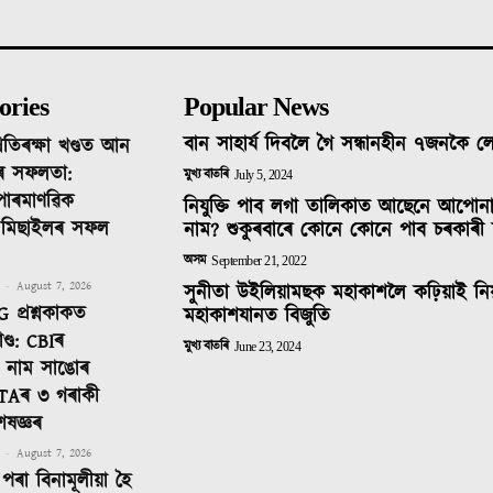
ories
Popular News
বান সাহাৰ্য দিবলৈ গৈ সন্ধানহীন ৭জনকৈ 
ৰতিৰক্ষা খণ্ডত আন
ৰ সফলতা:
মুখ্য বাতৰি
July 5, 2024
 পাৰমাণৱিক
নিযুক্তি পাব লগা তালিকাত আছেনে আপোন
ক মিছাইলৰ সফল
নাম? শুকুৰবাৰে কোনে কোনে পাব চৰকাৰী 
অসম
September 21, 2022
-
August 7, 2026
সুনীতা উইলিয়ামছক মহাকাশলৈ কঢ়িয়াই নি
 প্ৰশ্নকাকত
মহাকাশযানত বিজুতি
ণ্ড: CBIৰ
মুখ্য বাতৰি
June 23, 2024
টত নাম সাঙোৰ
TAৰ ৩ গৰাকী
েষজ্ঞৰ
-
August 7, 2026
পৰা বিনামূলীয়া হৈ