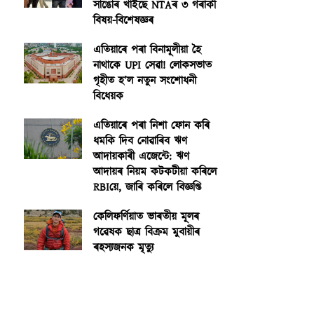
সাঙোৰ খাইছে NTAৰ ৩ গৰাকী
বিষয়-বিশেষজ্ঞৰ
এতিয়াৰে পৰা বিনামূলীয়া হৈ
নাথাকে UPI সেৱা! লোকসভাত
গৃহীত হ’ল নতুন সংশোধনী
বিধেয়ক
এতিয়াৰে পৰা নিশা ফোন কৰি
ধমকি দিব নোৱাৰিব ঋণ
আদায়কাৰী এজেন্টে: ঋণ
আদায়ৰ নিয়ম কটকটীয়া কৰিলে
RBIয়ে, জাৰি কৰিলে বিজ্ঞপ্তি
কেলিফৰ্ণিয়াত ভাৰতীয় মূলৰ
গৱেষক ছাত্ৰ বিক্ৰম মুবায়ীৰ
ৰহস্যজনক মৃত্যু