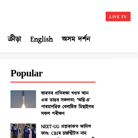
LIVE TV
ক্ৰীড়া
English
অসম দৰ্শন
Popular
ভাৰতৰ প্ৰতিৰক্ষা খণ্ডত আন
এক ডাঙৰ সফলতা: ‘অগ্নি-৪’
পাৰমাণৱিক বেলাষ্টিক মিছাইলৰ
সফল পৰীক্ষণ
NEET-UG প্ৰশ্নকাকত ফাদিল
কাণ্ড: CBIৰ চাৰ্জশ্বীটত নাম