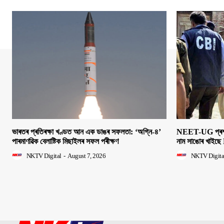
ভাৰতৰ প্ৰতিৰক্ষা খণ্ডত আন এক ডাঙৰ সফলতা: ‘অগ্নি-৪’
NEET-UG প্ৰশ্নক
পাৰমাণৱিক বেলাষ্টিক মিছাইলৰ সফল পৰীক্ষণ
নাম সাঙোৰ খাইছে 
NKTV Digital
-
August 7, 2026
NKTV Digita