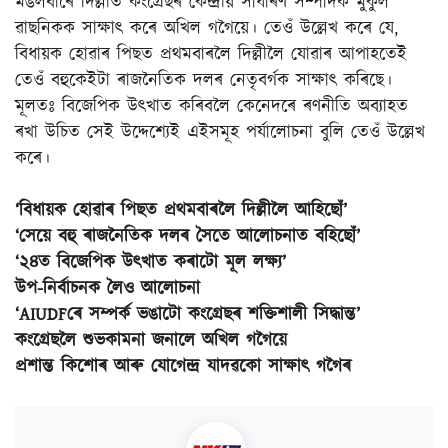
মঙলবাৰে দিল্লীত কংগ্ৰেছৰ কেন্দ্ৰীয় সাধাৰণ সম্পাদক মুকুল
ৱাছনিকক সাক্ষাৎ কৰে অখিল গগৈয়ে। তেওঁ উল্লেখ কৰে যে,
বিধায়ক হোৱাৰ পিছত প্ৰথমবাৰলৈ দিল্লীলৈ যোৱাৰ আপাহতেই
তেওঁ বহুকেইটা ৰাজনৈতিক দলৰ নেতৃবৰ্গক সাক্ষাৎ কৰিছে।
মূলতঃ বিজেপিক উৎখাত কৰিবলৈ কেনেদৰে ৰণনীতি অব্যাহত
ৰখা উচিত সেই উদ্দেশ্যেই এইসমূহ পৰ্যালোচনা বুলি তেওঁ উল্লেখ
কৰে।
‘বিধায়ক হোৱাৰ পিছত প্ৰথমবাৰলৈ দিল্লীলৈ আহিছোঁ’
‘সেয়ে বহু ৰাজনৈতিক দলৰ সৈতে আলোচনাত বহিছোঁ’
‘২৪ত বিজেপিক উৎখাত কৰাটো মূল লক্ষ্য’
উপ-নিৰ্বাচনক লৈও আলোচনা
‘AIUDFৰে সম্পৰ্ক ভঙাটো কংগ্ৰেছৰ শক্তিশালী সিদ্ধান্ত’
কংগ্ৰেছলৈ শুভকামনা জনালে অখিল গগৈয়ে
প্ৰশান্ত কিশোৰ আৰু যোগেন্দ্ৰ যাদৱকো সাক্ষাৎ গগৈৰ