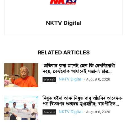
NKTV Digital
RELATED ARTICLES
‘প্ৰতিবাদ কৰা মানেই জেন জি দেশবিৰোধী
নহয়, তেওঁলোক আমাৰেই সন্তান’: ছাত্ৰ...
NKTV Digital
-
August 6, 2026
দৈনিক বাতৰি
নিযুত মইনা আৰু নিযুত বাবু আঁচনিৰ আবেদন-
পত্ৰ বিতৰণৰ শুভাৰম্ভ মুখ্যমন্ত্ৰীৰ; বানপীড়িত...
NKTV Digital
-
August 6, 2026
দৈনিক বাতৰি