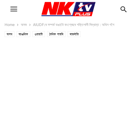
Home
অসম
AIUDFৰে সম্পৰ্ক ভঙাটো কংগ্ৰেছৰ শক্তিশালী সিদ্ধান্ত : অখিল গগৈ
অসম
আঞ্চলিক
গুৱাহাটী
দৈনিক বাতৰি
ৰাজনীতি