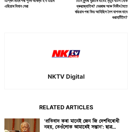
এপ্ৰিল মাহৰ পৰা পুনৰ আৰম্ভ হ’ব এয়াৰ
তিনি সুন্দৰী যুৱতীৰ বাবেই মৃত্যু ঘটিল নেকি
এছিয়াৰ বিমান সেৱা
ধ্ৰুৱজ্যোতিৰ? দেৱৰাজ আৰু বিকীৰ সৈতে
ৰঙিয়াৰ পৰা কিয় আহিছিল নৈশ যাপনৰ বাবে
গুৱাহাটীলৈ?
NKTV Digital
RELATED ARTICLES
‘প্ৰতিবাদ কৰা মানেই জেন জি দেশবিৰোধী
নহয়, তেওঁলোক আমাৰেই সন্তান’: ছাত্ৰ...