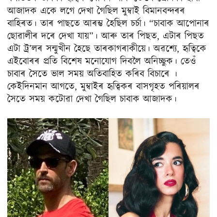
আজাদক একে লগে দেখা গৈছিল মুম্বাই বিমানবন্দৰৰ
বাহিৰত। তাৰ পাছতে আৰম্ভ হৈছিল চৰ্চা। “চাবাক আপোনাৰ
ছোৱালীৰ দৰে দেখা যায়”। আৰু তাৰ পিছত, এটাৰ পিছত
এটা ট্ৰ’লৰ সন্মুখীন হৈছে তাৰকাগৰাকীয়ে। অৱশ্যে, হৃত্বিকে
এইবোৰৰ প্ৰতি বিশেষ মনোযোগ দিবলৈ অনিচ্ছুক। তেওঁ
চাবাৰ সৈতে ভাল সময় অতিবাহিত কৰিব বিচাৰে ।
কেইদিনমান আগতে, মুম্বাইৰ হৃত্বিকৰ বাসগৃহত পৰিয়ালৰ
সৈতে সময় কটোৱা দেখা গৈছিল চাবাক আজাদক।