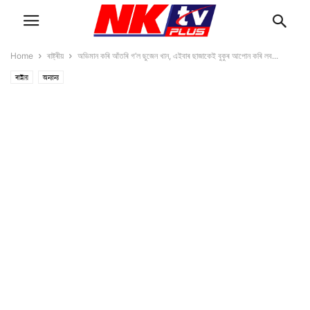
Home
ৰাষ্ট্ৰীয়
অভিমান কৰি আঁতৰি গ’ল ছুজেন খান, এইবাৰ ছাজাকেই বুকুৰ আপোন কৰি লব...
ৰাষ্ট্ৰীয়
অন্যান্য