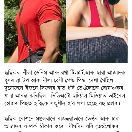
হৃত্বিকক নীলা ডেনিম আৰু বগা টি-চাৰ্ট,আৰু ছাবা আজাদক
ধূসৰ ব্ৰা টপ আৰু নীলা বেগী পেণ্ট পিন্ধা দেখা গৈছিল।
দুয়োজনে ইজনে সিজনৰ হাত ধৰি তেওঁলোকে ৰোমাঞ্চকৰ
যাত্ৰা আৰম্ভ কৰিছিল। ভিডিঅটো ছচিয়াল মিডিয়াত ভাইৰেল
হোৱাৰ পিছত হৃত্বিকে সন্মুখীন হ’ব লগা হৈছে বহু প্ৰশ্নৰ।
হৃত্বিক ৰোশনে মঙলবাৰে ৰাজহুৱাভাৱে তেওঁৰ আৰু চাবা
আজাদৰ সম্পৰ্ক স্বীকাৰ কৰে। দীৰ্ঘদিন ধৰি তেওঁলোকৰ