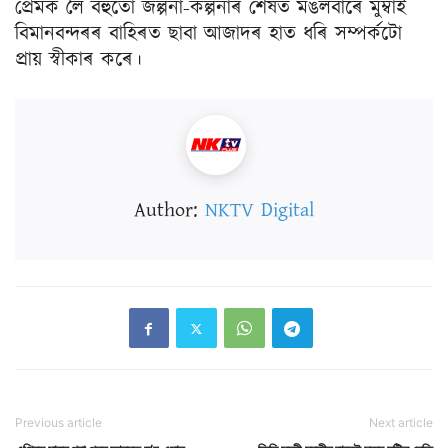
প্ৰেমক লৈ বহুতো জল্পনা-কল্পনাৰ শেষত মঙলবাৰে মুম্বাই
বিমানবন্দৰৰ বাহিৰত ছাবা আজাদৰ হাত ধৰি সম্পৰ্কটো
প্ৰায় স্বীকাৰ কৰে।
Author:
NKTV Digital
Previous article
Next article