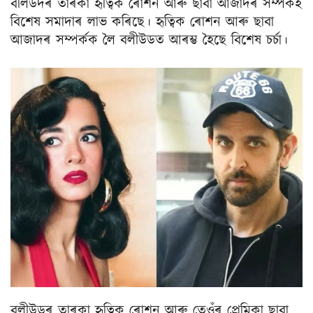
বলিউদৰ তাৰকা হৃত্বিক ৰোশন আৰু ছাবা আজাদৰ সম্পৰ্কই
বিশেষ সমাদাৰ লাভ কৰিছে। হৃত্বিক ৰোশন আৰু ছাবা
আজাদৰ সম্পৰ্কক লৈ বলীউডত আৰম্ভ হৈছে বিশেষ চৰ্চা।
বলীউডৰ তাৰকা হৃত্বিক ৰোশন আৰু তেওঁৰ প্ৰেমিকা ছাবা