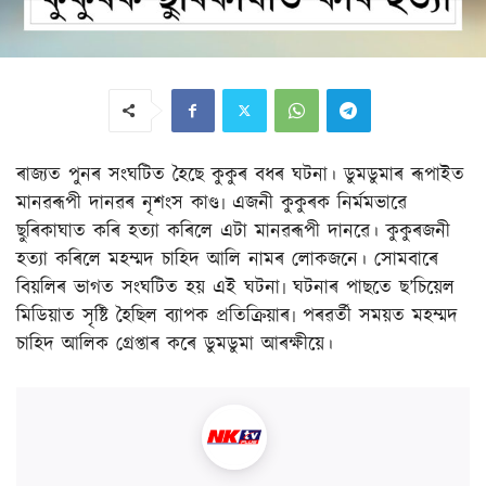
ৰাজ্যত পুনৰ সংঘটিত হৈছে কুকুৰ বধৰ ঘটনা। ডুমডুমাৰ ৰূপাইত
মানৱৰূপী দানৱৰ নৃশংস কাণ্ড৷ এজনী কুকুৰক নিৰ্মমভাৱে
ছুৰিকাঘাত কৰি হত্যা কৰিলে এটা মানৱৰূপী দানৱে। কুকুৰজনী
হত্যা কৰিলে মহম্মদ চাহিদ আলি নামৰ লোকজনে। সোমবাৰে
বিয়লিৰ ভাগত সংঘটিত হয় এই ঘটনা৷ ঘটনাৰ পাছতে ছ’চিয়েল
মিডিয়াত সৃষ্টি হৈছিল ব্যাপক প্ৰতিক্ৰিয়াৰ৷ পৰৱৰ্তী সময়ত মহম্মদ
চাহিদ আলিক গ্ৰেপ্তাৰ কৰে ডুমডুমা আৰক্ষীয়ে।