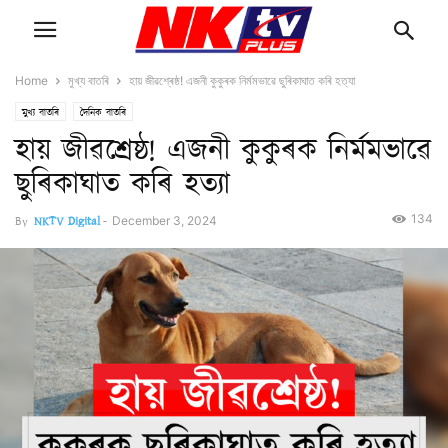
Home
মুখ্য বাতৰি
হায় জীৱশ্ৰেষ্ঠ! এজনী কুকুৰক নিৰ্মমভাৱে ছুৰিকাঘাত কৰি হত্যা
মুখ্য বাতৰি
দৈনিক বাতৰি
হায় জীৱশ্ৰেষ্ঠ! এজনী কুকুৰক নিৰ্মমভাৱে
ছুৰিকাঘাত কৰি হত্যা
134
By
NKTV Digital
-
December 3, 2024