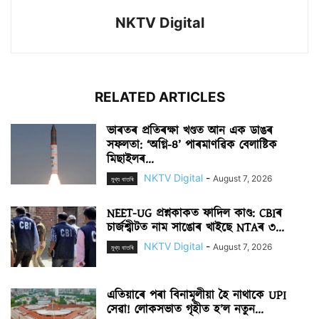
NKTV Digital
RELATED ARTICLES
ভাৰতৰ প্ৰতিৰক্ষা খণ্ডত আন এক ডাঙৰ
সফলতা: ‘অগ্নি-৪’ পাৰমাণৱিক বেলাষ্টিক
মিছাইলৰ...
NKTV Digital
-
August 7, 2026
মুখ্য বাতৰি
NEET-UG প্ৰশ্নকাকত ফাদিল কাণ্ড: CBIৰ
চাৰ্জশ্বীটত নাম সাঙোৰ খাইছে NTAৰ ৩...
NKTV Digital
-
August 7, 2026
মুখ্য বাতৰি
এতিয়াৰে পৰা বিনামূলীয়া হৈ নাথাকে UPI
সেৱা! লোকসভাত গৃহীত হ’ল নতুন...