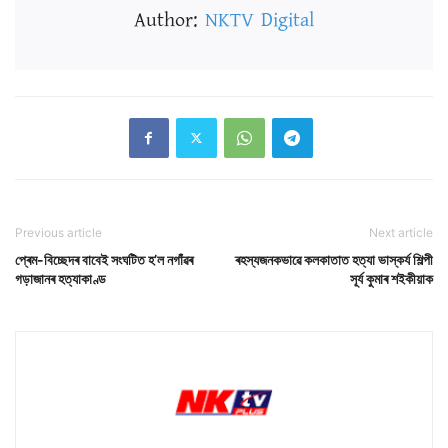
Author:
NKTV Digital
Previous article
Next article
প্ৰেম-বিচ্ছেদৰ বাবেই সংঘটিত হ’ল নগাঁৱৰ
ৰহস্যজনকভাৱে কলকাতাত হত্যা ভাস্কৰ্য শিল্পী
গড়াজানৰ হত্যাকাণ্ড
সূৰ্য কুমাৰ শইকীয়াক