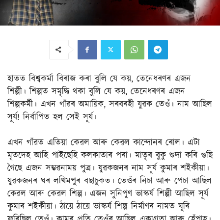
হাতত বিশ্বকৰ্মা বিৰাজ কৰা বুলি যে কয়, তেনেধৰণৰ এজন
শিল্পী। শিল্পত সমৃদ্ধি থকা বুলি যে কয়, তেনেধৰণৰ এজন
শিল্পকৰ্মী। এখন গাঁৱৰ অমায়িক, সৰবৰহী যুৱক তেওঁ। নাম আছিল
সূৰ্য! নিৰ্বাপিত হল সেই সূৰ্য।
এখন গাঁৱত এতিয়া কেৱল আৰু কেৱল কান্দোনৰ ৰোল। এটা
মৃতদেহ আহি পাইছেহি কলকাতাৰ পৰা। মাতৃৰ বুকু শুদা কৰি গুছি
গৈছে এজন সম্ভৱনাময় পুত্ৰ। যুৱকজনৰ নাম সূৰ্য কুমাৰ শইকীয়া।
যুৱকজনৰ ঘৰ লখিমপুৰ বছাচুকত। তেওঁৰ নিচা আৰু পেচা আছিল
কেৱল আৰু কেৱল শিল্প। এজন সুনিপুণ ভাস্কৰ্য শিল্পী আছিল সূৰ্য
কুমাৰ শইকীয়া। ঠায়ে ঠায়ে ভাস্কৰ্য শিল্প নিৰ্মাণৰ নামত ঘূৰি
ফুৰিছিল তেওঁ। কামৰ প্ৰতি তেওঁৰ আছিল একাগ্ৰতা আৰু হেঁপাহ।