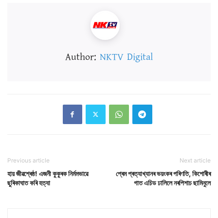
Author:
NKTV Digital
Previous article
Next article
হায় জীৱশ্ৰেষ্ঠ! এজনী কুকুৰক নিৰ্মমভাৱে
প্ৰেম প্ৰত্যাখ্যানৰ ভয়ংকৰ পৰিণতি, কিশোৰীৰ
ছুৰিকাঘাত কৰি হত্যা
গাত এচিড ঢালিলে নৰপিশাচ ছামিনুলে