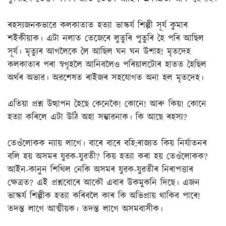
ৰহস্যজনকভাৱে কলকাতাত হত্যা ভাস্কৰ্য শিল্পী সূৰ্য কুমাৰ
শইকীয়াক। এটা নলাত তেজেৰে লুতুৰি পুতুৰি হৈ পৰি আছিল
সূৰ্য। মৃত্যুৰ আগলৈকে লৈ আছিল ঘন ঘন উশাহ! মৃতদেহ
কলকাতাৰ পৰা স্বগৃহলৈ আনিবলৈও পৰিয়ালটোৰ হাতত হৈছিল
অৰ্থৰ অভাৱ। অৱশেষত ৰাইজৰ সহযোগত অনা হল মৃতদেহ।
এতিয়া প্ৰশ্ন উত্থাপন হৈছে কেনেকৈ! কোনে! আৰু কিয়! কোনে
হত্যা কৰিলে এটা উঠি অহা সম্ভাৱনাক। কি আছে ৰহস্য?
তেওঁলোকক ন্যায় লাগে। বাৰে বাৰে বহি:ৰাজ্যত কিয় নিৰ্যাতনৰ
বলি হয় অসমৰ যুৱক-যুৱতী? কিয় হত্যা কৰা হয় তেওঁলোকক?
আইন-কানুন শিথিল নেকি অসমৰ যুৱক-যুৱতীৰ নিৰাপত্তাৰ
ক্ষেত্ৰত? এই প্ৰশ্নবোৰে আকৌ এবাৰ উকমুকনি দিছে। এজন
ভাস্কৰ্য শিল্পীক হত্যা কৰিবলৈ কাৰ কি অভিপ্ৰায় থাকিব পাৰে!
তদন্ত লাগে আত্মীয়ক। তদন্ত লাগে অসমবাসীক।