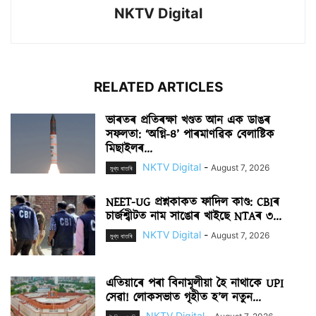
NKTV Digital
RELATED ARTICLES
ভাৰতৰ প্ৰতিৰক্ষা খণ্ডত আন এক ডাঙৰ
সফলতা: ‘অগ্নি-৪’ পাৰমাণৱিক বেলাষ্টিক
মিছাইলৰ...
NKTV Digital
-
August 7, 2026
মুখ্য বাতৰি
NEET-UG প্ৰশ্নকাকত ফাদিল কাণ্ড: CBIৰ
চাৰ্জশ্বীটত নাম সাঙোৰ খাইছে NTAৰ ৩...
NKTV Digital
-
August 7, 2026
মুখ্য বাতৰি
এতিয়াৰে পৰা বিনামূলীয়া হৈ নাথাকে UPI
সেৱা! লোকসভাত গৃহীত হ’ল নতুন...
NKTV Digital
-