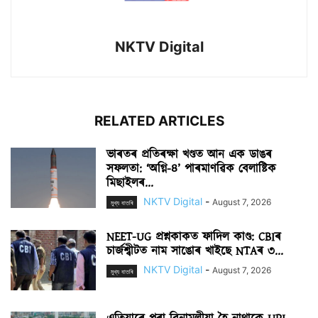
NKTV Digital
RELATED ARTICLES
ভাৰতৰ প্ৰতিৰক্ষা খণ্ডত আন এক ডাঙৰ
সফলতা: ‘অগ্নি-৪’ পাৰমাণৱিক বেলাষ্টিক
মিছাইলৰ...
NKTV Digital
-
August 7, 2026
মুখ্য বাতৰি
NEET-UG প্ৰশ্নকাকত ফাদিল কাণ্ড: CBIৰ
চাৰ্জশ্বীটত নাম সাঙোৰ খাইছে NTAৰ ৩...
NKTV Digital
-
August 7, 2026
মুখ্য বাতৰি