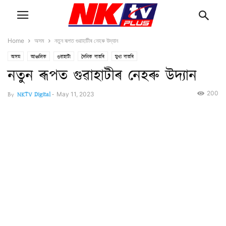
Home
অসম
নতুন ৰূপত গুৱাহাটীৰ নেহৰু উদ্যান
অসম
আঞ্চলিক
গুৱাহাটী
দৈনিক বাতৰি
মুখ্য বাতৰি
নতুন ৰূপত গুৱাহাটীৰ নেহৰু উদ্যান
200
By
NKTV Digital
-
May 11, 2023