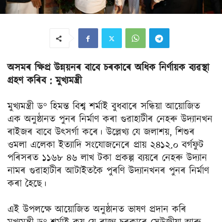
অসমৰ ক্ষিপ্ৰ উন্নয়নৰ বাবে চৰকাৰে অধিক নির্ণায়ক ব্যৱস্থা
গ্ৰহণ কৰিব : মুখ্যমন্ত্রী
মুখ্যমন্ত্রী ড° হিমন্ত বিশ্ব শৰ্মাই বুধবাৰে সন্ধিয়া আয়োজিত
এক অনুষ্ঠানত পুনৰ নিৰ্মাণ কৰা গুৱাহাটীৰ নেহৰু উদ্যানখন
ৰাইজৰ বাবে উৎসর্গা কৰে। উল্লেখ্য যে জলাশয়, শিশুৰ
ওমলা এলেকা ইত্যাদি সংযোজনেৰে প্ৰায় ২৪১২.০ বর্গফুট
পৰিসৰত ১১৬৮ ৪৬ লাখ টকা প্ৰকল্প ব্যয়ৰে নেহৰু উদ্যান
নামৰ গুৱাহাটীৰ আটাইতকৈ পুৰণি উদ্যানখনৰ পুনৰ নিৰ্মাণ
কৰা হৈছে।
এই উপলক্ষে আয়োজিত অনুষ্ঠানত ভাষণ প্ৰদান কৰি