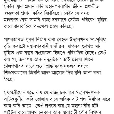
মুখ্যমন্ত্ৰী ড° শৰ্মাই কয় যে ৰাজ্য চৰকাৰে সেউজীয়া আৰু
মুকলি স্থান প্ৰদান কৰি মহানগৰবাসীৰ জীৱন প্ৰণালীত
স্বচ্ছন্দতা প্ৰদান কৰিব বিচাৰিছে। সেইবাবে সমগ্ৰ
মহানগৰখনক সামৰি ৰাজ্য চৰকাৰে সেউজ পৰিবেশ বৃদ্ধিৰ
বাবে ধাৰাবাহিক পদক্ষেপ গ্রহণ কৰিছে।
পাণবজাৰত পুনৰ নিৰ্মাণ কৰা নেহৰু উদ্যানখনৰ সা-সুবিধা
বৃদ্ধি কৰাটো মহানগৰবাসীৰ জীৱন- যাপনৰ গুণগত মান
বৃদ্ধিত এক নতুন সংযোজন হিচাপে পৰিগণিত হৈছে। তেওঁ
কয় যে, জলাশয় আৰু নতুনকৈ সজাই তোলা শিশুৰ
খেলপথাৰৰ সংযোজনে প্রাপ্ত বয়স্কসকলৰ লগতে
শিশুসকলকো জিৰণি আৰু আমোদ দিব বুলি আশা কৰা
হৈছে।
মুখ্যমন্ত্ৰীয়ে লগতে কয় যে ৰাজ্য চৰকাৰে মহানগৰখনক
আটকধুনীয়া কৰি তোলাৰ বাবে অধিক বাট-পথ নিৰ্মাণৰ বাবে
কাম কৰি আছে। তেওঁ লগতে কয় যে মহানগৰীৰ ছাঁট
লাইটৰ বাবে অসম চৰকাৰ আৰু গুৱাহাটী পৌৰ নিগমৰ