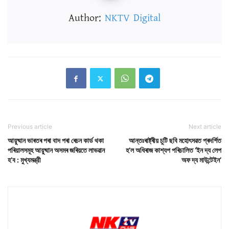
Author:
NKTV Digital
Previous article
Next article
আয়ুষ্মান ভাৰতৰ পৰা বাদ পৰা ৰেচন কাৰ্ড থকা
আন্তঃৰাষ্ট্ৰীয় চুটি ছবি মহোৎসৱত প্ৰদৰ্শিত
পৰিয়ালসমূহ আয়ুষ্মান অসমৰ জৰিয়তে লাভৱান
হ’ল অধিৰাজ কাশ্যপ পৰিচালিত ‘ইন দ্য লেপ
হ’ব : মুখ্যমন্ত্রী
অফ দ্য মাউন্টেইন’