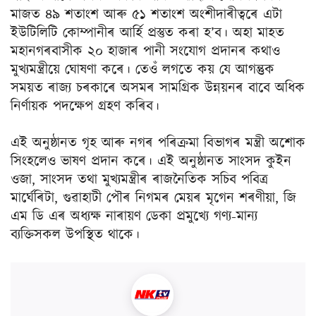
মাজত ৪৯ শতাংশ আৰু ৫১ শতাংশ অংশীদাৰীত্বৰে এটা
ইউটিলিটি কোম্পানীৰ আৰ্হি প্ৰস্তুত কৰা হ’ব। অহা মাহত
মহানগৰবাসীক ২০ হাজাৰ পানী সংযোগ প্ৰদানৰ কথাও
মুখ্যমন্ত্ৰীয়ে ঘোষণা কৰে। তেওঁ লগতে কয় যে আগন্তুক
সময়ত ৰাজ্য চৰকাৰে অসমৰ সামগ্রিক উন্নয়নৰ বাবে অধিক
নির্ণায়ক পদক্ষেপ গ্রহণ কৰিব।
এই অনুষ্ঠানত গৃহ আৰু নগৰ পৰিক্ৰমা বিভাগৰ মন্ত্ৰী অশোক
সিংহলেও ভাষণ প্ৰদান কৰে। এই অনুষ্ঠানত সাংসদ কুইন
ওজা, সাংসদ তথা মুখ্যমন্ত্ৰীৰ ৰাজনৈতিক সচিব পবিত্র
মাৰ্ঘেৰিটা, গুৱাহাটী পৌৰ নিগমৰ মেয়ৰ মৃগেন শৰণীয়া, জি
এম ডি এৰ অধ্যক্ষ নাৰায়ণ ডেকা প্ৰমুখ্যে গণ্য-মান্য
ব্যক্তিসকল উপস্থিত থাকে।