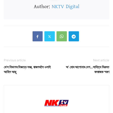
Author:
NKTV Digital
Previous article
Next article
ৰে’ল বিভাগৰ বিৰুদ্ধে সৰৱ, ৰাজপথলৈ ওলাই
অ’ মোৰ আপোনাৰ দেশ…সাহিত্য দিৱসত
আহিল আছু
ৰসৰাজক স্মৰণ