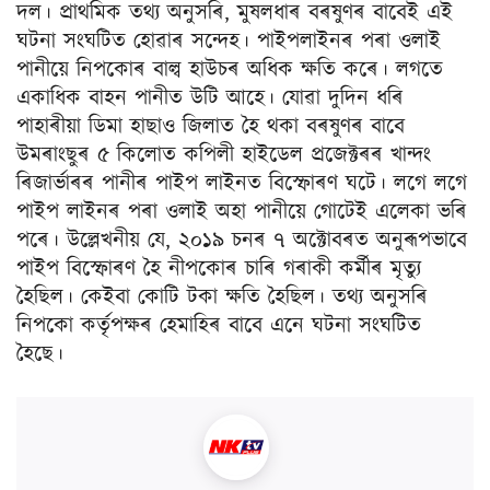
দল। প্ৰাথমিক তথ্য অনুসৰি, মুষলধাৰ বৰষুণৰ বাবেই এই
ঘটনা সংঘটিত হোৱাৰ সন্দেহ। পাইপলাইনৰ পৰা ওলাই
পানীয়ে নিপকোৰ বাল্ব হাউচৰ অধিক ক্ষতি কৰে। লগতে
একাধিক বাহন পানীত উটি আহে। যোৱা দুদিন ধৰি
পাহাৰীয়া ডিমা হাছাও জিলাত হৈ থকা বৰষুণৰ বাবে
উমৰাংছুৰ ৫ কিলোত কপিলী হাইডেল প্ৰজেক্টৰৰ খান্দং
ৰিজাৰ্ভাৰৰ পানীৰ পাইপ লাইনত বিস্ফোৰণ ঘটে। লগে লগে
পাইপ লাইনৰ পৰা ওলাই অহা পানীয়ে গোটেই এলেকা ভৰি
পৰে। উল্লেখনীয় যে, ২০১৯ চনৰ ৭ অক্টোবৰত অনুৰূপভাবে
পাইপ বিস্ফোৰণ হৈ নীপকোৰ চাৰি গৰাকী কৰ্মীৰ মৃত্যু
হৈছিল। কেইবা কোটি টকা ক্ষতি হৈছিল। তথ্য অনুসৰি
নিপকো কৰ্তৃপক্ষৰ হেমাহিৰ বাবে এনে ঘটনা সংঘটিত
হৈছে।