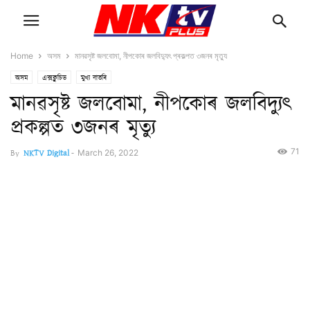
Home
অসম
মানৱসৃষ্ট জলবোমা, নীপকোৰ জলবিদ্যুৎ প্ৰকল্পত ৩জনৰ মৃত্যু
অসম
এক্সক্লুচিভ
মুখ্য বাতৰি
মানৱসৃষ্ট জলবোমা, নীপকোৰ জলবিদ্যুৎ
প্ৰকল্পত ৩জনৰ মৃত্যু
71
By
NKTV Digital
-
March 26, 2022