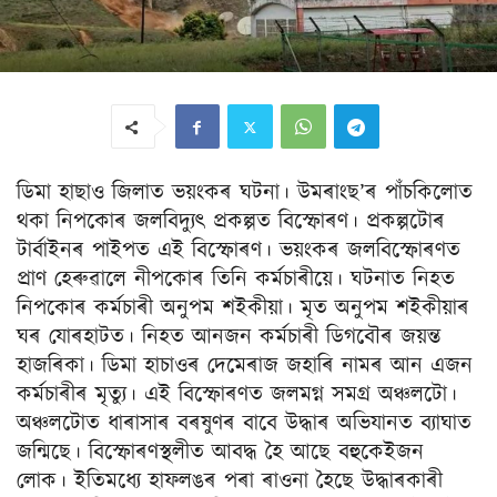
ডিমা হাছাও জিলাত ভয়ংকৰ ঘটনা। উমৰাংছ’ৰ পাঁচকিলোত
থকা নিপকোৰ জলবিদ্যুৎ প্ৰকল্পত বিস্ফোৰণ। প্ৰকল্পটোৰ
টাৰ্বাইনৰ পাইপত এই বিস্ফোৰণ। ভয়ংকৰ জলবিস্ফোৰণত
প্ৰাণ হেৰুৱালে নীপকোৰ তিনি কৰ্মচাৰীয়ে। ঘটনাত নিহত
নিপকোৰ কৰ্মচাৰী অনুপম শইকীয়া। মৃত অনুপম শইকীয়াৰ
ঘৰ যোৰহাটত। নিহত আনজন কৰ্মচাৰী ডিগবৌৰ জয়ন্ত
হাজৰিকা। ডিমা হাচাওৰ দেমেৰাজ জহাৰি নামৰ আন এজন
কৰ্মচাৰীৰ মৃত্যু। এই বিস্ফোৰণত জলমগ্ন সমগ্ৰ অঞ্চলটো।
অঞ্চলটোত ধাৰাসাৰ বৰষুণৰ বাবে উদ্ধাৰ অভিযানত ব্যাঘাত
জন্মিছে। বিস্ফোৰণস্থলীত আবদ্ধ হৈ আছে বহুকেইজন
লোক। ইতিমধ্যে হাফলঙৰ পৰা ৰাওনা হৈছে উদ্ধাৰকাৰী