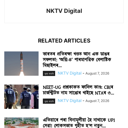
NKTV Digital
RELATED ARTICLES
ভাৰতৰ প্ৰতিৰক্ষা খণ্ডত আন এক ডাঙৰ
সফলতা: ‘অগ্নি-৪’ পাৰমাণৱিক বেলাষ্টিক
মিছাইলৰ...
NKTV Digital
-
August 7, 2026
মুখ্য বাতৰি
NEET-UG প্ৰশ্নকাকত ফাদিল কাণ্ড: CBIৰ
চাৰ্জশ্বীটত নাম সাঙোৰ খাইছে NTAৰ ৩...
NKTV Digital
-
August 7, 2026
মুখ্য বাতৰি
এতিয়াৰে পৰা বিনামূলীয়া হৈ নাথাকে UPI
সেৱা! লোকসভাত গৃহীত হ’ল নতুন...