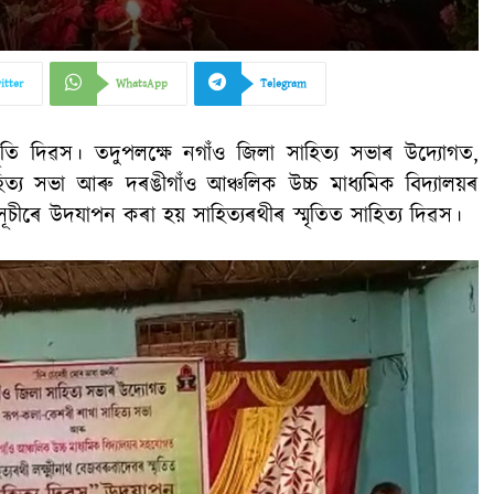
itter
WhatsApp
Telegram
্মৃতি দিৱস। তদুপলক্ষে নগাঁও জিলা সাহিত্য সভাৰ উদ্যোগত,
্য সভা আৰু দৰঙীগাঁও আঞ্চলিক উচ্চ মাধ্যমিক বিদ্যালয়ৰ
্যসূচীৰে উদযাপন কৰা হয় সাহিত্যৰথীৰ স্মৃতিত সাহিত্য দিৱস।