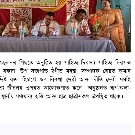
 প্ৰজ্বলনৰ পিছতে অনুষ্ঠিত হয় সাহিত্য দিৱস। সাহিত্য দিৱসত
ণ বৰুৱা, উপ সভাপতি ঠগীত মহন্ত, সম্পাদক ৰেৱত কুমাৰ
ষ্ট বক্তা হিচাপে ড° নিৰলা দেৱী আৰু দীপ্তি দেৱী শৰ্মাই
সাহিত্য জীৱনৰ ওপৰত আলোকপাত কৰে। অনুষ্ঠানত ৰূপ-কলা-
ানীয় গণ্যমান্য ব্যক্তি আৰু ছাত্ৰ-ছাত্ৰীসকল উপস্থিত থাকে।