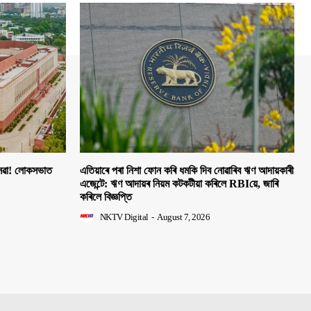
 সেৱা! লোকসভাত
এতিয়াৰে পৰা নিশা ফোন কৰি ধমকি দিব নোৱাৰিব ঋণ আদায়কাৰী
এজেন্টে: ঋণ আদায়ৰ নিয়ম কটকটীয়া কৰিলে RBIয়ে, জাৰি
কৰিলে বিজ্ঞপ্তি
NKTV Digital
-
August 7, 2026