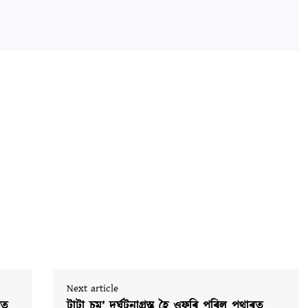
Next article
পত
টাটা চুম’ দুৰ্ঘটনাগ্ৰস্ত হৈ ওফৰি পৰিল পথাৰত,