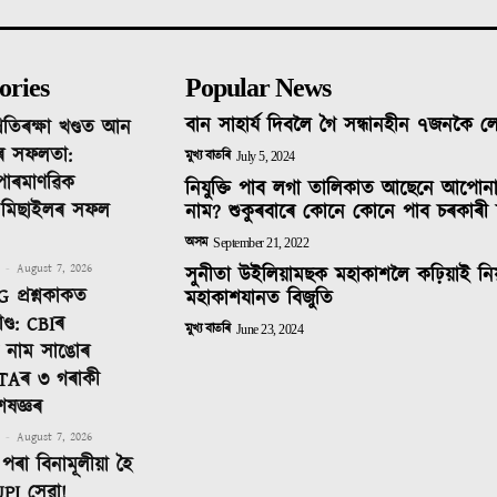
ories
Popular News
বান সাহাৰ্য দিবলৈ গৈ সন্ধানহীন ৭জনকৈ 
ৰতিৰক্ষা খণ্ডত আন
ৰ সফলতা:
মুখ্য বাতৰি
July 5, 2024
 পাৰমাণৱিক
নিযুক্তি পাব লগা তালিকাত আছেনে আপোন
ক মিছাইলৰ সফল
নাম? শুকুৰবাৰে কোনে কোনে পাব চৰকাৰী 
অসম
September 21, 2022
-
August 7, 2026
সুনীতা উইলিয়ামছক মহাকাশলৈ কঢ়িয়াই নি
 প্ৰশ্নকাকত
মহাকাশযানত বিজুতি
ণ্ড: CBIৰ
মুখ্য বাতৰি
June 23, 2024
টত নাম সাঙোৰ
TAৰ ৩ গৰাকী
েষজ্ঞৰ
-
August 7, 2026
পৰা বিনামূলীয়া হৈ
PI সেৱা!