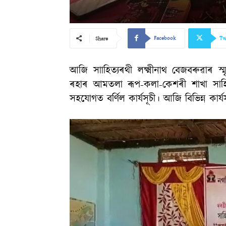
Facebook
Tw
Share
আজি সাাহিত্যৰথী লক্ষ্মীনাথ বেজবৰুৱাৰ স
ৰহাৰ আমতলা ৰূপ-কলা-কেশৰী শাখা সাহিত
সহযোগত বৰ্ণিল কাৰ্যসূচী। আজি বিভিন্ন কাৰ