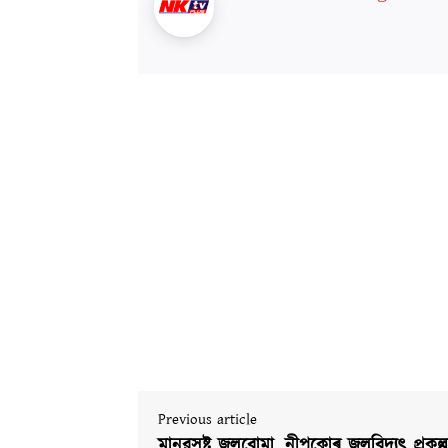
Previous article
মানৱসৃষ্ট জলবোমা, নীপকোৰ জলবিদ্যুৎ প্ৰকল্