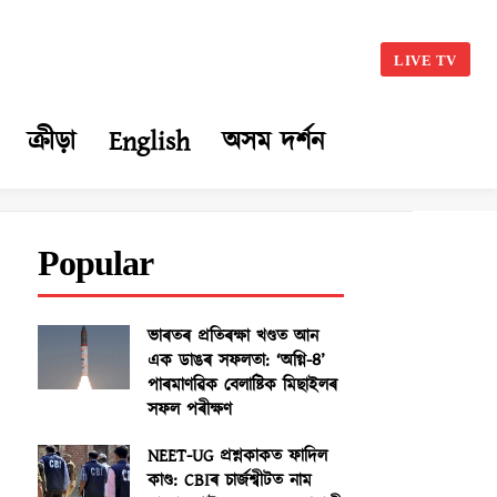
LIVE TV
ক্ৰীড়া
English
অসম দৰ্শন
Popular
ভাৰতৰ প্ৰতিৰক্ষা খণ্ডত আন
এক ডাঙৰ সফলতা: ‘অগ্নি-৪’
পাৰমাণৱিক বেলাষ্টিক মিছাইলৰ
সফল পৰীক্ষণ
NEET-UG প্ৰশ্নকাকত ফাদিল
কাণ্ড: CBIৰ চাৰ্জশ্বীটত নাম