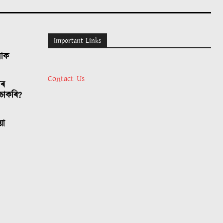
Important Links
লোক
Contact Us
াৰ
চাকৰি?
য়া