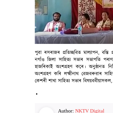
পুৱা ৰসৰাজৰ প্ৰতিচ্ছবিত মাল্যাপন, বন্তি
নগাঁও জিলা সাহিত্য সভাৰ সভাপতি পৰা
হাজৰিকাই অংশগ্ৰহণ কৰে। অনুষ্ঠানত নিদি
অংশগ্ৰহণ কৰি লক্ষ্মীনাথ বেজবৰুৱাৰ 
কেশৰী শাখা সাহিত্য সভাৰ বিষয়ববীয়াসকল, স্থ
Author:
NKTV Digital