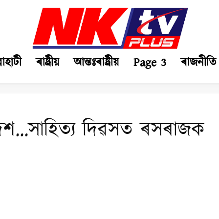
ৱাহাটী
ৰাষ্ট্ৰীয়
আন্তঃৰাষ্ট্ৰীয়
Page 3
ৰাজনীতি
শ…সাহিত্য দিৱসত ৰসৰাজক