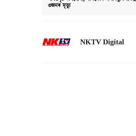
৩জনৰ মৃত্যু
NKTV Digital