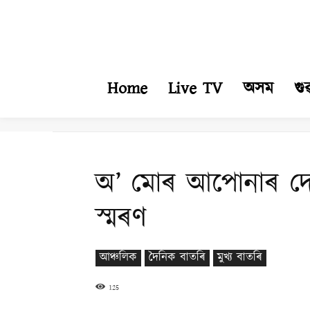
Home
Live TV
অসম
গু
অ’ মোৰ আপোনাৰ দে
স্মৰণ
আঞ্চলিক
দৈনিক বাতৰি
মুখ্য বাতৰি
125