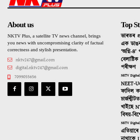
About us
Top St
ভাৰতৰ প্
NKTV Plus, a satellite TV news channel, brings
এক ডাঙ
you news with uncompromising clarity of factual
correctness and stylish presentation.
‘অগ্নি-৪’
বেলাষ্টি
nktv247@gmail.com
পৰীক্ষণ
digital.nktv247@gmail.com
NKTV Digital
7099055656
NEET-UG
ফাদিল কা
চাৰ্জশ্বী
খাইছে N
বিষয়-বিশ
NKTV Digital
এতিয়াৰে 
নাথাকে U