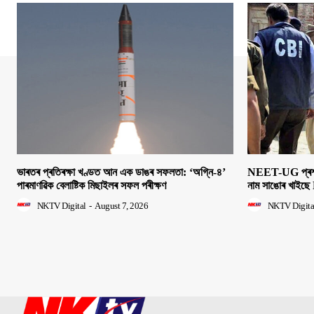
ভাৰতৰ প্ৰতিৰক্ষা খণ্ডত আন এক ডাঙৰ সফলতা: ‘অগ্নি-৪’
NEET-UG প্ৰশ্নক
পাৰমাণৱিক বেলাষ্টিক মিছাইলৰ সফল পৰীক্ষণ
নাম সাঙোৰ খাইছে 
NKTV Digital
-
August 7, 2026
NKTV Digita