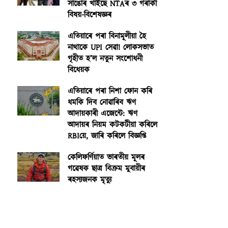
সাঙোৰ খাইছে NTAৰ ৩ গৰাকী
বিষয়-বিশেষজ্ঞৰ
এতিয়াৰে পৰা বিনামূলীয়া হৈ
নাথাকে UPI সেৱা! লোকসভাত
গৃহীত হ’ল নতুন সংশোধনী
বিধেয়ক
এতিয়াৰে পৰা নিশা ফোন কৰি
ধমকি দিব নোৱাৰিব ঋণ
আদায়কাৰী এজেন্টে: ঋণ
আদায়ৰ নিয়ম কটকটীয়া কৰিলে
RBIয়ে, জাৰি কৰিলে বিজ্ঞপ্তি
কেলিফৰ্ণিয়াত ভাৰতীয় মূলৰ
গৱেষক ছাত্ৰ বিক্ৰম মুবায়ীৰ
ৰহস্যজনক মৃত্যু