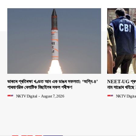
ভাৰতৰ প্ৰতিৰক্ষা খণ্ডত আন এক ডাঙৰ সফলতা: ‘অগ্নি-৪’
NEET-UG প্ৰশ্নক
পাৰমাণৱিক বেলাষ্টিক মিছাইলৰ সফল পৰীক্ষণ
নাম সাঙোৰ খাইছে 
NKTV Digital
-
August 7, 2026
NKTV Digita