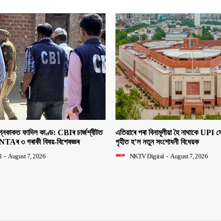
াকত ফাদিল কাণ্ড: CBIৰ চাৰ্জশ্বীটত
এতিয়াৰে পৰা বিনামূলীয়া হৈ নাথাকে UPI
NTAৰ ৩ গৰাকী বিষয়-বিশেষজ্ঞৰ
গৃহীত হ’ল নতুন সংশোধনী বিধেয়ক
l
-
August 7, 2026
NKTV Digital
-
August 7, 2026