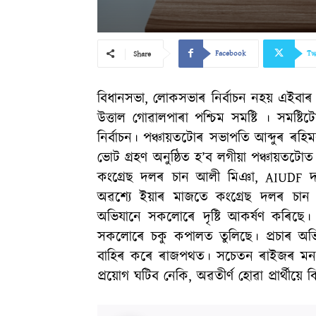
Facebook
Tw
Share
বিধানসভা, লোকসভাৰ নিৰ্বাচন নহয় এইবাৰ পঞ
উত্তাল গোৱালপাৰা পশ্চিম সমষ্টি । সমষ্ট
নিৰ্বাচন। পঞ্চায়তটোৰ সভাপতি আব্দুৰ ৰহিমৰ
ভোট গ্ৰহণ অনুষ্ঠিত হ’ব লগীয়া পঞ্চায়তটোত থি
কংগ্ৰেছ দলৰ চান আলী মিঞা, AIUDF 
অৱশ্যে ইয়াৰ মাজতে কংগ্ৰেছ দলৰ চা
অভিযানে সকলোৰে দৃষ্টি আকৰ্ষণ কৰিছে
সকলোৰে চকু কপালত তুলিছে। প্ৰচাৰ অভিয
বাহিৰ কৰে ৰাজপথত। সচেতন ৰাইজৰ মনত প
প্ৰয়োগ ঘটিব নেকি, অৱতীৰ্ণ হোৱা প্ৰাৰ্থী