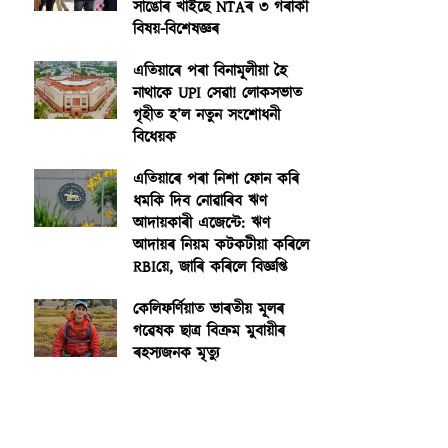
সাঙোৰ খাইছে NTAৰ ৩ গৰাকী
বিষয়-বিশেষজ্ঞৰ
এতিয়াৰে পৰা বিনামূলীয়া হৈ
নাথাকে UPI সেৱা! লোকসভাত
গৃহীত হ’ল নতুন সংশোধনী
বিধেয়ক
এতিয়াৰে পৰা নিশা ফোন কৰি
ধমকি দিব নোৱাৰিব ঋণ
আদায়কাৰী এজেন্টে: ঋণ
আদায়ৰ নিয়ম কটকটীয়া কৰিলে
RBIয়ে, জাৰি কৰিলে বিজ্ঞপ্তি
কেলিফৰ্ণিয়াত ভাৰতীয় মূলৰ
গৱেষক ছাত্ৰ বিক্ৰম মুবায়ীৰ
ৰহস্যজনক মৃত্যু