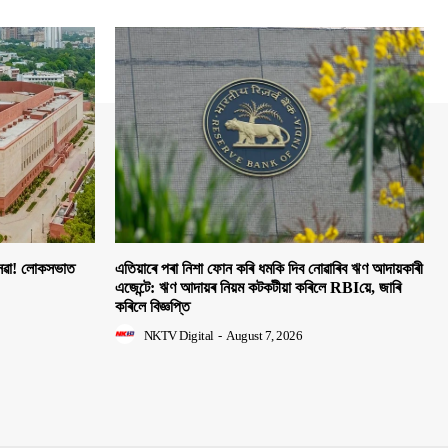
 সেৱা! লোকসভাত
এতিয়াৰে পৰা নিশা ফোন কৰি ধমকি দিব নোৱাৰিব ঋণ আদায়কাৰী
এজেন্টে: ঋণ আদায়ৰ নিয়ম কটকটীয়া কৰিলে RBIয়ে, জাৰি
কৰিলে বিজ্ঞপ্তি
NKTV Digital
-
August 7, 2026