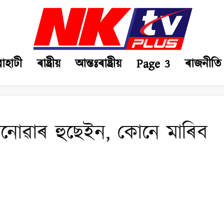
ৱাহাটী
ৰাষ্ট্ৰীয়
আন্তঃৰাষ্ট্ৰীয়
Page 3
ৰাজনীতি
নোৱাৰ হুছেইন, কোনে মাৰিব