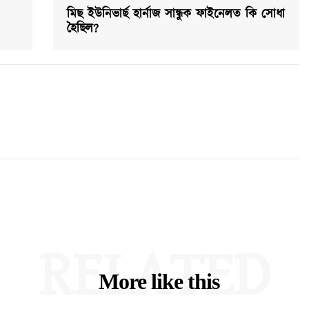
মিছ ইউনিভাৰ্ছ হাৰ্নাজ সান্ধুক ফাইনেলত কি সোধা
হৈছিল?
RELATED
More like this