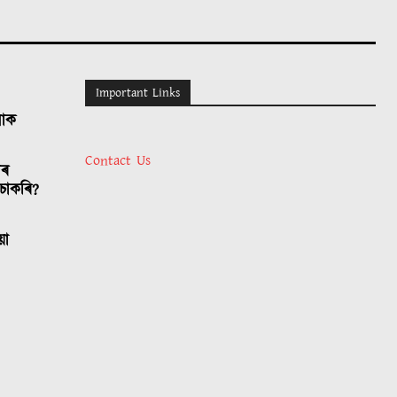
Important Links
লোক
Contact Us
াৰ
চাকৰি?
য়া