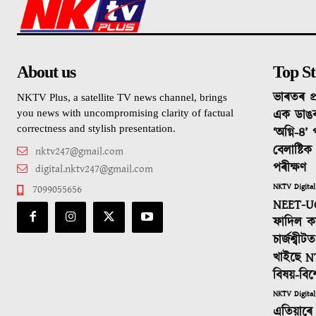
About us
Top St
ভাৰতৰ প্
NKTV Plus, a satellite TV news channel, brings
এক ডাঙ
you news with uncompromising clarity of factual
correctness and stylish presentation.
‘অগ্নি-৪’
বেলাষ্টি
nktv247@gmail.com
পৰীক্ষণ
digital.nktv247@gmail.com
NKTV Digital
7099055656
NEET-UG
ফাদিল কা
চাৰ্জশ্বী
খাইছে N
বিষয়-বিশ
NKTV Digital
এতিয়াৰে 