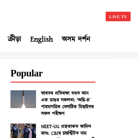
LIVE TV
ক্ৰীড়া
English
অসম দৰ্শন
Popular
ভাৰতৰ প্ৰতিৰক্ষা খণ্ডত আন
এক ডাঙৰ সফলতা: ‘অগ্নি-৪’
পাৰমাণৱিক বেলাষ্টিক মিছাইলৰ
সফল পৰীক্ষণ
NEET-UG প্ৰশ্নকাকত ফাদিল
কাণ্ড: CBIৰ চাৰ্জশ্বীটত নাম