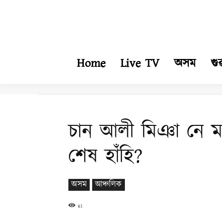
Home
Live TV
অসম
গু
চান আলী মিঞা নে ম
শেষ হাঁহি?
অসম
আঞ্চলিক
61