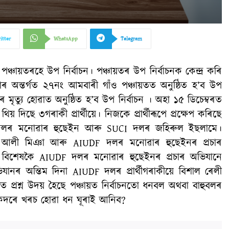
itter
WhatsApp
Telegram
্চায়তৰহে উপ নিৰ্বাচন। পঞ্চায়তৰ উপ নিৰ্বাচনক কেন্দ্ৰ কৰি
িটোৰ অন্তৰ্গত ২৭নং আমবাৰী গাঁও পঞ্চায়তত অনুষ্ঠিত হ’ব উপ
 মৃত্যু হোৱাত অনুষ্ঠিত হ’ব উপ নিৰ্বাচন । অহা ১৫ ডিচেম্বৰত
য় দিছে ৩গৰাকী প্ৰাৰ্থীয়ে। নিজকে প্ৰাৰ্থীৰূপে প্ৰক্ষেপ কৰিছে
দলৰ মনোৱাৰ হুছেইন আৰু SUCI দলৰ জহিৰুল ইছলামে।
ন আলী মিঞা আৰু AIUDF দলৰ মনোৱাৰ হুছেইনৰ প্ৰচাৰ
। বিশেষকৈ AIUDF দলৰ মনোৱাৰ হুছেইনৰ প্ৰচাৰ অভিযানে
ানৰ অন্তিম দিনা AIUDF দলৰ প্ৰাৰ্থীগৰাকীয়ে বিশাল ৰেলী
্ৰশ্ন উদয় হৈছে পঞ্চায়ত নিৰ্বাচনতো ধনবল অথবা বাহুবলৰ
য়ে কিদৰে খৰচ হোৱা ধন ঘূৰাই আনিব?