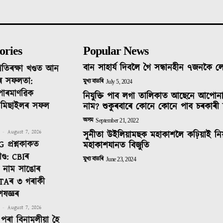
ories
Popular News
বান সাহাৰ্য দিবলৈ গৈ সন্ধানহীন ৭জনকৈ 
ৰতিৰক্ষা খণ্ডত আন
ৰ সফলতা:
মুখ্য বাতৰি
July 5, 2024
 পাৰমাণৱিক
নিযুক্তি পাব লগা তালিকাত আছেনে আপোন
ক মিছাইলৰ সফল
নাম? শুকুৰবাৰে কোনে কোনে পাব চৰকাৰী 
অসম
September 21, 2022
-
August 7, 2026
সুনীতা উইলিয়ামছক মহাকাশলৈ কঢ়িয়াই নি
 প্ৰশ্নকাকত
মহাকাশযানত বিজুতি
ণ্ড: CBIৰ
মুখ্য বাতৰি
June 23, 2024
টত নাম সাঙোৰ
TAৰ ৩ গৰাকী
েষজ্ঞৰ
-
August 7, 2026
পৰা বিনামূলীয়া হৈ