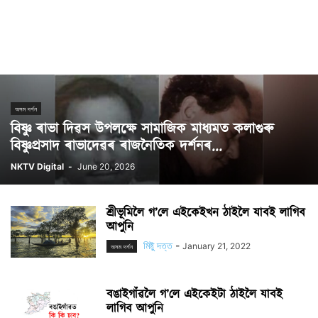
অসম দৰ্শন
বিষ্ণু ৰাভা দিৱস উপলক্ষে সামাজিক মাধ্যমত কলাগুৰু
বিষ্ণুপ্ৰসাদ ৰাভাদেৱৰ ৰাজনৈতিক দৰ্শনৰ...
NKTV Digital
-
June 20, 2026
শ্ৰীভূমিলৈ গ’লে এইকেইখন ঠাইলৈ যাবই লাগিব
আপুনি
মিষ্টু দত্ত
-
January 21, 2022
অসম দৰ্শন
বঙাইগাঁৱলৈ গ’লে এইকেইটা ঠাইলৈ যাবই
লাগিব আপুনি