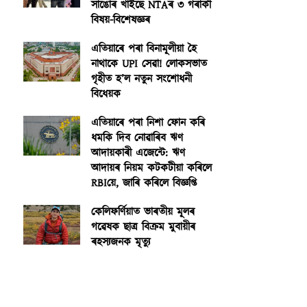
সাঙোৰ খাইছে NTAৰ ৩ গৰাকী
বিষয়-বিশেষজ্ঞৰ
এতিয়াৰে পৰা বিনামূলীয়া হৈ
নাথাকে UPI সেৱা! লোকসভাত
গৃহীত হ’ল নতুন সংশোধনী
বিধেয়ক
এতিয়াৰে পৰা নিশা ফোন কৰি
ধমকি দিব নোৱাৰিব ঋণ
আদায়কাৰী এজেন্টে: ঋণ
আদায়ৰ নিয়ম কটকটীয়া কৰিলে
RBIয়ে, জাৰি কৰিলে বিজ্ঞপ্তি
কেলিফৰ্ণিয়াত ভাৰতীয় মূলৰ
গৱেষক ছাত্ৰ বিক্ৰম মুবায়ীৰ
ৰহস্যজনক মৃত্যু