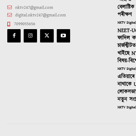
বেলাষ্টি
nktv247@gmail.com
পৰীক্ষণ
digital.nktv247@gmail.com
NKTV Digital
7099055656
NEET-UG
ফাদিল কা
চাৰ্জশ্বী
খাইছে N
বিষয়-বিশ
NKTV Digital
এতিয়াৰে 
নাথাকে U
লোকসভাত
নতুন সং
NKTV Digital