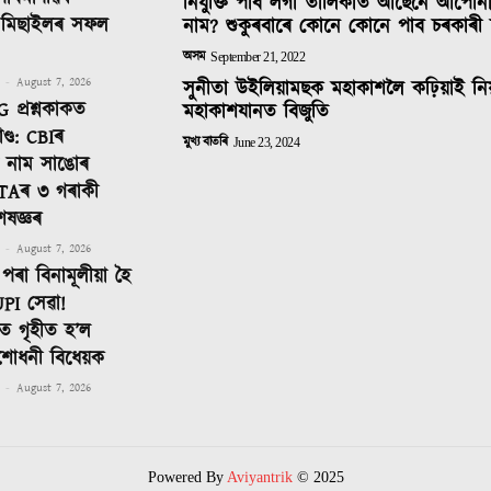
নিযুক্তি পাব লগা তালিকাত আছেনে আপোন
ক মিছাইলৰ সফল
নাম? শুকুৰবাৰে কোনে কোনে পাব চৰকাৰী 
অসম
September 21, 2022
-
August 7, 2026
সুনীতা উইলিয়ামছক মহাকাশলৈ কঢ়িয়াই নি
 প্ৰশ্নকাকত
মহাকাশযানত বিজুতি
ণ্ড: CBIৰ
মুখ্য বাতৰি
June 23, 2024
টত নাম সাঙোৰ
TAৰ ৩ গৰাকী
েষজ্ঞৰ
-
August 7, 2026
পৰা বিনামূলীয়া হৈ
PI সেৱা!
 গৃহীত হ’ল
শোধনী বিধেয়ক
-
August 7, 2026
Powered By
Aviyantrik
© 2025