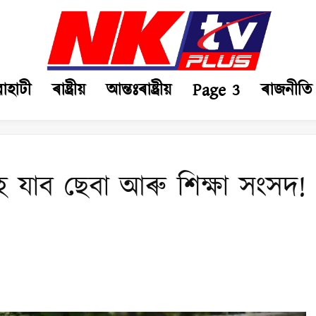
ৱাহাটী
ৰাষ্ট্ৰীয়
আন্তঃৰাষ্ট্ৰীয়
Page 3
ৰাজনীতি
হৈ যাব ছেবা আৰু শিক্ষা সংসদ!