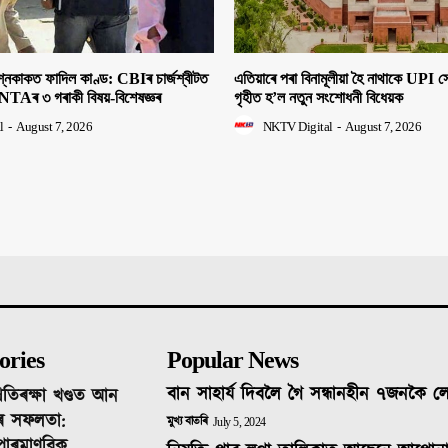
াকত ফাদিল কাণ্ড: CBIৰ চাৰ্জশ্বীটত
এতিয়াৰে পৰা বিনামূলীয়া হৈ নাথাকে UPI
NTAৰ ৩ গৰাকী বিষয়-বিশেষজ্ঞৰ
গৃহীত হ’ল নতুন সংশোধনী বিধেয়ক
l
-
August 7, 2026
NKTV Digital
-
August 7, 2026
ories
Popular News
বান সাহাৰ্য দিবলৈ গৈ সন্ধানহীন ৭জনকৈ 
ৰতিৰক্ষা খণ্ডত আন
ৰ সফলতা:
মুখ্য বাতৰি
July 5, 2024
 পাৰমাণৱিক