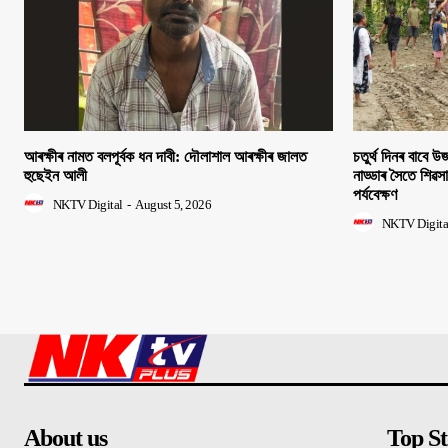
আৰক্ষীৰ নামত বলপূৰ্বক ধন দাবী: দৌলাশাল আৰক্ষীৰ জালত
চতুৰ্থ দিনৰ বাবে উজন
হুছেইন আলী
নাড্ডাৰ সৈতে শিৱস
পৰ্যবেক্ষণ
NKTV Digital
-
August 5, 2026
NKTV Digita
About us
Top St