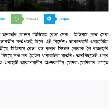
itter
WhatsApp
Telegram
অনাতাঁৰ কেন্দ্ৰৰ ‘মিডিয়াম ৱেভ’ সেৱা। ‘মিডিয়াম ৱেভ’ সেৱা
চাৰ ভাৰতীৰ কৰ্তপক্ষই দিলে এই নিৰ্দেশ। আকাশবাণী গুৱাহাটীলৈ
তীয়ে ‘মিডিয়াম ৱেভ’ বন্ধ কৰাৰ সিদ্ধান্ত লোৱাক লৈ ৰাজ্যজুৰি
এই বিষয়ে সম্প্ৰচাৰ হৈছিল ধাৰাবাহিক বাতৰি। তাৰপিছতেই প্ৰচাৰ
 এৰিছে গুৱাহাটী আকাশবাণীৰ অংশকালীন ঘোষক-ঘোষিকাৰ লগতে