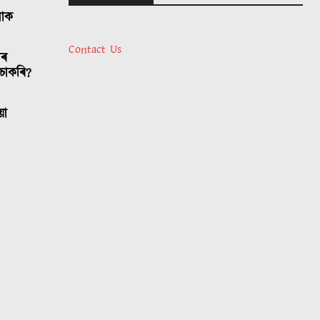
লোক
Contact Us
াৰ
চাকৰি?
য়া