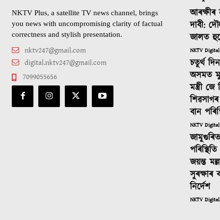
আৰক্ষীৰ 
NKTV Plus, a satellite TV news channel, brings
দাবী: দৌ
you news with uncompromising clarity of factual
correctness and stylish presentation.
জালত হু
nktv247@gmail.com
NKTV Digital
চতুৰ্থ দ
digital.nktv247@gmail.com
অসমত মুখ্যম
7099055656
মন্ত্ৰী জ
শিৱসাগৰ
বান পৰিস্
NKTV Digital
জামুগুৰি
পৰিস্থিতি 
জয়ন্ত মল্
সুৰক্ষাৰ ব
নিৰ্দেশ
NKTV Digital