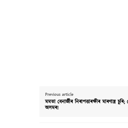
Previous article
মমতা বেনাৰ্জীৰ নিৰাপত্তাৰক্ষীৰ মাৰণাস্ত্ৰ চুৰি;
অসমৰ!