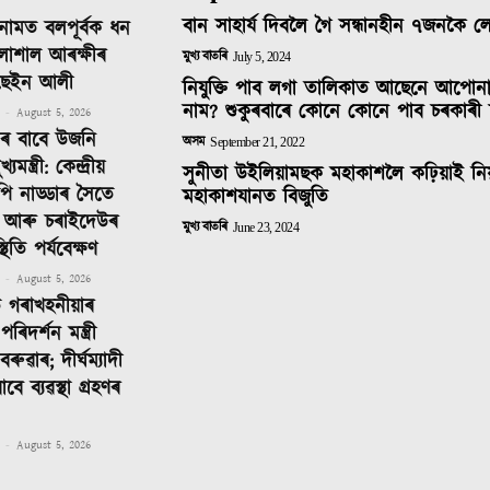
বান সাহাৰ্য দিবলৈ গৈ সন্ধানহীন ৭জনকৈ 
নামত বলপূৰ্বক ধন
লাশাল আৰক্ষীৰ
মুখ্য বাতৰি
July 5, 2024
ছেইন আলী
নিযুক্তি পাব লগা তালিকাত আছেনে আপোন
নাম? শুকুৰবাৰে কোনে কোনে পাব চৰকাৰী 
-
August 5, 2026
িনৰ বাবে উজনি
অসম
September 21, 2022
ন্ত্ৰী: কেন্দ্ৰীয়
সুনীতা উইলিয়ামছক মহাকাশলৈ কঢ়িয়াই নি
ে পি নাড্ডাৰ সৈতে
মহাকাশযানত বিজুতি
 আৰু চৰাইদেউৰ
মুখ্য বাতৰি
June 23, 2024
থিতি পৰ্যবেক্ষণ
-
August 5, 2026
ত গৰাখহনীয়াৰ
পৰিদৰ্শন মন্ত্ৰী
লবৰুৱাৰ; দীৰ্ঘম্যাদী
াবে ব্যৱস্থা গ্ৰহণৰ
-
August 5, 2026