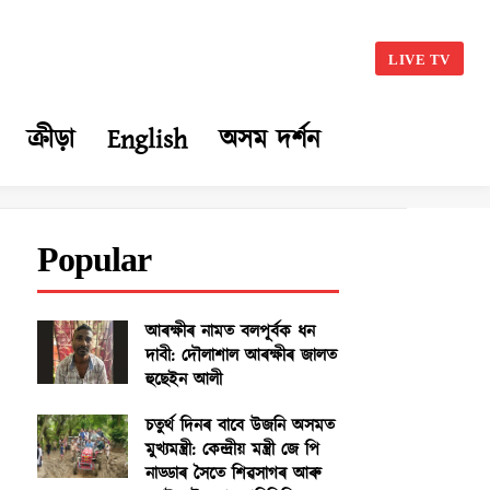
LIVE TV
ক্ৰীড়া
English
অসম দৰ্শন
Popular
আৰক্ষীৰ নামত বলপূৰ্বক ধন
দাবী: দৌলাশাল আৰক্ষীৰ জালত
হুছেইন আলী
চতুৰ্থ দিনৰ বাবে উজনি অসমত
মুখ্যমন্ত্ৰী: কেন্দ্ৰীয় মন্ত্ৰী জে পি
নাড্ডাৰ সৈতে শিৱসাগৰ আৰু