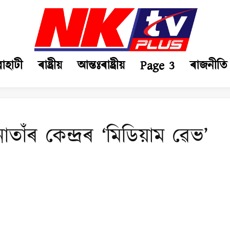
ৱাহাটী
ৰাষ্ট্ৰীয়
আন্তঃৰাষ্ট্ৰীয়
Page 3
ৰাজনীতি
াতাঁৰ কেন্দ্ৰৰ ‘মিডিয়াম ৱেভ’