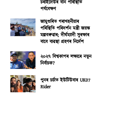
চৰাইদেউৰ বান পৰিস্থিতি
পৰ্যবেক্ষণ
জামুগুৰিত গৰাখহনীয়াৰ
পৰিস্থিতি পৰিদৰ্শন মন্ত্ৰী জয়ন্ত
মল্লবৰুৱাৰ; দীৰ্ঘম্যাদী সুৰক্ষাৰ
বাবে ব্যৱস্থা গ্ৰহণৰ নিৰ্দেশ
২০২৭ বিশ্বকাপৰ লক্ষ্যৰে নতুন
নিৰ্বাচক?
পুনৰ চৰ্চাত ইউটিউবাৰ UK07
Rider