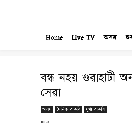
Home
Live TV
অসম
গু
বন্ধ নহয় গুৱাহাটী অন
সেৱা
অসম
দৈনিক বাতৰি
মুখ্য বাতৰি
61