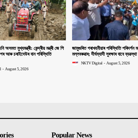
ি অসমত মুখ্যমন্ত্ৰী: কেন্দ্ৰীয় মন্ত্ৰী জে পি
জামুগুৰিত গৰাখহনীয়াৰ পৰিস্থিতি পৰিদৰ্শন মন্
াগৰ আৰু চৰাইদেউৰ বান পৰিস্থিতি
মল্লবৰুৱাৰ; দীৰ্ঘম্যাদী সুৰক্ষাৰ বাবে ব্যৱস্থা
NKTV Digital
-
August 5, 2026
l
-
August 5, 2026
ories
Popular News