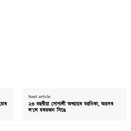
Next article
 চোৰ
২৩ বছৰীয়া সোণালী অধ্য়ায়ৰ যৱনিকা, অৱসৰ
ল’লে হৰভজন সিঙে