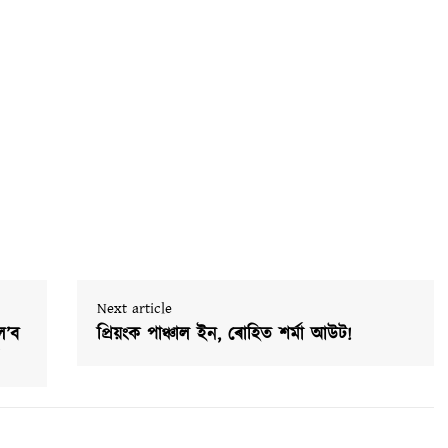
Next article
ল’ব
প্ৰিয়ংক পাঞ্চাল ইন, ৰোহিত শৰ্মা আউট!