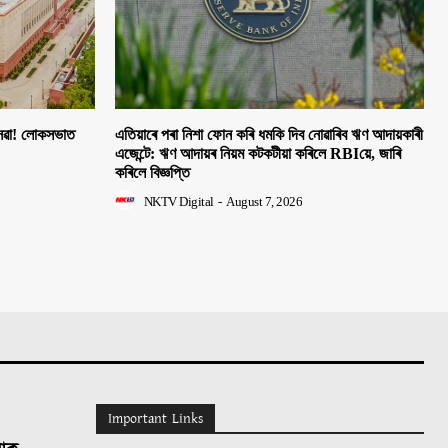
 সেৱা! লোকসভাত
এতিয়াৰে পৰা নিশা ফোন কৰি ধমকি দিব নোৱাৰিব ঋণ আদায়কাৰী
এজেন্টে: ঋণ আদায়ৰ নিয়ম কটকটীয়া কৰিলে RBIয়ে, জাৰি
কৰিলে বিজ্ঞপ্তি
NKTV Digital
-
August 7, 2026
Important Links