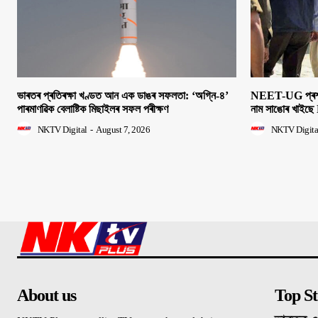
ভাৰতৰ প্ৰতিৰক্ষা খণ্ডত আন এক ডাঙৰ সফলতা: ‘অগ্নি-৪’
NEET-UG প্ৰশ্নক
পাৰমাণৱিক বেলাষ্টিক মিছাইলৰ সফল পৰীক্ষণ
নাম সাঙোৰ খাইছে 
NKTV Digital
-
August 7, 2026
NKTV Digita
About us
Top St