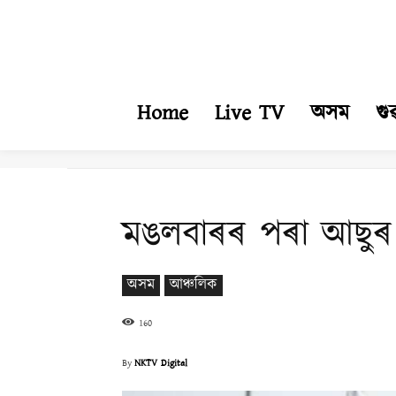
Home
Live TV
অসম
গু
মঙলবাৰৰ পৰা আছুৰ 
অসম
আঞ্চলিক
160
By
NKTV Digital