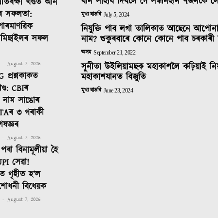
বান সাহাৰ্য দিবলৈ গৈ সন্ধানহীন ৭জনকৈ 
ৰতিৰক্ষা খণ্ডত আন
ৰ সফলতা:
মুখ্য বাতৰি
July 5, 2024
 পাৰমাণৱিক
নিযুক্তি পাব লগা তালিকাত আছেনে আপোন
ক মিছাইলৰ সফল
নাম? শুকুৰবাৰে কোনে কোনে পাব চৰকাৰী 
অসম
September 21, 2022
-
August 7, 2026
সুনীতা উইলিয়ামছক মহাকাশলৈ কঢ়িয়াই নি
 প্ৰশ্নকাকত
মহাকাশযানত বিজুতি
ণ্ড: CBIৰ
মুখ্য বাতৰি
June 23, 2024
টত নাম সাঙোৰ
TAৰ ৩ গৰাকী
েষজ্ঞৰ
-
August 7, 2026
পৰা বিনামূলীয়া হৈ
PI সেৱা!
 গৃহীত হ’ল
শোধনী বিধেয়ক
-
August 7, 2026