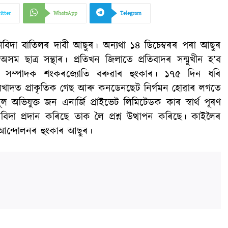
itter
WhatsApp
Telegram
 নিবিদা বাতিলৰ দাবী আছুৰ। অন্যথা ১৪ ডিচেম্বৰৰ পৰা আছুৰ
 ছাত্ৰ সন্থাৰ। প্ৰতিখন জিলাতে প্ৰতিবাদৰ সন্মুখীন হ’ব
াৰ সম্পাদক শংকৰজ্যোতি বৰুৱাৰ হুংকাৰ। ১৭৫ দিন ধৰি
লখাদত প্ৰাকৃতিক গেছ আৰু কনডেনছেট নিৰ্গমন হোৱাৰ লগতে
ূল অভিযুক্ত জন এনাৰ্জি প্ৰাইভেট লিমিটেডক কাৰ স্বাৰ্থ পূৰণ
দা প্ৰদান কৰিছে তাক লৈ প্ৰশ্ন উত্থাপন কৰিছে। কাইলৈৰ
 আন্দোলনৰ হুংকাৰ আছুৰ।