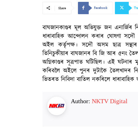
Facebook
Tw
Share
বাঘজানকাণ্ডৰ মূল অভিযুক্ত জন এনাৰ্জিৰ
ধাৰাবাহিক আন্দোলন কৰাৰ ঘোষণা সদৌ অসম
অইল কৰ্তৃপক্ষ। সদৌ অসম ছাত্ৰ সন্থ
তিনিচুকীয়াৰ বাঘজানৰ বি জি আৰ ৫নং তৈ
অগ্নিকাণ্ডৰ সূত্ৰপাত ঘটিছিল। এই ঘটনাৰ ম
কৰিবলৈ অইলে পুনৰ দুটাকৈ তৈলখাদৰ নিবি
ভিতৰত নিবিদা বাতিল নকৰিলে ধাৰাবাহিক
Author:
NKTV Digital