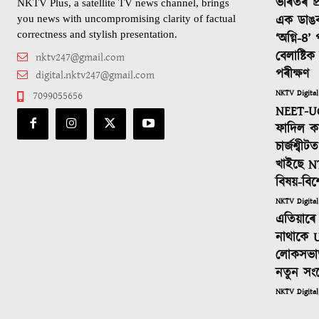
ভাৰতৰ প্
NKTV Plus, a satellite TV news channel, brings
এক ডাঙ
you news with uncompromising clarity of factual
correctness and stylish presentation.
‘অগ্নি-৪’
বেলাষ্টি
nktv247@gmail.com
পৰীক্ষণ
digital.nktv247@gmail.com
NKTV Digital
7099055656
NEET-UG
ফাদিল কা
চাৰ্জশ্বী
খাইছে N
বিষয়-বিশ
NKTV Digital
এতিয়াৰে 
নাথাকে U
লোকসভাত
নতুন সং
NKTV Digital