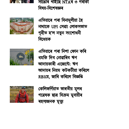
সাঙোৰ খাইছে NTAৰ ৩ গৰাকী
বিষয়-বিশেষজ্ঞৰ
এতিয়াৰে পৰা বিনামূলীয়া হৈ
নাথাকে UPI সেৱা! লোকসভাত
গৃহীত হ’ল নতুন সংশোধনী
বিধেয়ক
এতিয়াৰে পৰা নিশা ফোন কৰি
ধমকি দিব নোৱাৰিব ঋণ
আদায়কাৰী এজেন্টে: ঋণ
আদায়ৰ নিয়ম কটকটীয়া কৰিলে
RBIয়ে, জাৰি কৰিলে বিজ্ঞপ্তি
কেলিফৰ্ণিয়াত ভাৰতীয় মূলৰ
গৱেষক ছাত্ৰ বিক্ৰম মুবায়ীৰ
ৰহস্যজনক মৃত্যু