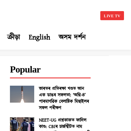
LIVE TV
ক্ৰীড়া
English
অসম দৰ্শন
Popular
ভাৰতৰ প্ৰতিৰক্ষা খণ্ডত আন
এক ডাঙৰ সফলতা: ‘অগ্নি-৪’
পাৰমাণৱিক বেলাষ্টিক মিছাইলৰ
সফল পৰীক্ষণ
NEET-UG প্ৰশ্নকাকত ফাদিল
কাণ্ড: CBIৰ চাৰ্জশ্বীটত নাম