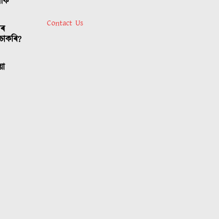
লোক
Contact Us
াৰ
চাকৰি?
য়া