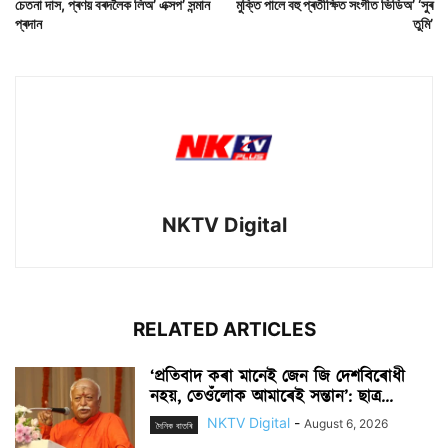
চেতনা দাস, প্ৰণয় বৰদলৈক লিঅ’ এক্সপ’ সন্মান
মুক্তি পালে বহু প্ৰতীক্ষিত সংগীত ভিডিঅ’ ‘সুৰ
প্ৰদান
তুমি’
NKTV Digital
RELATED ARTICLES
‘প্ৰতিবাদ কৰা মানেই জেন জি দেশবিৰোধী
নহয়, তেওঁলোক আমাৰেই সন্তান’: ছাত্ৰ...
NKTV Digital
-
August 6, 2026
দৈনিক বাতৰি