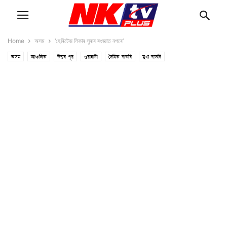
Home
অসম
‘হেৰিটেজ লিকাৰ সুৰাৰ সংজ্ঞাত নপৰে’
অসম
আঞ্চলিক
উত্তৰ পূৱ
গুৱাহাটী
দৈনিক বাতৰি
মুখ্য বাতৰি