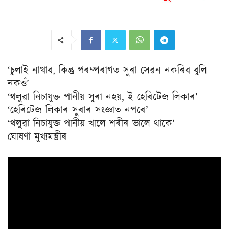
‘চুলাই নাখাব, কিন্তু পৰম্পৰাগত সুৰা সেৱন নকৰিব বুলি
নকওঁ’
‘থলুৱা নিচাযুক্ত পানীয় সুৰা নহয়, ই হেৰিটেজ লিকাৰ’
‘হেৰিটেজ লিকাৰ সুৰাৰ সংজ্ঞাত নপৰে’
‘থলুৱা নিচাযুক্ত পানীয় খালে শৰীৰ ভালে থাকে’
ঘোষণা মুখ্যমন্ত্ৰীৰ