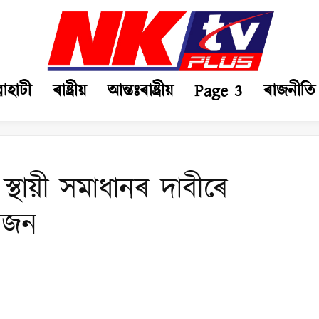
ৱাহাটী
ৰাষ্ট্ৰীয়
আন্তঃৰাষ্ট্ৰীয়
Page 3
ৰাজনীতি
স্থায়ী সমাধানৰ দাবীৰে
োজন