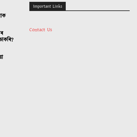
Important Links
লোক
Contact Us
াৰ
চাকৰি?
য়া