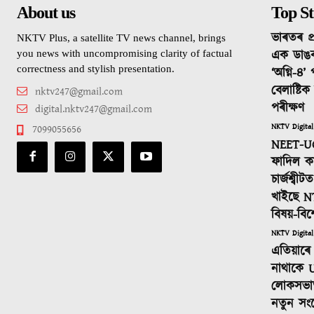
About us
Top St
ভাৰতৰ প্
NKTV Plus, a satellite TV news channel, brings
এক ডাঙ
you news with uncompromising clarity of factual
correctness and stylish presentation.
‘অগ্নি-৪’
বেলাষ্টি
nktv247@gmail.com
পৰীক্ষণ
digital.nktv247@gmail.com
NKTV Digital
7099055656
NEET-UG
ফাদিল কা
চাৰ্জশ্বী
খাইছে N
বিষয়-বিশ
NKTV Digital
এতিয়াৰে 
নাথাকে U
লোকসভাত
নতুন সং