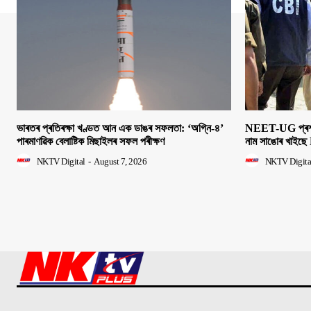
ভাৰতৰ প্ৰতিৰক্ষা খণ্ডত আন এক ডাঙৰ সফলতা: ‘অগ্নি-৪’
NEET-UG প্ৰশ্নক
পাৰমাণৱিক বেলাষ্টিক মিছাইলৰ সফল পৰীক্ষণ
নাম সাঙোৰ খাইছে 
NKTV Digital
-
August 7, 2026
NKTV Digita