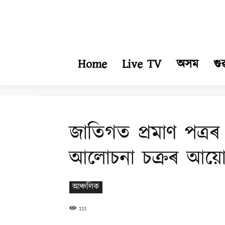
Home
Live TV
অসম
গু
জাতিগত প্ৰমাণ পত্ৰৰ 
আলোচনা চক্ৰৰ আয়
আঞ্চলিক
333