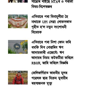
সাঙোৰ খাইছে NTAৰ ৩ গৰাকী
বিষয়-বিশেষজ্ঞৰ
এতিয়াৰে পৰা বিনামূলীয়া হৈ
নাথাকে UPI সেৱা! লোকসভাত
গৃহীত হ’ল নতুন সংশোধনী
বিধেয়ক
এতিয়াৰে পৰা নিশা ফোন কৰি
ধমকি দিব নোৱাৰিব ঋণ
আদায়কাৰী এজেন্টে: ঋণ
আদায়ৰ নিয়ম কটকটীয়া কৰিলে
RBIয়ে, জাৰি কৰিলে বিজ্ঞপ্তি
কেলিফৰ্ণিয়াত ভাৰতীয় মূলৰ
গৱেষক ছাত্ৰ বিক্ৰম মুবায়ীৰ
ৰহস্যজনক মৃত্যু