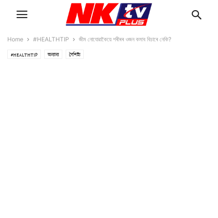
Home
#HEALTHTIP
জীম নোযোৱাকৈয়ে শৰীৰৰ ওজন কমাব বিচাৰে নেকি?
#HEALTHTIP
অন্যান্য
বৈশিষ্ট্য