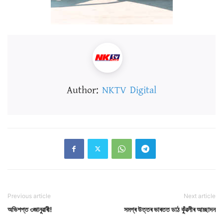
Author:
NKTV Digital
Previous article
Next article
অভিশপ্ত ৩জানুৱাৰী!
সমগ্ৰ উত্তৰ ভাৰতত ডাঠ কুঁৱলীৰ আচ্ছাদন