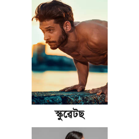
স্কুৱেটছ