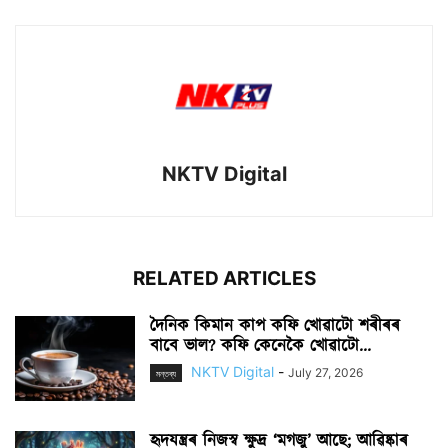
NKTV Digital
RELATED ARTICLES
দৈনিক কিমান কাপ কফি খোৱাটো শৰীৰৰ
বাবে ভাল? কফি কেনেকৈ খোৱাটো...
NKTV Digital
-
July 27, 2026
মন্তব্য
হৃদযন্ত্ৰৰ নিজস্ব ক্ষুদ্ৰ ‘মগজু’ আছে; আৱিষ্কাৰ