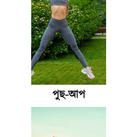
পুছ-আপ