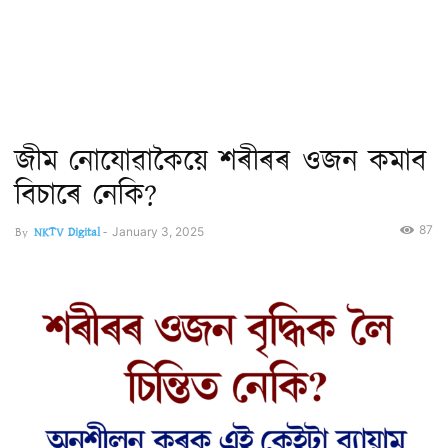
জীম নোযোৱাকৈয়ে শৰীৰৰ ওজন কমাব
বিচাৰে নেকি?
87
By
NKTV Digital
-
January 3, 2025