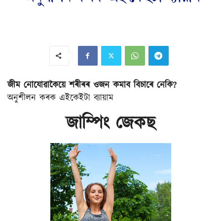
জীম নোযোৱাকৈয়ে শৰীৰৰ ওজন কমাব বিচাৰে নেকি?
অনুশীলন কৰক এইকেইটা ব্যায়াম
জাম্পিং জেকছ