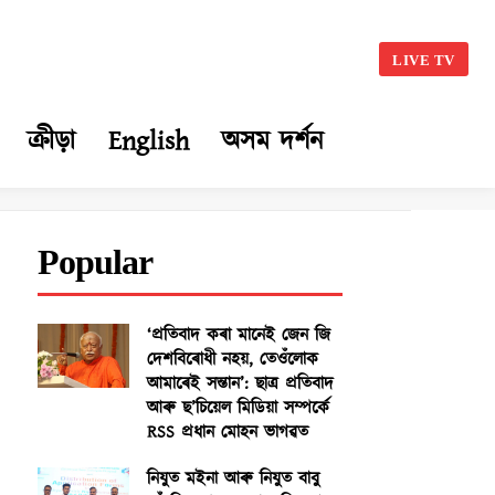
LIVE TV
ক্ৰীড়া
English
অসম দৰ্শন
Popular
‘প্ৰতিবাদ কৰা মানেই জেন জি
দেশবিৰোধী নহয়, তেওঁলোক
আমাৰেই সন্তান’: ছাত্ৰ প্ৰতিবাদ
আৰু ছ’চিয়েল মিডিয়া সম্পৰ্কে
RSS প্ৰধান মোহন ভাগৱত
নিযুত মইনা আৰু নিযুত বাবু