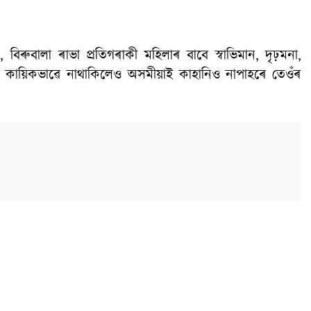
ৰুবালা ৰাভা প্ৰতিগৰাকী মহিলাৰ বাবে স্বাভিমান, দৃঢ়মনা,
 কায়িকভাৱে নাথাকিলেও অসমীয়াই কাহানিও নাপাহৰে তেওঁৰ