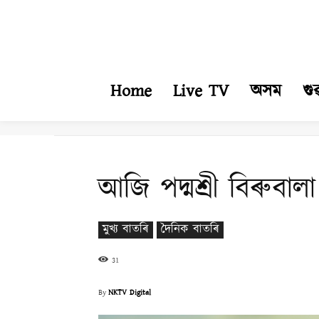
Home
Live TV
অসম
গু
আজি পদ্মশ্ৰী বিৰুবালা 
মুখ্য বাতৰি
দৈনিক বাতৰি
31
By
NKTV Digital