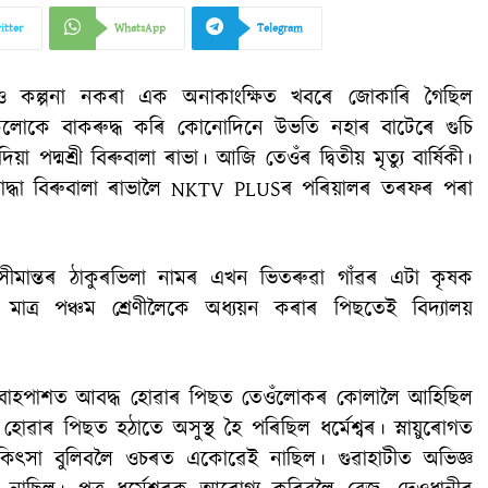
itter
WhatsApp
Telegram
 কল্পনা নকৰা এক অনাকাংক্ষিত খবৰে জোকাৰি গৈছিল
োকে বাকৰুদ্ধ কৰি কোনোদিনে উভতি নহাৰ বাটেৰে গুচি
া পদ্মশ্ৰী বিৰুবালা ৰাভা। আজি তেওঁৰ দ্বিতীয় মৃত্যু বাৰ্ষিকী।
 যোদ্ধা বিৰুবালা ৰাভালৈ NKTV PLUSৰ পৰিয়ালৰ তৰফৰ পৰা
মান্তৰ ঠাকুৰভিলা নামৰ এখন ভিতৰুৱা গাঁৱৰ এটা কৃষক
মাত্ৰ পঞ্চম শ্ৰেণীলৈকে অধ্যয়ন কৰাৰ পিছতেই বিদ্যালয়
িবাহপাশত আবদ্ধ হোৱাৰ পিছত তেওঁলোকৰ কোলালৈ আহিছিল
তীৰ্ণ হোৱাৰ পিছত হঠাতে অসুস্থ হৈ পৰিছিল ধৰ্মেশ্বৰ। স্নায়ুৰোগত
চিকিত্সা বুলিবলৈ ওচৰত একোৱেই নাছিল। গুৱাহাটীত অভিজ্ঞ