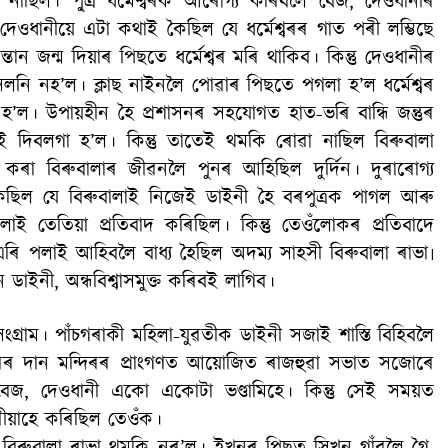
থ নাছিল। পু্ত্ৰ ধৰ্মেশ্বৰক আৰোগ্য কৰিবলৈ বেজ, দেওধানীৰ
দেওধানীয়ে এটা কথাই কৈছিল যে ধৰ্মেশ্বৰৰ গাত পৰী লম্ভিছে
তান জন্ম দিয়াৰ পিছতে ধৰ্মেশ্বৰ মৰি থাকিব। কিন্তু দেওধানীৰ
সলনি নহ’ল। ক্লাছ নাইনলৈ পোৱাৰ পিছতে পগলা হ’ল ধৰ্মেশ্বৰ
’ল। উপায়হীন হৈ প্ৰশাসনৰ সহযোগত হাত-ভৰি বান্ধি জন্তুৰ
াই দিবলগা হ’ল। কিন্তু তাতেই থমকি ৰোৱা নাছিল বিৰুবালা
বল কৰা বিৰুবালাৰ জীৱনলৈ পুনৰ আহিছিল দুৰ্দিন। দুৰাৰোগ্য
কৈছিল যে বিৰুবালাই নিজেই ডাইনী হৈ বৰপুত্ৰক পাগল আৰু
ালাই তেতিয়া প্ৰতিবাদ কৰিছিল। কিন্তু তেওঁলোকৰ প্ৰতিবাদে
ি পলাই আহিবলৈ বাধ্য হৈছিল অদম্য সাহসী বিৰুবালা ৰাভা৷
ইনী, অন্ধবিশ্বাসমুক্ত কৰিবই লাগিব।
ৰাম। পাঁচগৰাকী মহিলা-যুৱতীক ডাইনী সজাই শাস্তি বিহিবলৈ
পুৰৰ দান মন্দিৰৰ প্ৰাংগণত আয়োজিত ৰাজহুৱা সভাত সজোৰে
ে বেজ, দেওধানী একো একোটা ভণ্ডামিহে। কিন্তু সেই সময়ত
ঘৰীয়াহে কৰিছিল তেওঁক।