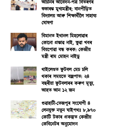
আঁচনিৰ আবেদন-পত্ৰ বিতৰণৰ
শুভাৰম্ভ মুখ্যমন্ত্ৰীৰ; বানপীড়িত
বিদ্যালয় আৰু শিক্ষাৰ্থীলৈ সাহায্য
ঘোষণা
বিমানত ইথানল মিহলোৱাৰ
কোনো প্ৰস্তাৱ নাই, ভুৱা খবৰ
বিয়পোৱা বন্ধ কৰক: কেন্দ্ৰীয়
মন্ত্ৰী ৰাম মোহন নাইডু
থাইলেণ্ডত ফুটবল মেচ চলি
থকাৰ সময়তে বজ্ৰপাত: ২৪
বছৰীয়া ফুটবলাৰৰ কৰুণ মৃত্যু,
আহত আন ১২ জন
গুৱাহাটী-তেজপুৰ সংযোগী ৪
লেনযুক্ত নতুন ঘাইপথঃ ৮,৯৭০
কোটি টকাৰ প্ৰকল্পত কেন্দ্ৰীয়
কেবিনেটৰ অনুমোদন