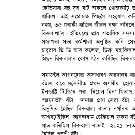
অৱশ্যে অদম্য সাহসী, সমাজৰ প্ৰকৃত যোদ্
কেতিয়াবা বহু দুৰ বাট অকলে খোজকাঢ়ি ডাইনী
থাকিল। এই সংগ্ৰামত পিছলৈ সহযোগ কৰি
নহয়, ৩৫ গৰাকী ব্যক্তিৰ জীৱন ৰক্ষা কৰিল
বিৰুবালা’ৰ। ইতিমধ্যে প্ৰায় শতাধিক সদস
সজাগতা সভা কৰ্মশালা অনুষ্ঠিত কৰি সেৱা 
চাবুৱাৰ ডি ডি আৰ কলেজ, ডিব্ৰু মহাবিদ্য
মিছন বিৰুবালাৰ কোষ গঠন কৰিছিল বিৰুবা
সমাজলৈ আগবঢ়োৱা অসাধাৰণ অৱদানৰ বাব
বঁটাৰ বাবে মনোনীত প্ৰথম অসমীয়া হোৱ
ইনডাষ্ট্ৰি টি.ডি’ৰ পৰা ‘ৰিয়েল হিৰ’ খিত
“জয়মতী” বঁটা, “সমাজ প্ৰাণ সেৱা বঁটা, 
বিভূষিত হৈছিল বিৰুবালা ৰাভা। নগাঁৱৰ 
আগবঢ়াইছিল ‘আনন্দৰাম ঢেকিয়াল ফুকন বঁটা
লাভ কৰিছিল বিৰুবালা ৰাভাই। ২০২১ চনত ডাই
হৈছিল পদ্মশ্ৰী বঁটা।