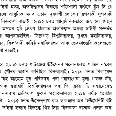
ধা বিৰুবালা ৰাভা থমকি নৰ’ল। ইখনৰ পিছত সিখন গাঁৱলৈ গৈ,
 হত্যা, অন্ধবিশ্বাসৰ বিৰুদ্ধে শক্তিশালী কণ্ঠৰে যুঁজ দি গৈ
লে আধুনিক মনৰ এচাম দূৰদৰ্শী লোকে। এগৰাকী দুগৰাকী
ে বিৰুবালা ৰাভাই। ২০১২ চনত আনুষ্ঠানিকভাৱে জন্ম হয় ‘মিছন
্য অসমৰ মুঠ ১৪খন জিলাত অন্ধবিশ্বাস অথবা ডাইনী সন্দৰ্ভত
আগবঢ়াইছিল। ডিব্ৰুগড় বিশ্ববিদ্যালয়, দুধনৈ মহাবিদ্যালয়,
ালয়, ফিল’বাৰী কনিষ্ঠ মহাবিদ্যালয় আৰু ছেৰফাংগুৰি কলেজতো
লা ৰাভাই।
ে ২০০৫ চনত থাউজেণ্ড উইমেনৰ মনোনয়নত শান্তিৰ ন’বেল
াৰ গৌৰৱ অৰ্জন কৰিছিল বিৰুবালাই। ২০১০ চনত ৰিলায়েন্স
াপ, টাই আহোম যুৱ পৰিষদৰ পৰা “বীৰাংগনা মুলা গাভৰু বঁটা,
আৰু গুৱাহাটী বিশ্ববিদ্যালয়ৰ পৰা পি. এইচ .ডি সন্মানেৰেও
আনন্দৰাম ঢেকিয়াল ফুকন মহাবিদ্যালয়ে ২০১৯ বৰ্ষত তেওঁলৈ
’। ২০১৫ চনত উপেন্দ্ৰনাথ ব্ৰহ্ম ছ’লজাৰ অৱ হিউমেনিটী বঁটা
নী হত্যাৰ বিৰুদ্ধে থিয় দিয়া বিৰুবালা ৰাভাক প্ৰদান কৰা