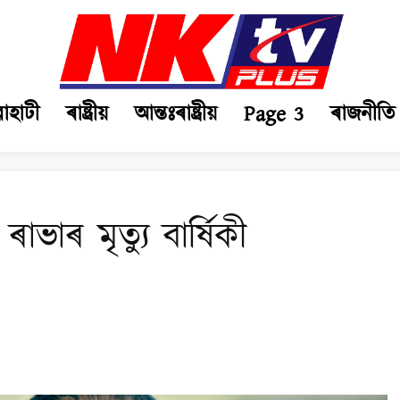
ৱাহাটী
ৰাষ্ট্ৰীয়
আন্তঃৰাষ্ট্ৰীয়
Page 3
ৰাজনীতি
ৰাভাৰ মৃত্যু বাৰ্ষিকী