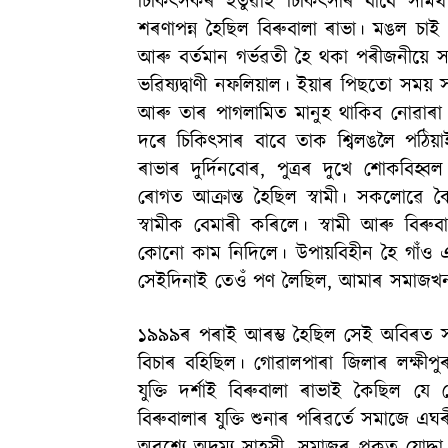
চিকিত্সকৰ হতুৱাই চিকিত্সাৰ বাবে সামৰ্
শৰণাপন্ন হৈছিল বিৰুবালা ৰাভা। মঙল চাই 
আৰু বৰ্তমান গৰ্ভৱতী হৈ থকা পৰীজনীয়ে সন্
ভৱিষ্যদ্বাণী নফলিয়াল। ইয়াৰ পিছতো সময় 
আৰু তাৰ পাগলামিত মানুহ থাকিব নোৱাৰা হ
দৰে চিকিত্সাৰ বাবে তাক শ্বিলঙলৈ পঠিয়
ৰাভাৰ দুৰ্দিনবোৰ, পুত্ৰৰ দুখে শোকবিহ্
ৰোগত আক্ৰান্ত হৈছিল স্বামী। সকলোৱে 
স্বামীক বেমাৰী কৰিলে। স্বামী আৰু বিৰুব
কোনো কাম নিদিলে। উপায়বিহীন হৈ গাঁও এৰ
সেইদিনাই তেওঁ পণ লৈছিল, আমাৰ সমাজখন ডা
১৯৯৯ৰ পৰাই আৰম্ভ হৈছিল সেই অবিৰত সংগ্
বিচাৰ বহিছিল। গোৱালপাৰা জিলাৰ লক্ষী
যুক্তি দৰ্শাই বিৰুবালা ৰাভাই কৈছিল য
বিৰুবালাৰ যুক্তি শুনাৰ পৰিৱৰ্তে সমাজে এ