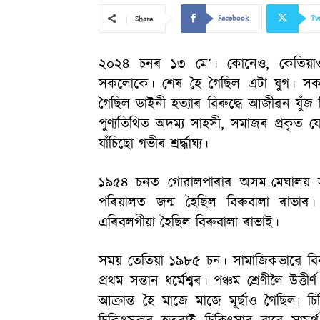
Facebook
Tw
Share
২০২৪ চনৰ ১৩ মে’। কোনেও, কেতিয়াও
সকলোকে। শেষ হৈ গৈছিল এটা যুগ। সকল
গৈছিল ডাইনী হত্যাৰ বিৰুদ্ধে আজীৱন যুঁজ দিয়
পুণ্যতিথিত অদম্য সাহসী, সমাজৰ প্ৰকৃত
যাঁচিছো গভীৰ শ্ৰৰ্দ্ধাঘ্য।
১৯৫৪ চনত গোৱালপাৰাৰ অসম-মেঘালয় সী
পৰিয়ালত জন্ম হৈছিল বিৰুবালা ৰাভাৰ। 
এৰিবলগীয়া হৈছিল বিৰুবালা ৰাভাই।
সময় তেতিয়া ১৯৮৫ চন। সামাজিকভাৱে ব
প্ৰথম সন্তান ধৰ্মেশ্বৰ। পঞ্চম শ্ৰেণীলৈ উত্
আক্ৰান্ত হৈ মাজে মাজে মূৰ্ছাও গৈছিল৷ 