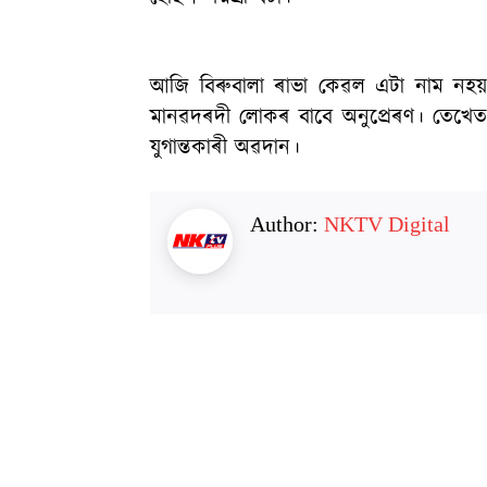
আজি বিৰুবালা ৰাভা কেৱল এটা নাম নহয়, বি
মানৱদৰদী লোকৰ বাবে অনুপ্ৰেৰণ। তেখেত
যুগান্তকাৰী অৱদান।
Author:
NKTV Digital