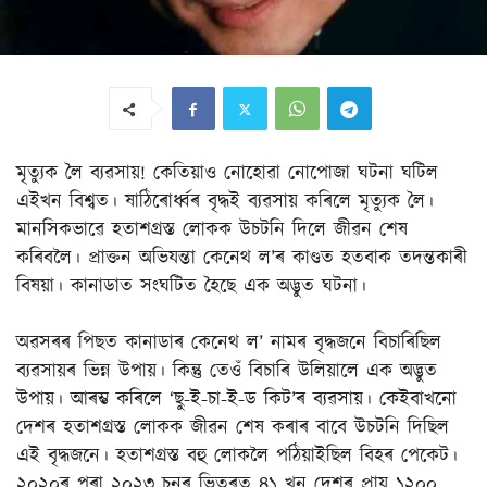
মৃত্যুক লৈ ব্যৱসায়! কেতিয়াও নোহোৱা নোপোজা ঘটনা ঘটিল
এইখন বিশ্বত। ষাঠিৰোৰ্ধ্বৰ বৃদ্ধই ব্যৱসায় কৰিলে মৃত্যুক লৈ।
মানসিকভাৱে হতাশগ্ৰস্ত লোকক উচটনি দিলে জীৱন শেষ
কৰিবলৈ। প্ৰাক্তন অভিযন্তা কেনেথ ল’ৰ কাণ্ডত হতবাক তদন্তকাৰী
বিষয়া। কানাডাত সংঘটিত হৈছে এক অদ্ভুত ঘটনা।
অৱসৰৰ পিছত কানাডাৰ কেনেথ ল’ নামৰ বৃদ্ধজনে বিচাৰিছিল
ব্যৱসায়ৰ ভিন্ন উপায়। কিন্তু তেওঁ বিচাৰি উলিয়ালে এক অদ্ভুত
উপায়। আৰম্ভ কৰিলে ‘ছু-ই-চা-ই-ড কিট’ৰ ব্যৱসায়। কেইবাখনো
দেশৰ হতাশগ্ৰস্ত লোকক জীৱন শেষ কৰাৰ বাবে উচটনি দিছিল
এই বৃদ্ধজনে। হতাশগ্ৰস্ত বহু লোকলৈ পঠিয়াইছিল বিহৰ পেকেট।
২০২০ৰ পৰা ২০২৩ চনৰ ভিতৰত ৪১ খন দেশৰ প্ৰায় ১২০০