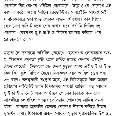
লোকলৈ বিহ যোগান ধৰিছিল লোকজনে। উল্লেখ্য যে কেনেথে এই
কাম কৰিবলৈ সহায় লৈছিল ৱেবছাইটৰ। ৱেবছাইটৰ মাধ্যমেৰেই
মানসিকভাৱে হতাশগ্ৰস্ত লোকৰ সন্ধান কৰিছিল। তাৰ পিছত
যোগাযোগ কৰি নিজকে শেষ কৰাৰ বাবে উচটনি দিছিল বহু
লোকক। কেনেথৰ
ছু-ই-চা-ই-ড কিটৰে আ*ত্যা কৰিলে প্ৰায়
১৫০জনকৈ লোকে।
মৃত্যুক লৈ দৰদামো কৰিছিল কেনেথে। হতাশগ্ৰস্ত লোকজনৰ চ-ৰ-
ম
সিদ্ধান্তৰ প্ৰৱণতা বৃদ্ধি পালে অধিক দামত যোগান ধৰিছিল
বিহৰ পেকেট। ইতিমধ্যে ৫৮ জনৰ মৃত্যুৰ কাৰণ এই
ছু-ই-চা-ই-ড
কিট কিট বুলি নিশ্চিত হৈছে। যিসকলৰ বয়স আছিল ১৬ৰ পৰা
৩৬ বছৰ। তদন্তকাৰী সংস্থাৰ মতে, এই কিটসমূহত উচ্চ মাত্ৰাৰ
ছ’ডিয়াম নাইট্ৰাইট আদি বিপজ্জনক সামগ্ৰী আছিল। বহু লোকৰ
ছু-ই-চা-ই-ড নোট আৰু আত্মীয়ৰ গোচৰৰ ভিত্তিত কানাডাৰ
আৰক্ষীয়ে চলাইছিল তদন্ত। তেতিয়াই পোহৰলৈ আহিল সমগ্ৰ
ঘটনা। কানাডা আৰক্ষীৰ জেৰাত কেনেথে স্বীকাৰ কৰিছে নিজৰ
দুস্কাৰ্যৰ কথা। যিকোনো এজন লোকক মৃত্যুৰ দুৱাৰডলিত উপস্থিত