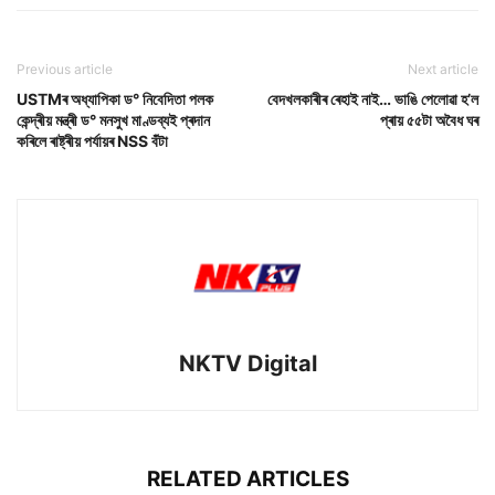
Previous article
Next article
USTMৰ অধ্যাপিকা ড° নিবেদিতা পলক
বেদখলকাৰীৰ ৰেহাই নাই… ভাঙি পেলোৱা হ’ল
কেন্দ্ৰীয় মন্ত্ৰী ড° মনসুখ মাণ্ডব্যই প্ৰদান
প্ৰায় ৫৫টা অবৈধ ঘৰ
কৰিলে ৰাষ্ট্ৰীয় পৰ্যায়ৰ NSS বঁটা
NKTV Digital
RELATED ARTICLES