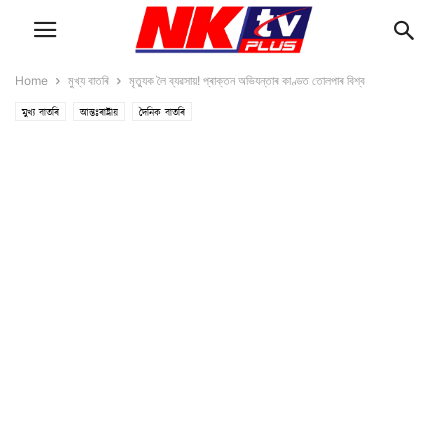
Home
মুখ্য বাতৰি
মৃত্যুক লৈ ব্যৱসায়! প্ৰাক্তন অভিযন্তাৰ কাণ্ডত তোলপাৰ বিশ্ব
মুখ্য বাতৰি
আন্তঃৰাষ্ট্ৰীয়
দৈনিক বাতৰি