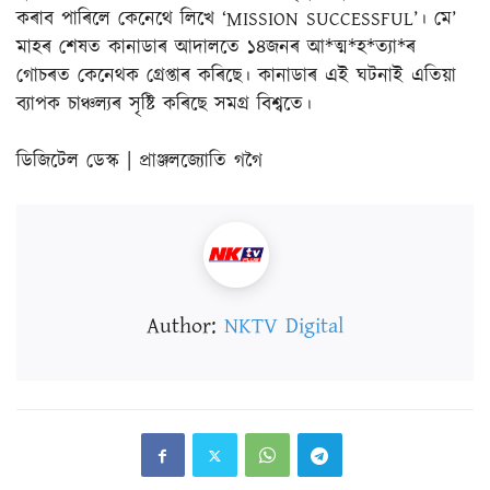
কৰাব পাৰিলে কেনেথে লিখে ‘MISSION SUCCESSFUL’। মে’
মাহৰ শেষত কানাডাৰ আদালতে ১৪জনৰ আ*ত্ম*হ*ত্যা*ৰ
গোচৰত কেনেথক গ্ৰেপ্তাৰ কৰিছে। কানাডাৰ এই ঘটনাই এতিয়া
ব্যাপক চাঞ্চল্যৰ সৃষ্টি কৰিছে সমগ্ৰ বিশ্বতে।
ডিজিটেল ডেস্ক | প্ৰাঞ্জলজ্যোতি গগৈ
Author:
NKTV Digital