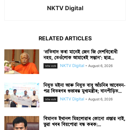
NKTV Digital
RELATED ARTICLES
‘প্ৰতিবাদ কৰা মানেই জেন জি দেশবিৰোধী
নহয়, তেওঁলোক আমাৰেই সন্তান’: ছাত্ৰ...
NKTV Digital
-
August 6, 2026
দৈনিক বাতৰি
নিযুত মইনা আৰু নিযুত বাবু আঁচনিৰ আবেদন-
পত্ৰ বিতৰণৰ শুভাৰম্ভ মুখ্যমন্ত্ৰীৰ; বানপীড়িত...
NKTV Digital
-
August 6, 2026
দৈনিক বাতৰি
বিমানত ইথানল মিহলোৱাৰ কোনো প্ৰস্তাৱ নাই,
ভুৱা খবৰ বিয়পোৱা বন্ধ কৰক:...