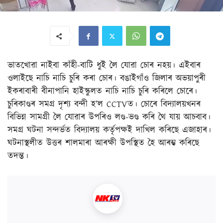
ভাতখোৱা নাইবা কাঁহী-বাটি ধুই লৈ যোৱা চোৰ নহয়। এইবাৰ
ওলাইছে নাচি নাচি চুৰি কৰা চোৰ। বঙাইগাঁও জিলাৰ অভয়াপুৰী
ইকৰাবাৰী বীনাপানি হাইস্কুলত নাচি নাচি চুৰি কৰিলে চোৰে।
চুৰিকাণ্ডৰ সমগ্ৰ দৃশ্য বন্দী হ’ল CCTVত। চোৰে বিদ্যালয়খনৰ
বিভিন্ন সামগ্ৰী লৈ যোৱাৰ উপৰিও লণ্ড-ভণ্ড কৰি থৈ যায় আচবাব।
সমগ্ৰ ঘটনা সন্দৰ্ভত বিদ্যালয় কৰ্তৃপক্ষই দাখিল কৰিছে এজাহাৰ।
ঘটনাস্থলীত উত্তৰ শালমাৰা আৰক্ষী উপস্থিত হৈ আৰম্ভ কৰিছে
তদন্ত।