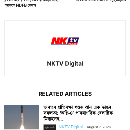
প্ৰাক্তন NDFB কেডাৰ
NKTV Digital
RELATED ARTICLES
ভাৰতৰ প্ৰতিৰক্ষা খণ্ডত আন এক ডাঙৰ
সফলতা: ‘অগ্নি-৪’ পাৰমাণৱিক বেলাষ্টিক
মিছাইলৰ...
NKTV Digital
-
August 7, 2026
মুখ্য বাতৰি