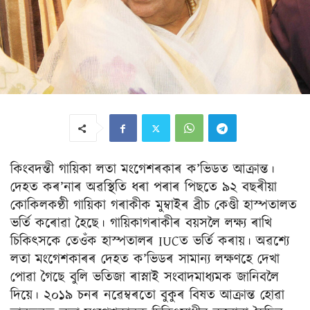
কিংবদন্তী গায়িকা লতা মংগেশৰকাৰ ক’ভিডত আক্ৰান্ত।
দেহত কৰ’নাৰ অৱস্থিতি ধৰা পৰাৰ পিছতে ৯২ বছৰীয়া
কোকিলকণ্ঠী গায়িকা গৰাকীক মুম্বাইৰ ব্ৰীচ কেণ্ডী হাস্পতালত
ভৰ্তি কৰোৱা হৈছে। গায়িকাগৰাকীৰ বয়সলৈ লক্ষ্য ৰাখি
চিকিৎসকে তেওঁক হাস্পতালৰ IUCত ভৰ্তি কৰায়। অৱশ্যে
লতা মংগেশকাৰৰ দেহত ক’ভিডৰ সামান্য লক্ষণহে দেখা
পোৱা গৈছে বুলি ভতিজা ৰাস্নাই সংবাদমাধ্যমক জানিবলৈ
দিয়ে। ২০১৯ চনৰ নৱেম্বৰতো বুকুৰ বিষত আক্ৰান্ত হোৱা