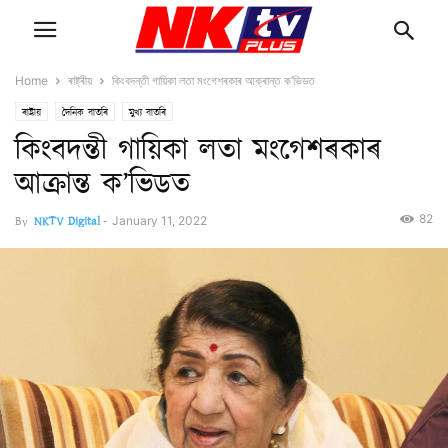
Home
ৰাষ্ট্ৰীয়
কিংবদন্তী গায়িকা লতা মংগেশৰকাৰ আক্ৰান্ত ক’ভিডত
ৰাষ্ট্ৰীয়
দৈনিক বাতৰি
মুখ্য বাতৰি
কিংবদন্তী গায়িকা লতা মংগেশৰকাৰ
আক্ৰান্ত ক’ভিডত
82
By
NKTV Digital
-
January 11, 2022