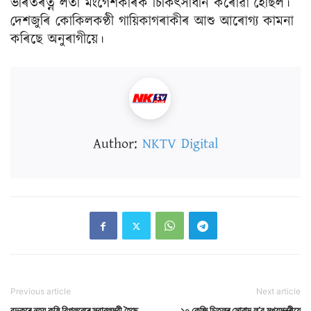
ভাৰতৰত্ন লতা মংগেশকাৰক চিকিৎসাধীন কৰোৱা হৈছিল।
দেশজুৰি কোকিলকণ্ঠী গায়িকাগৰাকীৰ আশু আৰোগ্য কামনা
কৰিছে অনুৰাগীয়ে।
Author:
NKTV Digital
Previous article
Next article
বন্দুকৰে নহয় কৃষি বিপ্লৱেৰে স্বাৱলম্বী হৈছে
১০ কেজি চিতলৰ সোৱাদ ল’ব মুখ্যমন্ত্ৰীয়ে