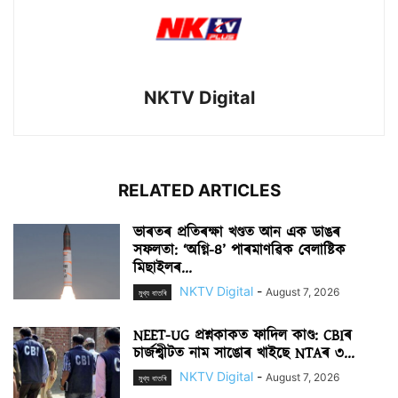
NKTV Digital
RELATED ARTICLES
ভাৰতৰ প্ৰতিৰক্ষা খণ্ডত আন এক ডাঙৰ
সফলতা: ‘অগ্নি-৪’ পাৰমাণৱিক বেলাষ্টিক
মিছাইলৰ...
NKTV Digital
-
August 7, 2026
মুখ্য বাতৰি
NEET-UG প্ৰশ্নকাকত ফাদিল কাণ্ড: CBIৰ
চাৰ্জশ্বীটত নাম সাঙোৰ খাইছে NTAৰ ৩...
NKTV Digital
-
August 7, 2026
মুখ্য বাতৰি