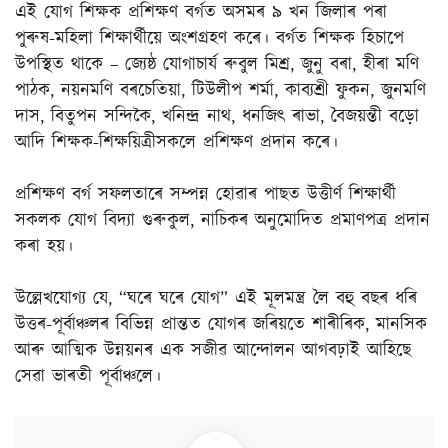
এই যোগ শিক্ষক প্ৰশিক্ষণ বৰ্গত অসমৰ ৯ খন জিলাৰ পৰা
পুৰুষ-মহিলা শিক্ষাৰ্থীয়ে অংশগ্ৰহণ কৰে। বৰ্গত শিক্ষক হিচাপে
উপস্থিত থাকে – জ্যেষ্ঠ যোগাচাৰ্য ৰুবুল মিশ্ৰ, জুনু বৰা, হীৰা মণি
পাঠক, নয়নমণি বৰচেতিয়া, টিউলীপ শৰ্মা, কাব্যশ্ৰী ফুকন, জুনমণি
দাস, বিতুপন সন্দিকৈ, খনিন্দ্ৰ নাথ, ধনজিৎ ৰাভা, বৈজয়ন্তী বড়ো
আদি শিক্ষক-শিক্ষয়িত্ৰীসকলে প্ৰশিক্ষণ প্ৰদান কৰে।
প্ৰশিক্ষণ বৰ্গ সফলতাৰে সম্পন্ন হোৱাৰ পাছত উত্তীর্ণ শিক্ষাৰ্থী
সকলক যোগ বিদ্যা গুৰুকুল, নাচিকৰ অনুমোদিত প্ৰমাণপত্ৰ প্ৰদান
কৰা হয়।
উল্লেখযোগ্য যে, “ঘৰে ঘৰে যোগ” এই মূলমন্ত্ৰ লৈ বহু বছৰ ধৰি
উত্তৰ-পূৰ্বাঞ্চলৰ বিভিন্ন প্ৰান্তত যোগৰ জৰিয়তে শাৰীৰিক, মানসিক
আৰু আত্মিক উন্নয়নৰ এক সজীৱ আন্দোলন আগবঢ়াই আহিছে
সেৱা ভাৰতী পূৰ্বাঞ্চলে।