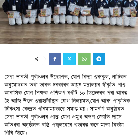
সেৱা ভাৰতী পূৰ্বাঞ্চলৰ উদ্যোগত, যোগ বিদ্যা গুৰুকুল, নাচিকৰ
অনুমোদনত তথা ভাৰত চৰকাৰৰ আয়ুষ মন্ত্ৰালয়ৰ স্বীকৃতি প্ৰাপ্ত
আৱাসিক যোগ শিক্ষক প্ৰশিক্ষণ বৰ্গটি ১০ ডিচেম্বৰৰ পৰা আৰম্ভ
হৈ আজি উত্তৰ গুৱাহাটীস্থিত যোগ নিলয়মত,যোগ আৰু প্ৰাকৃতিক
চিকিৎসা কেন্দ্ৰত গৰিমাময়ভাৱে সমাপ্ত হয়। সামৰণি অনুষ্ঠানত
সেৱা ভাৰতী পূৰ্বাঞ্চলৰ প্ৰান্ত যোগ প্ৰমুখ অৰূপ জ্যোতি দাসে
আঁতধৰা অনুষ্ঠানত বন্তি প্ৰজ্বলনেৰে শুভাৰম্ভ কৰে মাতা নিৰ্ভয়া
গিৰি জীয়ে।