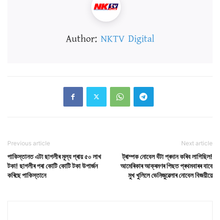
Author:
NKTV Digital
Previous article
Next article
পাকিস্তানত এটা ছাগলীৰ মূল্য প্ৰায় ৫০ লাখ
ট্ৰাম্পক নোবেল বঁটা প্ৰদান কৰিব লাগিছিল!
টকা! ছাগলীৰ পৰা কোটি কোটি টকা উপাৰ্জন
আমেৰিকাৰ আক্ৰমণৰ পিছত প্ৰথমবাৰৰ বাবে
কৰিছে পাকিস্তানে
মুখ খুলিলে ভেনিজুৱেলাৰ নোবেল বিজয়ীয়ে