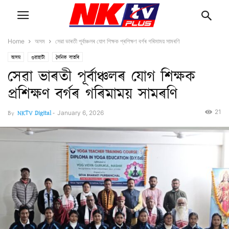
Home
অসম
সেৱা ভাৰতী পূৰ্বাঞ্চলৰ যোগ শিক্ষক প্ৰশিক্ষণ বৰ্গৰ গৰিমাময় সামৰণি
অসম
গুৱাহাটী
দৈনিক বাতৰি
সেৱা ভাৰতী পূৰ্বাঞ্চলৰ যোগ শিক্ষক
প্ৰশিক্ষণ বৰ্গৰ গৰিমাময় সামৰণি
21
By
NKTV Digital
-
January 6, 2026