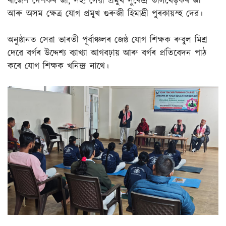
ৰাজেশ দেশকৰ জী, সহ: সেৱা প্ৰমুখ সুৰেন্দ্ৰ তালখেড়কৰ জী
আৰু অসম ক্ষেত্ৰ যোগ প্ৰমুখ গুৰুজী হিমাদ্ৰী পুৰকায়স্হ দেৱ।
অনুষ্ঠানত সেৱা ভাৰতী পূৰ্বাঞ্চলৰ জেষ্ঠ যোগ শিক্ষক ৰুবুল মিশ্ৰ
দেৱে বৰ্গৰ উদ্দেশ্য ব্যাখ্যা আগবঢ়ায় আৰু বৰ্গৰ প্ৰতিবেদন পাঠ
কৰে যোগ শিক্ষক খনিন্দ্ৰ নাথে।