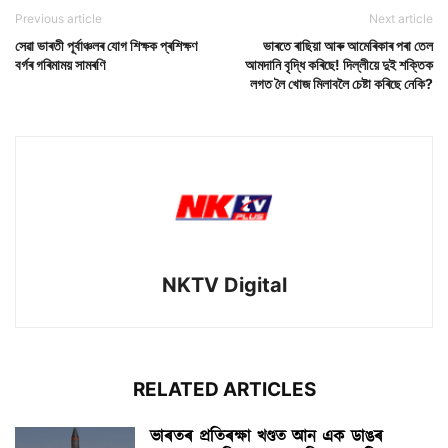
Previous article
Next article
সেৱা ভাৰতী পূৰ্বাঞ্চলৰ যোগ শিক্ষক প্ৰশিক্ষণ
ভাৰতে ৰাছিয়া আৰু আমেৰিকাৰ পৰা তেল
বৰ্গৰ গৰিমাময় সামৰণি
আমদানি বৃদ্ধি কৰিছে! দিল্লীয়ে দুই শক্তিক
লগত লৈ খোজ মিলাবলৈ চেষ্টা কৰিছে নেকি?
NKTV Digital
RELATED ARTICLES
ভাৰতৰ প্ৰতিৰক্ষা খণ্ডত আন এক ডাঙৰ