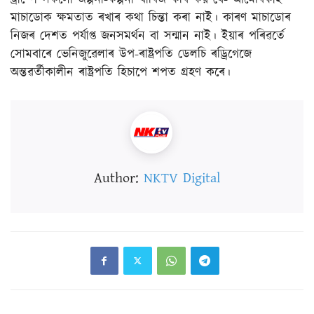
মাচাডোক ক্ষমতাত ৰখাৰ কথা চিন্তা কৰা নাই। কাৰণ মাচাডোৰ
নিজৰ দেশত পৰ্যাপ্ত জনসমৰ্থন বা সন্মান নাই। ইয়াৰ পৰিৱৰ্তে
সোমবাৰে ভেনিজুৱেলাৰ উপ-ৰাষ্ট্ৰপতি ডেলচি ৰড্ৰিগেজে
অন্তৱৰ্তীকালীন ৰাষ্ট্ৰপতি হিচাপে শপত গ্ৰহণ কৰে।
Author:
NKTV Digital