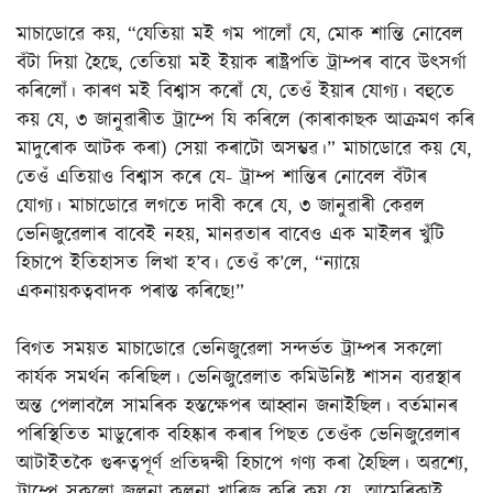
মাচাডোৱে কয়, “যেতিয়া মই গম পালোঁ যে, মোক শান্তি নোবেল
বঁটা দিয়া হৈছে, তেতিয়া মই ইয়াক ৰাষ্ট্ৰপতি ট্ৰাম্পৰ বাবে উৎসৰ্গা
কৰিলোঁ। কাৰণ মই বিশ্বাস কৰোঁ যে, তেওঁ ইয়াৰ যোগ্য। বহুতে
কয় যে, ৩ জানুৱাৰীত ট্ৰাম্পে যি কৰিলে (কাৰাকাছক আক্ৰমণ কৰি
মাদুৰোক আটক কৰা) সেয়া কৰাটো অসম্ভৱ।” মাচাডোৱে কয় যে,
তেওঁ এতিয়াও বিশ্বাস কৰে যে- ট্ৰাম্প শান্তিৰ নোবেল বঁটাৰ
যোগ্য। মাচাডোৱে লগতে দাবী কৰে যে, ৩ জানুৱাৰী কেৱল
ভেনিজুৱেলাৰ বাবেই নহয়, মানৱতাৰ বাবেও এক মাইলৰ খুঁটি
হিচাপে ইতিহাসত লিখা হ’ব। তেওঁ ক’লে, “ন্যায়ে
একনায়কত্ববাদক পৰাস্ত কৰিছে!”
বিগত সময়ত মাচাডোৱে ভেনিজুৱেলা সন্দৰ্ভত ট্ৰাম্পৰ সকলো
কাৰ্যক সমৰ্থন কৰিছিল। ভেনিজুৱেলাত কমিউনিষ্ট শাসন ব্যৱস্থাৰ
অন্ত পেলাবলৈ সামৰিক হস্তক্ষেপৰ আহ্বান জনাইছিল। বৰ্তমানৰ
পৰিস্থিতিত মাডুৰোক বহিষ্কাৰ কৰাৰ পিছত তেওঁক ভেনিজুৱেলাৰ
আটাইতকৈ গুৰুত্বপূৰ্ণ প্ৰতিদ্বন্দ্বী হিচাপে গণ্য কৰা হৈছিল। অৱশ্যে,
ট্ৰাম্পে সকলো জল্পনা-কল্পনা খাৰিজ কৰি কয় যে- আমেৰিকাই