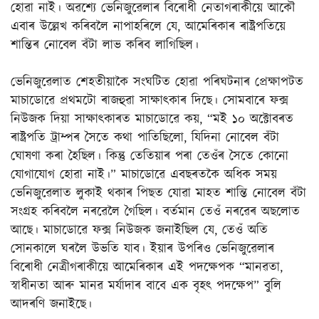
হোৱা নাই। অৱশ্যে ভেনিজুৱেলাৰ বিৰোধী নেতাগৰাকীয়ে আকৌ
এবাৰ উল্লেখ কৰিবলৈ নাপাহৰিলে যে, আমেৰিকাৰ ৰাষ্ট্ৰপতিয়ে
শান্তিৰ নোবেল বঁটা লাভ কৰিব লাগিছিল।
ভেনিজুৱেলাত শেহতীয়াকৈ সংঘটিত হোৱা পৰিঘটনাৰ প্ৰেক্ষাপটত
মাচাডোৱে প্ৰথমটো ৰাজহুৱা সাক্ষাৎকাৰ দিছে। সোমবাৰে ফক্স
নিউজক দিয়া সাক্ষাৎকাৰত মাচাডোৱে কয়, “মই ১০ অক্টোবৰত
ৰাষ্ট্ৰপতি ট্ৰাম্পৰ সৈতে কথা পাতিছিলো, যিদিনা নোবেল বঁটা
ঘোষণা কৰা হৈছিল। কিন্তু তেতিয়াৰ পৰা তেওঁৰ সৈতে কোনো
যোগাযোগ হোৱা নাই।” মাচাডোৱে এবছৰতকৈ অধিক সময়
ভেনিজুৱেলাত লুকাই থকাৰ পিছত যোৱা মাহত শান্তি নোবেল বঁটা
সংগ্ৰহ কৰিবলৈ নৰৱেলৈ গৈছিল। বৰ্তমান তেওঁ নৰৱেৰ অছলোত
আছে। মাচাডোৱে ফক্স নিউজক জনাইছিল যে, তেওঁ অতি
সোনকালে ঘৰলৈ উভতি যাব। ইয়াৰ উপৰিও ভেনিজুৱেলাৰ
বিৰোধী নেত্ৰীগৰাকীয়ে আমেৰিকাৰ এই পদক্ষেপক “মানৱতা,
স্বাধীনতা আৰু মানৱ মৰ্যাদাৰ বাবে এক বৃহৎ পদক্ষেপ” বুলি
আদৰণি জনাইছে।