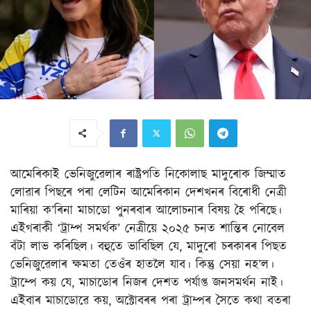
আমেৰিকাই ভেনিজুৱেলাৰ ৰাষ্ট্ৰপতি নিকোলাছ মাদুৰোক জিম্মাত
লোৱাৰ পিছৰে পৰা লেটিন আমেৰিকান দেশখনৰ বিৰোধী নেত্ৰী
মাৰিয়া ক’ৰিনা মাচাডো পুনৰবাৰ আলোচনাৰ বিষয় হৈ পৰিছে।
এইগৰাকী ‘ট্ৰাম্প সমৰ্থক’ নেত্ৰীয়ে ২০২৫ চনত শান্তিৰ নোবেল
বঁটা লাভ কৰিছিল। বহুতে ভাবিছিল যে, মাদুৰো চৰকাৰৰ পিছত
ভেনিজুৱেলাৰ ক্ষমতা তেওঁৰ হাতলৈ যাব। কিন্তু সেয়া নহ’ল।
ট্ৰাম্পে কয় যে, মাচাডোৰ নিজৰ দেশত পৰ্যাপ্ত জনসমৰ্থন নাই।
এইবাৰ মাচাডোৱে কয়, অক্টোবৰৰ পৰা ট্ৰাম্পৰ সৈতে কথা বতৰা