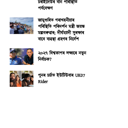
চৰাইদেউৰ বান পৰিস্থিতি
পৰ্যবেক্ষণ
জামুগুৰিত গৰাখহনীয়াৰ
পৰিস্থিতি পৰিদৰ্শন মন্ত্ৰী জয়ন্ত
মল্লবৰুৱাৰ; দীৰ্ঘম্যাদী সুৰক্ষাৰ
বাবে ব্যৱস্থা গ্ৰহণৰ নিৰ্দেশ
২০২৭ বিশ্বকাপৰ লক্ষ্যৰে নতুন
নিৰ্বাচক?
পুনৰ চৰ্চাত ইউটিউবাৰ UK07
Rider