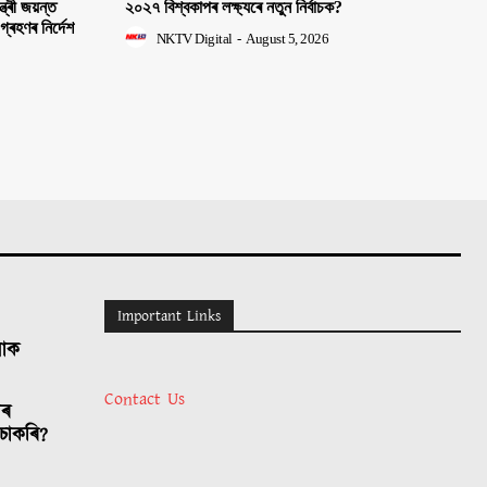
ত্ৰী জয়ন্ত
২০২৭ বিশ্বকাপৰ লক্ষ্যৰে নতুন নিৰ্বাচক?
 গ্ৰহণৰ নিৰ্দেশ
NKTV Digital
-
August 5, 2026
Important Links
লোক
Contact Us
াৰ
চাকৰি?