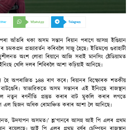
itter
WhatsApp
Telegram
ৰা আঁতৰি থকা অসম সন্তান ৰিয়ান পৰাগে আসন্ন ইণ্ডিয়ান
 চমকপ্ৰদ প্ৰত্যাৱৰ্তন কৰিবলৈ সাজু হৈছে৷ ইতিমধ্যে গুৱাহাটী
ুশীলনত অংশ লোৱা ৰিয়ানে আজি সবাই মানসিং ষ্টেডিয়ামত
নিংছ খেলি দলৰ শিবিৰলৈ আশা কঢ়িয়াই আনিছে৷
ুখীন হৈ অপৰাজিত ১৪৪ ৰাণ কৰে৷ ৰিয়ানৰ বিস্ফোৰক শতকীয়
উণ্ডেৰি৷ স্বাভাৱিকতে অসম সন্তানৰ এই ইনিংছে ৰাজস্থান
ৈ নতুন ৰণনীতি প্ৰস্তুত কৰাৰ বাট মুকলি কৰাৰ লগতে
পি এল ছিজন অধিক ৰোমাঞ্চিত কৰাৰ আশা লৈ আনিছে৷
স্থানত, উদযাপন অসমত৷’ শ্ল’গানৰে আসন্ন আই পি এলৰ প্ৰথম
্থান ৰয়েলছে৷ আই পি এলৰ প্ৰথম বৰ্ষৰ চেম্পিয়ন ৰাজস্থান