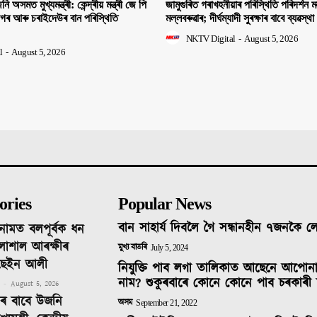
ি অসমত মুখ্যমন্ত্ৰী: কেন্দ্ৰীয় মন্ত্ৰী জে পি
জামুগুৰিত গৰাখহনীয়াৰ পৰিস্থিতি পৰিদৰ্শন মন্
াগৰ আৰু চৰাইদেউৰ বান পৰিস্থিতি
মল্লবৰুৱাৰ; দীৰ্ঘম্যাদী সুৰক্ষাৰ বাবে ব্যৱস্থা
NKTV Digital
-
August 5, 2026
l
-
August 5, 2026
ories
Popular News
বান সাহাৰ্য দিবলৈ গৈ সন্ধানহীন ৭জনকৈ 
নামত বলপূৰ্বক ধন
লাশাল আৰক্ষীৰ
মুখ্য বাতৰি
July 5, 2024
ছেইন আলী
নিযুক্তি পাব লগা তালিকাত আছেনে আপোন
নাম? শুকুৰবাৰে কোনে কোনে পাব চৰকাৰী 
-
August 5, 2026
িনৰ বাবে উজনি
অসম
September 21, 2022