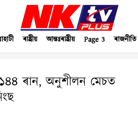
ৱাহাটী
ৰাষ্ট্ৰীয়
আন্তঃৰাষ্ট্ৰীয়
Page 3
ৰাজনীতি
৪৪ ৰান, অনুশীলন মেচত
িংছ