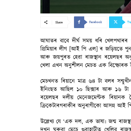
Facebook
Tw
Share
আঘাতৰ বাবে দীৰ্ঘ সময় ধৰি খেলপথাৰৰ প
প্ৰিমিয়াৰ লীগ [আই পি এল] ৰ জড়িয়তে পুনৰ
আৰু জয়পুৰত হেৱা ৰাজস্থান ৰয়েলছৰ অন
খেলা এখন অনুশীলন মেচত এক বিস্ফোৰক ই
মেচখনত ৰিয়ানে মাত্ৰ ৬৪ টা বলৰ সন্ম
ইনিংছত আছিল ১০ ছিক্সাৰ আৰু ১৬ টা বা
ৰয়েলছৰ দলীয় মেনেজমেণ্টক ৰিয়ানক ল
ক্ৰিকেটাৰগৰাকীৰ অনুৰাগীকো আসন্ন আই 
উল্লেখ্য যে ‘এক দল, এক ভাষা৷ জন্ম ৰাজ
দুখন ঘৰুৱা মেচে গুৱাহাটীত খেলিব ৰাজস