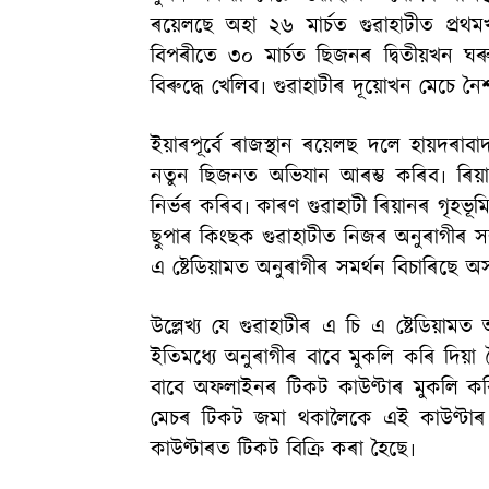
ৰয়েলছে অহা ২৬ মাৰ্চত গুৱাহাটীত প্ৰথ
বিপৰীতে ৩০ মাৰ্চত ছিজনৰ দ্বিতীয়খন ঘৰ
বিৰুদ্ধে খেলিব৷ গুৱাহাটীৰ দূয়োখন মেচে ন
ইয়াৰপূৰ্বে ৰাজস্থান ৰয়েলছ দলে হায়দৰাবা
নতুন ছিজনত অভিযান আৰম্ভ কৰিব৷ ৰিয়া
নিৰ্ভৰ কৰিব৷ কাৰণ গুৱাহাটী ৰিয়ানৰ গৃহভূ
ছুপাৰ কিংছক গুৱাহাটীত নিজৰ অনুৰাগীৰ সন্
এ ষ্টেডিয়ামত অনুৰাগীৰ সমৰ্থন বিচাৰিছে অস
উল্লেখ্য যে গুৱাহাটীৰ এ চি এ ষ্টেডিয়
ইতিমধ্যে অনুৰাগীৰ বাবে মুকলি কৰি দিয়া 
বাবে অফলাইনৰ টিকট কাউণ্টাৰ মুকলি কৰ
মেচৰ টিকট জমা থকালৈকে এই কাউণ্টাৰ দ
কাউণ্টাৰত টিকট বিক্ৰি কৰা হৈছে৷