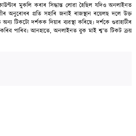
 কাউণ্টাৰ মুকলি কৰাৰ সিদ্ধান্ত লোৱা হৈছিল যদিও অনলাইনত
ৰাগীৰ অনুৰোধৰ প্ৰতি সহাৰি জনাই ৰাজস্থান ৰয়েলছ দলে উক্ত
 অন্য টিকটো দৰ্শকক দিয়াৰ ব্যৱস্থা কৰিছে৷ দৰ্শকে গুৱাহাটীৰ
কৰিব পাৰিব৷ আনহাতে, অনলাইনত বুক মাই শ্ব’ত টিকট ক্ৰয়