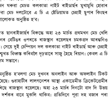
মখন ঘৰুৱা মেচত কলকাতা নাইট ৰাইডাৰ্ছৰ মুখামুখি হোৱাৰ
ুৱা মেচ দলটোৱে এ চি এ ষ্টেডিয়ামত চেন্নাই ছুপাৰ কিংছৰ
ৈশালোকত অনুষ্ঠিত হ’ব৷
দত ছানৰাইজাৰ্ছৰ বিৰুদ্ধে অহা ২৩ মাৰ্চত প্ৰথমখন মেচ খেলি
নৰ বেটিঙৰ ওপৰতে ৰাজস্থান ৰয়েলছৰ চমকপ্ৰদ আৰম্ভনিও
মি৷ সেয়ে দুই চেম্পিয়ন দল কলকাতা নাইট ৰাইডাৰ্ছ আৰু চেন্নাই
মুখত বিধ্বস্ত কৰিবলৈ দৃঢ়তাৰে সাজু হৈছে ৰিয়ান৷ কেবল এ চি
ম সন্তানে৷
ামত অনুষ্ঠিত হ’বলগা মেচ দুখনৰ অনলাইন আৰু অফলাইন টিকট
হৈছে৷ গুৱাহাটীৰ লালগনেশৰ আস্থা একাডেমীত ক্ৰিকেটপ্ৰেমীৰ
িছে ৰাজস্থান ৰয়েলছে৷ অহা ২৩ মাৰ্চৰ দিনটো বাদ দি উভয়
ৰ্শকৰ বাবে মুকলি থাকিব৷ প্ৰতিদিনে পূৱা দহ বজাৰ পৰা