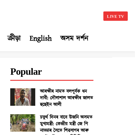
LIVE TV
ক্ৰীড়া
English
অসম দৰ্শন
Popular
আৰক্ষীৰ নামত বলপূৰ্বক ধন
দাবী: দৌলাশাল আৰক্ষীৰ জালত
হুছেইন আলী
চতুৰ্থ দিনৰ বাবে উজনি অসমত
মুখ্যমন্ত্ৰী: কেন্দ্ৰীয় মন্ত্ৰী জে পি
নাড্ডাৰ সৈতে শিৱসাগৰ আৰু