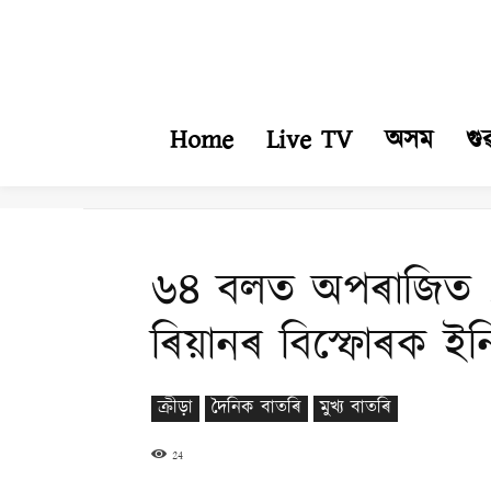
Home
Live TV
অসম
গু
৬৪ বলত অপৰাজিত ১
ৰিয়ানৰ বিস্ফোৰক ইন
ক্ৰীড়া
দৈনিক বাতৰি
মুখ্য বাতৰি
24