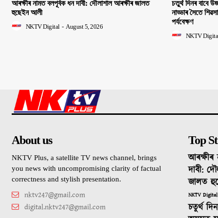
আৰক্ষীৰ নামত বলপূৰ্বক ধন দাবী: দৌলাশাল আৰক্ষীৰ জালত
চতুৰ্থ দিনৰ বাবে উজন
হুছেইন আলী
নাড্ডাৰ সৈতে শিৱস
পৰ্যবেক্ষণ
NKTV Digital
-
August 5, 2026
NKTV Digita
About us
Top St
আৰক্ষীৰ 
NKTV Plus, a satellite TV news channel, brings
দাবী: দৌ
you news with uncompromising clarity of factual
correctness and stylish presentation.
জালত হু
nktv247@gmail.com
NKTV Digital
চতুৰ্থ দ
digital.nktv247@gmail.com