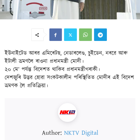
ইউনাইটেড আৰৱ এমিৰেটছ, নেডাৰলেণ্ড, চুইডেন, নৰৱে আৰু
ইটালী ভ্ৰমণলৈ ৰাওনা প্ৰধানমন্ত্ৰী মোদী।
২০ মে’ পৰ্যন্ত বিদেশত থাকিব প্ৰধানমন্ত্ৰীগৰাকী।
দেশজুৰি উদ্ভৱ হোৱা সংকটকালীন পৰিস্থিতিত মোদীৰ এই বিদেশ
ভ্ৰমণক লৈ প্ৰতিক্ৰিয়া।
Author:
NKTV Digital