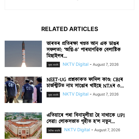
RELATED ARTICLES
ভাৰতৰ প্ৰতিৰক্ষা খণ্ডত আন এক ডাঙৰ
সফলতা: ‘অগ্নি-৪’ পাৰমাণৱিক বেলাষ্টিক
মিছাইলৰ...
NKTV Digital
-
August 7, 2026
মুখ্য বাতৰি
NEET-UG প্ৰশ্নকাকত ফাদিল কাণ্ড: CBIৰ
চাৰ্জশ্বীটত নাম সাঙোৰ খাইছে NTAৰ ৩...
NKTV Digital
-
August 7, 2026
মুখ্য বাতৰি
এতিয়াৰে পৰা বিনামূলীয়া হৈ নাথাকে UPI
সেৱা! লোকসভাত গৃহীত হ’ল নতুন...
NKTV Digital
-
August 7, 2026
দৈনিক বাতৰি