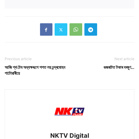
Previous article
Next article
আজি প্ৰ’টেম অধ্যক্ষৰূপে শপত লয় চন্দ্ৰমোহন
গুজৰাটত টকাৰ বৰষুণ…
পাটোৱাৰীয়ে
NKTV Digital