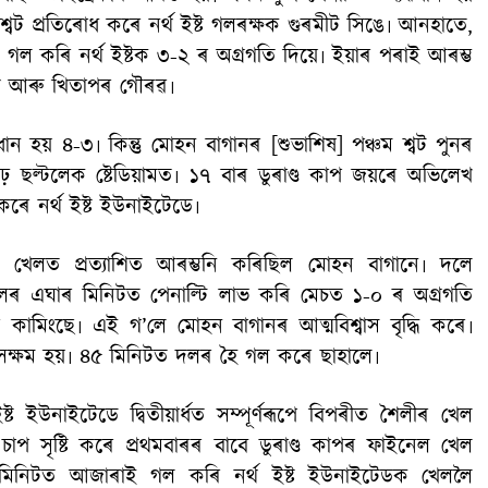
 শ্বট প্ৰতিৰোধ কৰে নৰ্থ ইষ্ট গলৰক্ষক গুৰমীট সিঙে৷ আনহাতে,
 গল কৰি নৰ্থ ইষ্টক ৩-২ ৰ অগ্ৰগতি দিয়ে৷ ইয়াৰ পৰাই আৰম্ভ
পথ আৰু খিতাপৰ গৌৰৱ৷
ান হয় ৪-৩৷ কিন্তু মোহন বাগানৰ [শুভাশিষ] পঞ্চম শ্বট পুনৰ
ে ছল্টলেক ষ্টেডিয়ামত৷ ১৭ বাৰ ডুৰাণ্ড কাপ জয়ৰে অভিলেখ
ৰে নৰ্থ ইষ্ট ইউনাইটেডে৷
খেলত প্ৰত্যাশিত আৰম্ভনি কৰিছিল মোহন বাগানে৷ দলে
লৰ এঘাৰ মিনিটত পেনাল্টি লাভ কৰি মেচত ১-০ ৰ অগ্ৰগতি
ামিংছে৷ এই গ’লে মোহন বাগানৰ আত্মবিশ্বাস বৃদ্ধি কৰে৷
 সক্ষম হয়৷ ৪৫ মিনিটত দলৰ হৈ গল কৰে ছাহালে৷
 ইষ্ট ইউনাইটেডে দ্বিতীয়াৰ্ধত সম্পূৰ্ণৰূপে বিপৰীত শৈলীৰ খেল
াপ সৃষ্টি কৰে প্ৰথমবাৰৰ বাবে ডুৰাণ্ড কাপৰ ফাইনেল খেল
িনিটত আজাৰাই গল কৰি নৰ্থ ইষ্ট ইউনাইটেডক খেললৈ