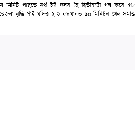
তিনি মিনিট পাছতে নৰ্থ ইষ্ট দলৰ হৈ দ্বিতীয়টো গল কৰে ৫৮
তেজনা বৃদ্ধি পাই যদিও ২-২ ব্যৱধানত ৯০ মিনিটৰ খেল সমাপ্ত