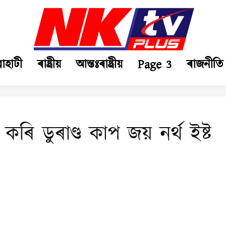
ৱাহাটী
ৰাষ্ট্ৰীয়
আন্তঃৰাষ্ট্ৰীয়
Page 3
ৰাজনীতি
কৰি ডুৰাণ্ড কাপ জয় নৰ্থ ইষ্ট