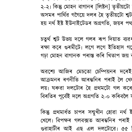
২-২৷ কিন্তু মোহন বাগানৰ [লিষ্টন] তৃতীয়টো
অসমৰ পাৰ্থিৱ গগৈয়ে দলৰ হৈ তৃতীয়টো শ্বট
হয় নৰ্থ ইষ্ট ইউনাইটেডৰ অগ্ৰগতি, জয়ৰ 
চতুৰ্থ শ্বট উভয় দলে গলৰ ৰূপ দিয়াত ব্যৱধ
ৰক্ষা কৰে গুৰমীটে৷ লগে লগে ইতিহাস গঢ়
গঢ়া মোহন বাগানক পৰাস্ত কৰি খিতাপ জয় ক
অৱশ্যে আজিৰ মেচতো চেম্পিয়নৰ দৰেই 
আক্ৰমনৰ ৰণনীতি আৰম্ভনিৰ পৰাই লৈ খে
লয়৷ ঘৰুৱা দলটোৰ হৈ প্ৰথমটো গল কৰে ক
বিৰতিৰ পূৰ্বেই দলে অগ্ৰগতি ২-০ কৰিবলৈ
কিন্তু প্ৰথমাৰ্ধত চাপৰ সন্মুখীন হোৱা নৰ্থ
খেলে৷ বিপক্ষৰ গলবক্সত আৰম্ভনিৰ পৰাই চ
গুৱাহাটীৰ আই এছ এল দলটোৱে৷ ৫৫ ম