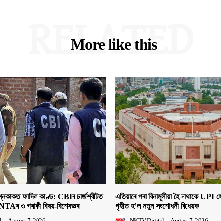
RELATED
More like this
াকত ফাদিল কাণ্ড: CBIৰ চাৰ্জশ্বীটত
এতিয়াৰে পৰা বিনামূলীয়া হৈ নাথাকে UPI
NTAৰ ৩ গৰাকী বিষয়-বিশেষজ্ঞৰ
গৃহীত হ’ল নতুন সংশোধনী বিধেয়ক
l
-
August 7, 2026
NKTV Digital
-
August 7, 2026