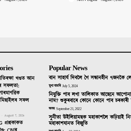
ories
Popular News
বান সাহাৰ্য দিবলৈ গৈ সন্ধানহীন ৭জনকৈ 
ৰতিৰক্ষা খণ্ডত আন
ৰ সফলতা:
মুখ্য বাতৰি
July 5, 2024
 পাৰমাণৱিক
নিযুক্তি পাব লগা তালিকাত আছেনে আপোন
ক মিছাইলৰ সফল
নাম? শুকুৰবাৰে কোনে কোনে পাব চৰকাৰী 
অসম
September 21, 2022
-
August 7, 2026
সুনীতা উইলিয়ামছক মহাকাশলৈ কঢ়িয়াই নি
 প্ৰশ্নকাকত
মহাকাশযানত বিজুতি
ণ্ড: CBIৰ