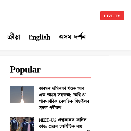
LIVE TV
ক্ৰীড়া
English
অসম দৰ্শন
Popular
ভাৰতৰ প্ৰতিৰক্ষা খণ্ডত আন
এক ডাঙৰ সফলতা: ‘অগ্নি-৪’
পাৰমাণৱিক বেলাষ্টিক মিছাইলৰ
সফল পৰীক্ষণ
NEET-UG প্ৰশ্নকাকত ফাদিল
কাণ্ড: CBIৰ চাৰ্জশ্বীটত নাম