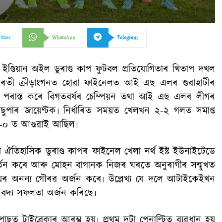
itter
WhatsApp
Telegram
 ইণ্ডিয়ান অইল ডুৰাণ্ড কাপ ফুটবল প্ৰতিযোগিতাৰ খিতাপ দখল
াৰতী ক্ৰীড়াংগনত হোৱা ফাইনেলত আই এছ এলৰ গুৱাহাটীৰ
ত পৰাস্ত কৰে বিগতবৰ্ষৰ চেম্পিয়ন তথা আই এছ এলৰ লীগৰ
ছুপাৰ জায়েণ্টক৷ নিৰ্ধাৰিত সময়ত খেলখন ২-২ গলত সমাপ্ত
 ২-০ ত আগুৱাই আছিল৷
ূপে ঐতিহাসিক ডুৰাণ্ড কাপৰ ফাইনেল খেলা নৰ্থ ইষ্ট ইউনাইটেডে
ত্যাৱৰ্তন কৰে আৰু মোহন বাগানক নিজৰ ঘৰতে অনুৰাগীৰ সন্মুখত
 জয়ৰ অনন্য গৌৰৱ অৰ্জন কৰে৷ উল্লেখ্য যে দলে আটাইকেইখন
দ্য সফলতা অৰ্জন কৰিছে৷
ত টাইব্ৰেকাৰ আৰম্ভ হয়৷ প্ৰথম দুটা পেনাল্টিত ব্যৱধান হয়