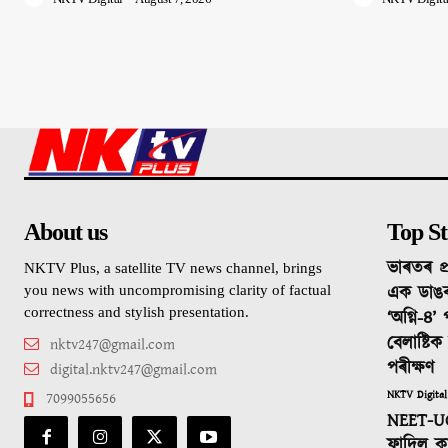
About us
Top St
ভাৰতৰ প্
NKTV Plus, a satellite TV news channel, brings
এক ডাঙ
you news with uncompromising clarity of factual
correctness and stylish presentation.
‘অগ্নি-৪’
বেলাষ্টি
nktv247@gmail.com
পৰীক্ষণ
digital.nktv247@gmail.com
NKTV Digital
7099055656
NEET-UG
ফাদিল কা