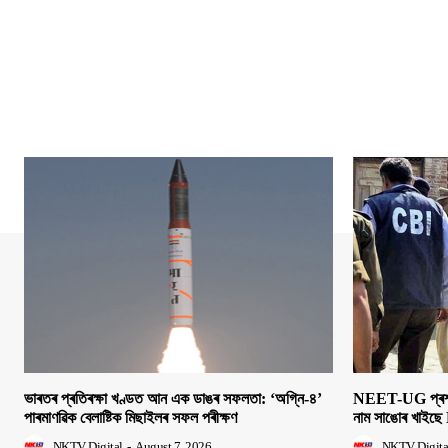
ভাৰতৰ প্ৰতিৰক্ষা খণ্ডত আন এক ডাঙৰ সফলতা: ‘অগ্নি-৪’
NEET-UG প্ৰশ্নক
পাৰমাণৱিক বেলাষ্টিক মিছাইলৰ সফল পৰীক্ষণ
নাম সাঙোৰ খাইছে 
NKTV Digital
-
August 7, 2026
NKTV Digita