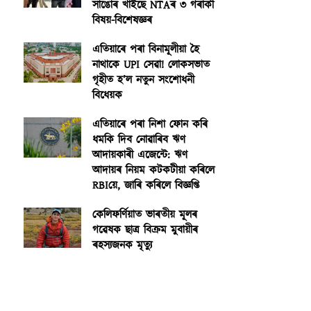
সাঙোৰ খাইছে NTAৰ ৩ গৰাকী
বিষয়-বিশেষজ্ঞৰ
এতিয়াৰে পৰা বিনামূলীয়া হৈ
নাথাকে UPI সেৱা! লোকসভাত
গৃহীত হ’ল নতুন সংশোধনী
বিধেয়ক
এতিয়াৰে পৰা নিশা ফোন কৰি
ধমকি দিব নোৱাৰিব ঋণ
আদায়কাৰী এজেন্টে: ঋণ
আদায়ৰ নিয়ম কটকটীয়া কৰিলে
RBIয়ে, জাৰি কৰিলে বিজ্ঞপ্তি
কেলিফৰ্ণিয়াত ভাৰতীয় মূলৰ
গৱেষক ছাত্ৰ বিক্ৰম মুবায়ীৰ
ৰহস্যজনক মৃত্যু