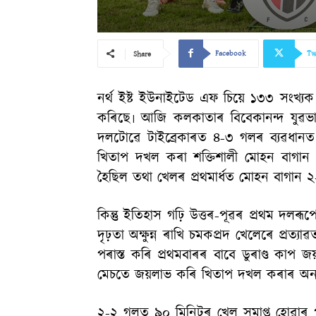
Facebook
Tw
Share
নৰ্থ ইষ্ট ইউনাইটেড এফ চিয়ে ১৩৩ সংখ্যক
কৰিছে৷ আজি কলকাতাৰ বিবেকানন্দ যুৱভ
দলটোৱে টাইব্ৰেকাৰত ৪-৩ গলৰ ব্যৱধান
খিতাপ দখল কৰা শক্তিশালী মোহন বাগান 
হৈছিল তথা খেলৰ প্ৰথমাৰ্ধত মোহন বাগান
কিন্তু ইতিহাস গঢ়ি উত্তৰ-পূৱৰ প্ৰথম দলৰ
দৃঢ়তা অক্ষুন্ন ৰাখি চমকপ্ৰদ খেলেৰে প্ৰ
পৰাস্ত কৰি প্ৰথমবাৰৰ বাবে ডুৰাণ্ড কাপ
মেচতে জয়লাভ কৰি খিতাপ দখল কৰাৰ অনব
২-২ গলত ৯০ মিনিটৰ খেল সমাপ্ত হোৱাৰ পাছ