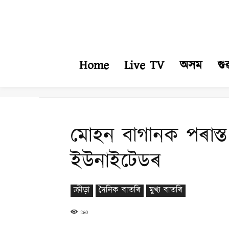
Home
Live TV
অসম
গু
মোহন বাগানক পৰাস্ত 
ইউনাইটেডৰ
ক্ৰীড়া
দৈনিক বাতৰি
মুখ্য বাতৰি
260