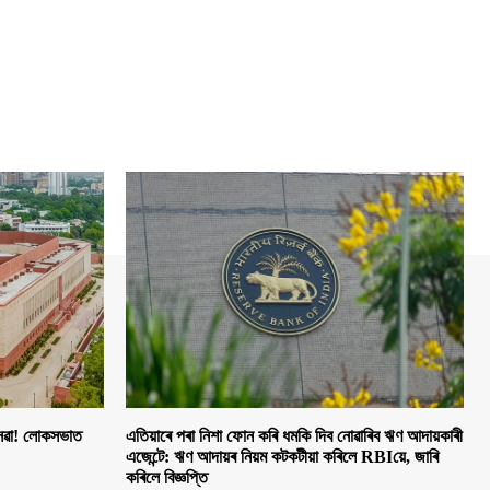
 সেৱা! লোকসভাত
এতিয়াৰে পৰা নিশা ফোন কৰি ধমকি দিব নোৱাৰিব ঋণ আদায়কাৰী
এজেন্টে: ঋণ আদায়ৰ নিয়ম কটকটীয়া কৰিলে RBIয়ে, জাৰি
কৰিলে বিজ্ঞপ্তি