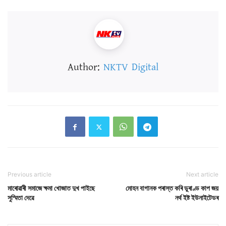
Author:
NKTV Digital
Previous article
Next article
মাৰোৱাৰী সমাজে ক্ষমা খোজাত দুখ পাইছে
মোহন বাগানক পৰাস্ত কৰি ডুৰাণ্ড কাপ জয়
সুস্মিতা দেৱে
নৰ্থ ইষ্ট ইউনাইটেডৰ