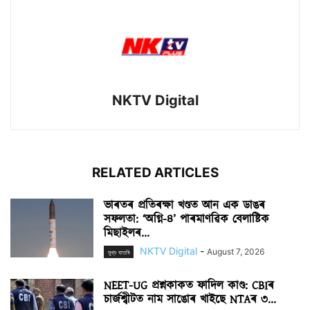
NKTV Digital
RELATED ARTICLES
ভাৰতৰ প্ৰতিৰক্ষা খণ্ডত আন এক ডাঙৰ
সফলতা: ‘অগ্নি-৪’ পাৰমাণৱিক বেলাষ্টিক
মিছাইলৰ...
NKTV Digital
-
August 7, 2026
মুখ্য বাতৰি
NEET-UG প্ৰশ্নকাকত ফাদিল কাণ্ড: CBIৰ
চাৰ্জশ্বীটত নাম সাঙোৰ খাইছে NTAৰ ৩...