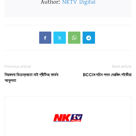
Author:
NKTV Digital
Previous article
Next article
নিয়ৰসনা ডিচেম্বৰতো নাই গ্ৰীটিংছ কাৰ্ডৰ
BCCIৰ সচিব পদত দেৱজিৎ শইকীয়া
আকুলতা