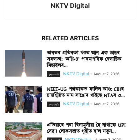
NKTV Digital
RELATED ARTICLES
ভাৰতৰ প্ৰতিৰক্ষা খণ্ডত আন এক ডাঙৰ
সফলতা: ‘অগ্নি-৪’ পাৰমাণৱিক বেলাষ্টিক
মিছাইলৰ...
NKTV Digital
-
August 7, 2026
মুখ্য বাতৰি
NEET-UG প্ৰশ্নকাকত ফাদিল কাণ্ড: CBIৰ
চাৰ্জশ্বীটত নাম সাঙোৰ খাইছে NTAৰ ৩...
NKTV Digital
-
August 7, 2026
মুখ্য বাতৰি
এতিয়াৰে পৰা বিনামূলীয়া হৈ নাথাকে UPI
সেৱা! লোকসভাত গৃহীত হ’ল নতুন...
NKTV Digital
-
August 7, 2026