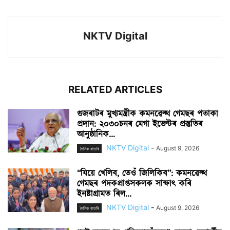
NKTV Digital
RELATED ARTICLES
গুজৰাটৰ মুখ্যমন্ত্ৰীক কমনৱেল্থ গেমছৰ পতাকা
প্ৰদান: ২০৩০চনৰ মেগা ইভেণ্টৰ প্ৰস্তুতিৰ
আনুষ্ঠানিক...
NKTV Digital
-
August 9, 2026
দৈনিক বাতৰি
“যিয়ে খেলিব, তেওঁ জিলিকিব”: কমনৱেল্থ
গেমছৰ পদকপ্ৰাপ্তসকলক সাক্ষাৎ কৰি
ইনষ্টাগ্ৰামত ৰিল...
NKTV Digital
-
August 9, 2026
দৈনিক বাতৰি