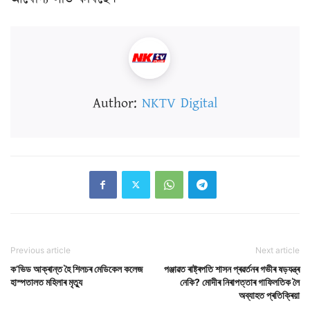
Author:
NKTV Digital
Previous article
Next article
ক’ভিড আক্ৰান্ত হৈ শিলচৰ মেডিকেল কলেজ
পঞ্জাৱত ৰাষ্ট্ৰপতি শাসন প্ৰৱৰ্তনৰ গভীৰ ষড়যন্ত্ৰ
হাস্পতালত মহিলাৰ মৃত্যু
নেকি? মোদীৰ নিৰাপত্তাৰ গাফিলতিক লৈ
অব্যাহত প্ৰতিক্ৰিয়া