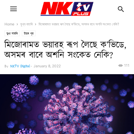
Home
মুখ্য বাতৰি
মিজোৰামত ভয়াৱহ ৰূপ লৈছে ক’ভিডে, অসমৰ বাবে অশনি সংকেত নেকি?
মুখ্য বাতৰি
উত্তৰ পূৱ
মিজোৰামত ভয়াৱহ ৰূপ লৈছে ক’ভিডে,
অসমৰ বাবে অশনি সংকেত নেকি?
111
By
NKTV Digital
-
January 8, 2022