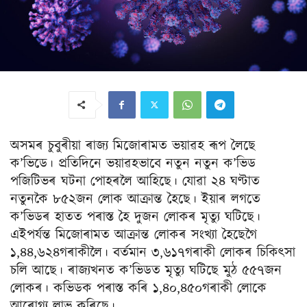
অসমৰ চুবুৰীয়া ৰাজ্য মিজোৰামত ভয়াৱহ ৰূপ লৈছে
ক’ভিডে। প্ৰতিদিনে ভয়াৱহভাবে নতুন নতুন ক’ভিড
পজিটিভৰ ঘটনা পোহৰলৈ আহিছে। যোৱা ২৪ ঘণ্টাত
নতুনকৈ ৮৫২জন লোক আক্ৰান্ত হৈছে। ইয়াৰ লগতে
ক’ভিডৰ হাতত পৰাস্ত হৈ দুজন লোকৰ মৃত্যু ঘটিছে।
এইপৰ্যন্ত মিজোৰামত আক্ৰান্ত লোকৰ সংখ্যা হৈছেগৈ
১,৪৪,৬২৪গৰাকীলৈ। বৰ্তমান ৩,৬১৭গৰাকী লোকৰ চিকিত্সা
চলি আছে। ৰাজ্যখনত ক’ভিডত মৃত্যু ঘটিছে মুঠ ৫৫৭জন
লোকৰ। কভিডক পৰাস্ত কৰি ১,৪০,৪৫০গৰাকী লোকে
আৰোগ্য লাভ কৰিছে।