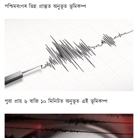
পশ্চিমবংগৰ ভিন্ন প্ৰান্তত অনুভূত ভূমিকম্প
পুৱা প্ৰায় ৬ বাজি ১০ মিনিটত অনুভূত এই ভূমিকম্প