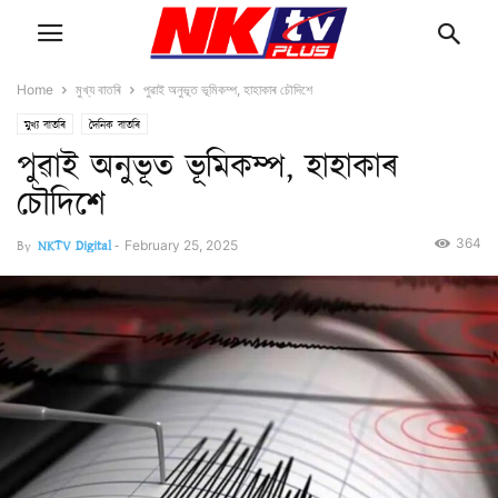
Home
মুখ্য বাতৰি
পুৱাই অনুভূত ভূমিকম্প, হাহাকাৰ চৌদিশে
মুখ্য বাতৰি
দৈনিক বাতৰি
পুৱাই অনুভূত ভূমিকম্প, হাহাকাৰ
চৌদিশে
364
By
NKTV Digital
-
February 25, 2025