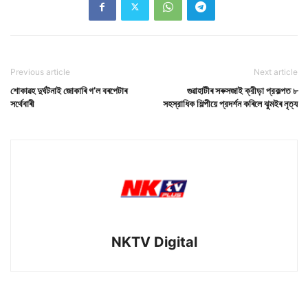
Previous article
Next article
শোকাৱহ দুৰ্ঘটনাই জোকাৰি গ’ল বৰপেটাৰ
গুৱাহাটীৰ সৰুসজাই ক্রীড়া প্রকল্পত ৮
সৰ্থেবাৰী
সহস্রাধিক শিল্পীয়ে প্রদর্শন কৰিলে ঝুমইৰ নৃত্য
NKTV Digital