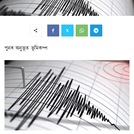
পুনৰ অনুভূত ভূমিকম্প