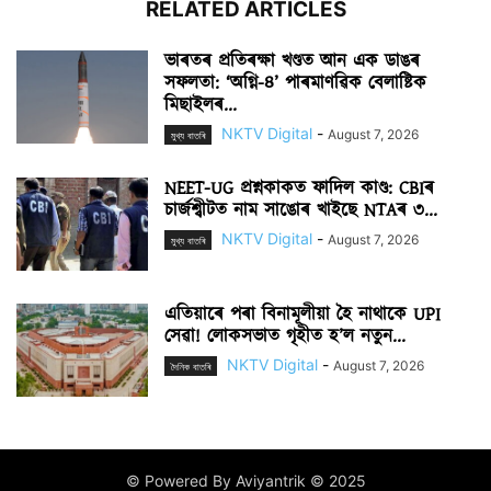
RELATED ARTICLES
ভাৰতৰ প্ৰতিৰক্ষা খণ্ডত আন এক ডাঙৰ
সফলতা: ‘অগ্নি-৪’ পাৰমাণৱিক বেলাষ্টিক
মিছাইলৰ...
NKTV Digital
-
August 7, 2026
মুখ্য বাতৰি
NEET-UG প্ৰশ্নকাকত ফাদিল কাণ্ড: CBIৰ
চাৰ্জশ্বীটত নাম সাঙোৰ খাইছে NTAৰ ৩...
NKTV Digital
-
August 7, 2026
মুখ্য বাতৰি
এতিয়াৰে পৰা বিনামূলীয়া হৈ নাথাকে UPI
সেৱা! লোকসভাত গৃহীত হ’ল নতুন...
NKTV Digital
-
August 7, 2026
দৈনিক বাতৰি
© Powered By Aviyantrik © 2025