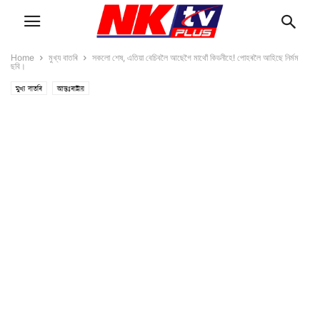
Home
মুখ্য বাতৰি
সকলো শেষ, এতিয়া বেচিবলৈ আছেগৈ মাথোঁ কিডনীহে! পোহৰলৈ আহিছে নিৰ্মম
ছবি।
মুখ্য বাতৰি
আন্তঃৰাষ্ট্ৰীয়