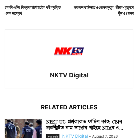
চাকৰি এৰিব বিশ্বৰ আটাইতকৈ ধনী ব্যক্তি
ভয়ংকৰ দুৰ্ঘটনাত ৫৩জনৰ মৃত্যু, জীৱন-মৃত্যুৰে
এলন মাস্কে!
যুঁজ ৫৪জনৰ
NKTV Digital
RELATED ARTICLES
NEET-UG প্ৰশ্নকাকত ফাদিল কাণ্ড: CBIৰ
চাৰ্জশ্বীটত নাম সাঙোৰ খাইছে NTAৰ ৩...
NKTV Digital
-
August 7, 2026
মুখ্য বাতৰি