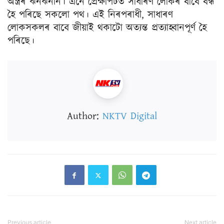
অস্ত্ৰৰ ঝনঝননি। এনে প্ৰেক্ষাপটত সাধাৰণ লোকৰ বাবে বন্ধ
হৈ পৰিছে সকলো পথ। এই নিৰপৰাধী, সাধাৰণ
লোকসকলৰ বাবে জীয়াই থকাটো অত্যন্ত প্ৰত্যাহ্বানপূৰ্ণ হৈ
পৰিছে।
Author:
NKTV Digital
Previous article
Next article