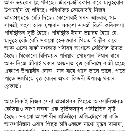
আৰু ভয়ংকৰ হৈ পৰিছে। জীৱন-জীৱিকাৰ বাবে মানুহবোৰ
উপায়হীন হৈ পৰিছে। পৰিণতিত কোনোবাই নিজৰ
আবাসগৃহকে বেচি দিছে। কোনোবাই ঘৰৰ আচবাব, সা-
সামগ্ৰী, গহণা আৰু মূল্যবান সকলো সামগ্ৰী বিক্ৰী কৰিবলগা
পৰিস্থিতিৰ সৃষ্টি হৈছে। পৰিস্থিতি ইমান ভয়াৱহ হৈছে যে,
মানুহে বেচি বেচি সকলো হেৰুওৱাৰ পিছত বিক্ৰীৰ বাবে
আৰু একো বাকী নথকাত শৰীৰৰ অংগকে বেচিবলৈ উদ্যত
হৈছে। যিকোনো বিনিময়ত পৰিয়াল পোহপাল দিয়াৰ বাবে
আৰু নিজে জীয়াই থকাৰ তাড়নাত বৃক্ক বেচিবলৈ ৰাজী হৈছে
একাংশ উপায়হীন লোক। যাৰ বাবে গছৰ ডালে ডালে, পাতে
পাতে ওলমিছে বৃক্ক বেচাৰ অথবা কিডনী উপলব্ধ থকাৰ
প্লেকাৰ্ড।
আমেৰিকাই নিজৰ সেনা প্ৰত্যাহাৰৰ পিছতে আফগানিস্তানত
কেতিয়াও আশা নকৰা এক দুৰ্ভিক্ষসদৃশ পৰিস্থিতিৰ সৃষ্টি
হৈছে। সকলো আগশাৰীৰ প্ৰতিষ্ঠানে তালি-টোপোলা বান্ধি
আফগানিস্তান এৰাৰ পিছত চাৰিওফালে মাথোঁ যুদ্ধৰ দামামা,