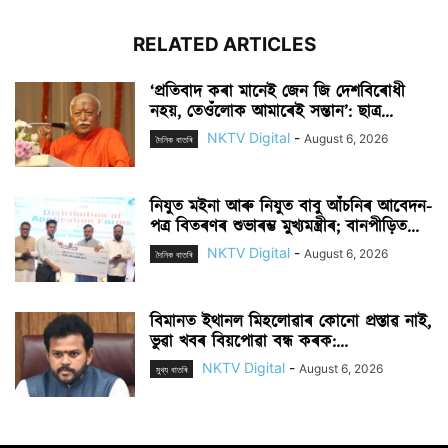
RELATED ARTICLES
‘প্ৰতিবাদ কৰা মানেই জেন জি দেশবিৰোধী
নহয়, তেওঁলোক আমাৰেই সন্তান’: ছাত্ৰ...
NKTV Digital
-
August 6, 2026
দৈনিক বাতৰি
নিযুত মইনা আৰু নিযুত বাবু আঁচনিৰ আবেদন-
পত্ৰ বিতৰণৰ শুভাৰম্ভ মুখ্যমন্ত্ৰীৰ; বানপীড়িত...
NKTV Digital
-
August 6, 2026
দৈনিক বাতৰি
বিমানত ইথানল মিহলোৱাৰ কোনো প্ৰস্তাৱ নাই,
ভুৱা খবৰ বিয়পোৱা বন্ধ কৰক:...
NKTV Digital
-
August 6, 2026
মুখ্য বাতৰি