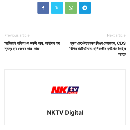
Previous article
Next article
আজিয়েই কৰি লওক জৰুৰী কাম, কাইলৈৰ পৰা
গ্ৰুপ কেপ্টেইন বৰুণ সিঙৰ দেহাৱসান, CDS
স্তব্ধ হ’ব বেংকৰ কাম-কাজ
বিপিন ৰাৱটৰ সৈতে হেলিকপ্টাৰ দুৰ্ঘটনাত হৈছিল
আহত
NKTV Digital