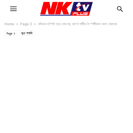
Home
Page 3
কভিডৰ হটস্পট নহয় মোৰ ঘৰ, কৰ’ণা পাৰ্টীক লৈ স্পষ্টীকৰণ কৰণ জোহৰৰ
Page 3
মুখ্য বাতৰি