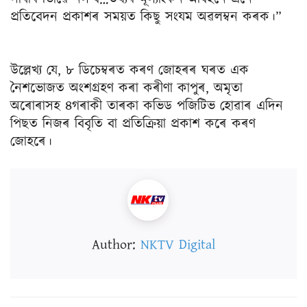
প্ৰতিবেদন প্ৰকাশৰ সময়ত কিছু সংযম অৱলম্বন কৰক।”
উল্লেখ্য যে, ৮ ডিচেম্বৰত কৰণ জোহৰৰ ঘৰত এক
নৈশভোজত অংশগ্ৰহণ কৰা কৰীণা কাপুৰ, অমৃতা
অৰোৰাসহ ৪গৰাকী তাৰকা কভিড পজিটিভ হোৱাৰ এদিন
পিছত নিজৰ বিবৃতি বা প্ৰতিক্ৰিয়া প্ৰকাশ কৰে কৰণ
জোহৰে।
Author:
NKTV Digital