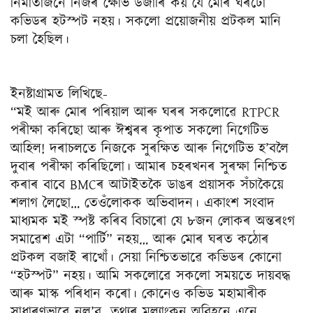
নিৰ্মাতাজনে নিজৰ ক্ষোভ উজাৰি কয় যে মোৰ ঘৰটো
কভিডৰ হটস্পট নহয়। সকলো প্ৰয়োজনীয় প্ৰটকল মানি
চলা হৈছিল।
ইনষ্টাগ্ৰামত লিখিছে-
“মই আৰু মোৰ পৰিয়াল আৰু ঘৰৰ সকলোৱে RTPCR
পৰীক্ষা কৰিছো আৰু ঈশ্বৰৰ কৃপাত সকলো নিগেটিভ
আহিল! দৰাচলতে নিজকে সুৰক্ষিত আৰু নিগেটিভ হ’বলৈ
দুবাৰ পৰীক্ষা কৰিছিলো। আমাৰ চহৰখনৰ সুৰক্ষা নিশ্চিত
কৰাৰ বাবে BMCৰ আটাইতকৈ ডাঙৰ প্ৰয়াসক সঁচাকৈয়ে
শলাগ লৈছো… তেওঁলোকক অভিবাদন। একাংশ সংবাদ
মাধ্যমক মই স্পষ্ট কৰিব বিচাৰো যে ৮জন লোকৰ অন্তৰংগ
সমাৱেশ এটা “পাৰ্টি” নহয়… আৰু মোৰ ঘৰত কঠোৰ
প্ৰটকল বজাই ৰাখোঁ। সেয়া নিশ্চিতভাৱে কভিডৰ কোনো
“হটস্পট” নহয়। আমি সকলোৱে সকলো সময়তে দায়বদ্ধ
আৰু মাস্ক পৰিধান কৰো। কোনেও কভিড মহামাৰীক
সাধাৰণভাৱে নল’ব…তথ্যৰ মূল্যাংকন অবিহনে এনে