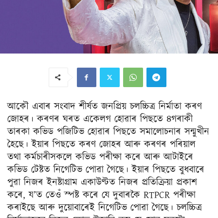
আকৌ এবাৰ সংবাদ শীৰ্ষত জনপ্ৰিয় চলচ্চিত্ৰ নিৰ্মাতা কৰণ
জোহৰ। কৰণৰ ঘৰত একেলগ হোৱাৰ পিছতে ৪গৰাকী
তাৰকা কভিড পজিটিভ হোৱাৰ পিছতে সমালোচনাৰ সন্মুখীন
হৈছে। ইয়াৰ পিছতে কৰণ জোহৰ আৰু কৰণৰ পৰিয়াল
তথা কৰ্মচাৰীসকলে কভিড পৰীক্ষা কৰে আৰু আটাইৰে
কভিড টেষ্টত নিগেটিভ পোৱা গৈছে। ইয়াৰ পিছতে বুধবাৰে
পুৱা নিজৰ ইনষ্টাগ্ৰাম একাউণ্টত নিজৰ প্ৰতিক্ৰিয়া প্ৰকাশ
কৰে, য’ত তেওঁ স্পষ্ট কৰে যে দুবাৰকৈ RTPCR পৰীক্ষা
কৰাইছে আৰু দুয়োবাৰেই নিগেটিভ পোৱা গৈছে। চলচ্চিত্ৰ