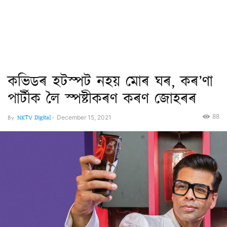
কভিডৰ হটস্পট নহয় মোৰ ঘৰ, কৰ’ণা
পাৰ্টীক লৈ স্পষ্টীকৰণ কৰণ জোহৰৰ
88
By
NKTV Digital
-
December 15, 2021