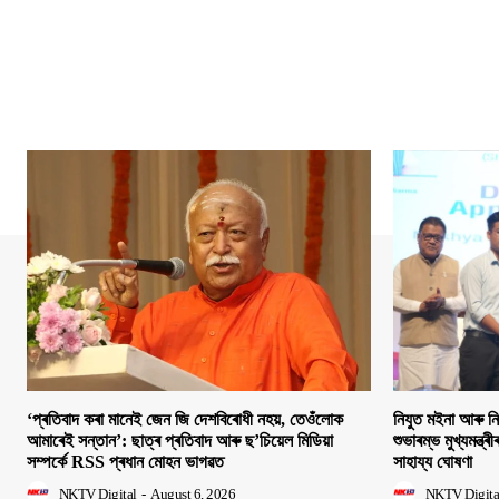
‘প্ৰতিবাদ কৰা মানেই জেন জি দেশবিৰোধী নহয়, তেওঁলোক
নিযুত মইনা আৰু ন
আমাৰেই সন্তান’: ছাত্ৰ প্ৰতিবাদ আৰু ছ’চিয়েল মিডিয়া
শুভাৰম্ভ মুখ্যমন্ত্ৰ
সম্পৰ্কে RSS প্ৰধান মোহন ভাগৱত
সাহায্য ঘোষণা
NKTV Digital
-
August 6, 2026
NKTV Digita