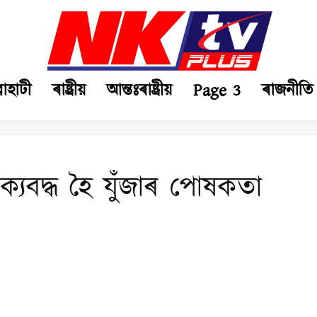
ৱাহাটী
ৰাষ্ট্ৰীয়
আন্তঃৰাষ্ট্ৰীয়
Page 3
ৰাজনীতি
 ঐক্যবদ্ধ হৈ যুঁজাৰ পোষকতা