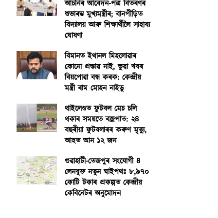
আঁচনিৰ আবেদন-পত্ৰ বিতৰণৰ
শুভাৰম্ভ মুখ্যমন্ত্ৰীৰ; বানপীড়িত
বিদ্যালয় আৰু শিক্ষাৰ্থীলৈ সাহায্য
ঘোষণা
বিমানত ইথানল মিহলোৱাৰ
কোনো প্ৰস্তাৱ নাই, ভুৱা খবৰ
বিয়পোৱা বন্ধ কৰক: কেন্দ্ৰীয়
মন্ত্ৰী ৰাম মোহন নাইডু
থাইলেণ্ডত ফুটবল মেচ চলি
থকাৰ সময়তে বজ্ৰপাত: ২৪
বছৰীয়া ফুটবলাৰৰ কৰুণ মৃত্যু,
আহত আন ১২ জন
গুৱাহাটী-তেজপুৰ সংযোগী ৪
লেনযুক্ত নতুন ঘাইপথঃ ৮,৯৭০
কোটি টকাৰ প্ৰকল্পত কেন্দ্ৰীয়
কেবিনেটৰ অনুমোদন