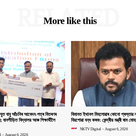
RELATED
More like this
িযুত বাবু আঁচনিৰ আবেদন-পত্ৰ বিতৰণৰ
বিমানত ইথানল মিহলোৱাৰ কোনো প্ৰস্তাৱ ন
ীৰ; বানপীড়িত বিদ্যালয় আৰু শিক্ষাৰ্থীলৈ
বিয়পোৱা বন্ধ কৰক: কেন্দ্ৰীয় মন্ত্ৰী ৰাম মো
NKTV Digital
-
August 6, 2026
l
-
August 6, 2026