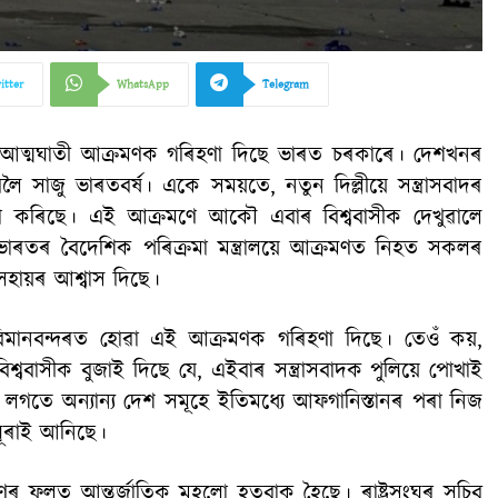
itter
WhatsApp
Telegram
িত আত্মঘাতী আক্ৰমণক গৰিহণা দিছে ভাৰত চৰকাৰে। দেশখনৰ
 সাজু ভাৰতবৰ্ষ। একে সময়তে, নতুন দিল্লীয়ে সন্ত্ৰাসবাদৰ
ষকতা কৰিছে। এই আক্ৰমণে আকৌ এবাৰ বিশ্ববাসীক দেখুৱালে
 ভাৰতৰ বৈদেশিক পৰিক্ৰমা মন্ত্ৰালয়ে আক্ৰমণত নিহত সকলৰ
হায়ৰ আশ্বাস দিছে।
ুল বিমানবন্দৰত হোৱা এই আক্ৰমণক গৰিহণা দিছে। তেওঁ কয়,
িশ্ববাসীক বুজাই দিছে যে, এইবাৰ সন্ত্ৰাসবাদক পুলিয়ে পোখাই
তে অন্যান্য দেশ সমূহে ইতিমধ্যে আফগানিস্তানৰ পৰা নিজ
ঘূৰাই আনিছে।
ণৰ ফলত আন্তৰ্জাতিক মহলো হতবাক হৈছে। ৰাষ্ট্ৰসংঘৰ সচিব