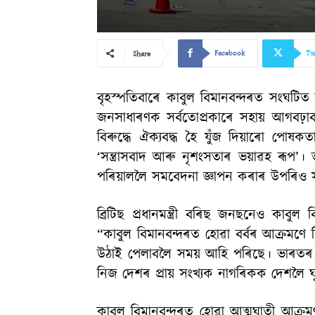
Facebook
Tw
Share
বৃহস্পতিবাৰে কাবুল বিমানবন্দৰত সংঘট
জনসাধাৰণক সৰ্বতোপ্ৰকাৰে সহায় আগবঢ়াবলৈ
বিৰুদ্ধে ঐক্যবদ্ধ হৈ যুঁজ দিয়াৰো পো
‘সন্ত্ৰাসবাদ আৰু নৃশংসতাৰ ভয়াৱহ ৰূপ’।
পৰিয়াললৈ সমবেদনা জ্ঞাপন কৰাৰ উপৰিও স
ব্ৰিটিছ প্ৰধানমন্ত্ৰী বৰিছ জনছনেও কাব
“কাবুল বিমানবন্দৰত হোৱা বৰ্বৰ আক্ৰমণে ব
উঠাই পেলাবলৈ সময় আহি পৰিছে। ভাৰতৰ লগ
নিজ দেশৰ প্ৰায় সংখ্যক নাগৰিকক দেশলৈ 
কাবুল বিমানবন্দৰত হোৱা আত্মঘাতী আক্ৰম