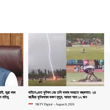
াই, ভুৱা খবৰ
থাইলেণ্ডত ফুটবল মেচ চলি থকাৰ সময়তে বজ্ৰপাত: ২৪
হন নাইডু
বছৰীয়া ফুটবলাৰৰ কৰুণ মৃত্যু, আহত আন ১২ জন
NKTV Digital
-
August 6, 2026