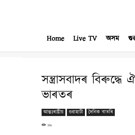
Home
Live TV
অসম
গু
সন্ত্ৰাসবাদৰ বিৰুদ্ধে
ভাৰতৰ
আন্তঃৰাষ্ট্ৰীয়
গুৱাহাটী
দৈনিক বাতৰি
306