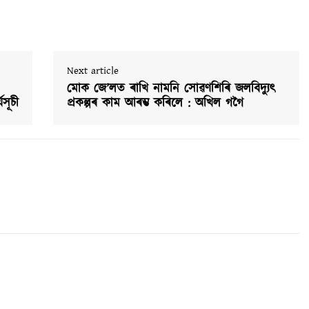
Next article
মোক জে’লত ৰাখি নামনি সোৱণশিৰি জলবিদ্যুৎ
সূচী
প্ৰকল্পৰ কাম আৰম্ভ কৰিলে : অখিল গগৈ