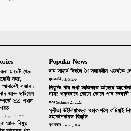
ories
Popular News
বান সাহাৰ্য দিবলৈ গৈ সন্ধানহীন ৭জনকৈ 
দ কৰা মানেই জেন
ৰোধী নহয়,
মুখ্য বাতৰি
July 5, 2024
 আমাৰেই সন্তান’:
নিযুক্তি পাব লগা তালিকাত আছেনে আপোন
তিবাদ আৰু ছ’চিয়েল
নাম? শুকুৰবাৰে কোনে কোনে পাব চৰকাৰী 
ম্পৰ্কে RSS প্ৰধান
অসম
September 21, 2022
াগৱত
সুনীতা উইলিয়ামছক মহাকাশলৈ কঢ়িয়াই নি
মহাকাশযানত বিজুতি
-
August 6, 2026
ইনা আৰু নিযুত
মুখ্য বাতৰি
June 23, 2024