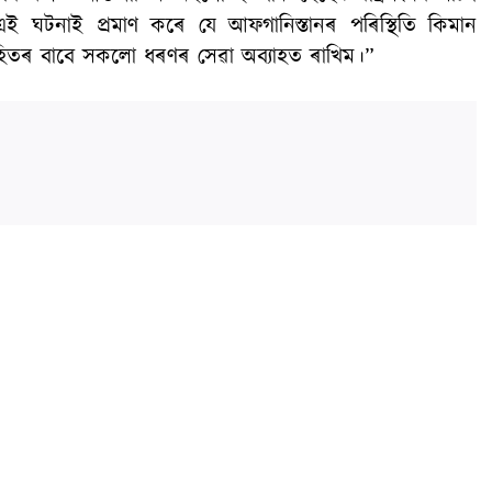
ই ঘটনাই প্ৰমাণ কৰে যে আফগানিস্তানৰ পৰিস্থিতি কিমান
হিতৰ বাবে সকলো ধৰণৰ সেৱা অব্যাহত ৰাখিম।”