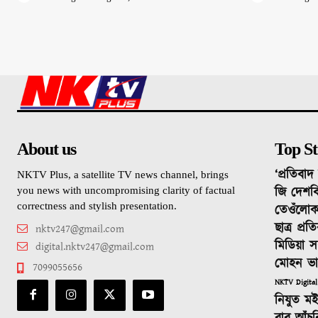
About us
Top St
‘প্ৰতিবা
NKTV Plus, a satellite TV news channel, brings
জি দেশবি
you news with uncompromising clarity of factual
correctness and stylish presentation.
তেওঁলোক
ছাত্ৰ প্ৰ
nktv247@gmail.com
মিডিয়া স
digital.nktv247@gmail.com
মোহন ভ
7099055656
NKTV Digital
নিযুত ম