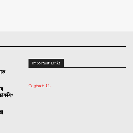
Important Links
লোক
Contact Us
াৰ
চাকৰি?
য়া