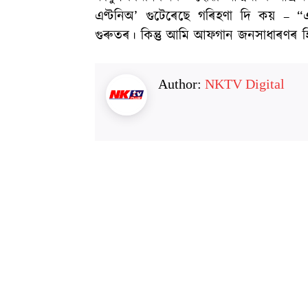
এণ্টনিঅ’ গুটেৰেছে গৰিহণা দি কয় – “এ
গুৰুতৰ। কিন্তু আমি আফগান জনসাধাৰণৰ 
Author:
NKTV Digital