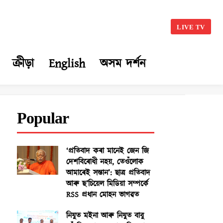
LIVE TV
ক্ৰীড়া
English
অসম দৰ্শন
Popular
‘প্ৰতিবাদ কৰা মানেই জেন জি
দেশবিৰোধী নহয়, তেওঁলোক
আমাৰেই সন্তান’: ছাত্ৰ প্ৰতিবাদ
আৰু ছ’চিয়েল মিডিয়া সম্পৰ্কে
RSS প্ৰধান মোহন ভাগৱত
নিযুত মইনা আৰু নিযুত বাবু