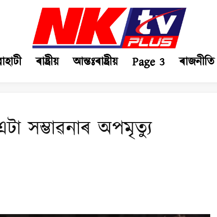
ৱাহাটী
ৰাষ্ট্ৰীয়
আন্তঃৰাষ্ট্ৰীয়
Page 3
ৰাজনীতি
া সম্ভাৱনাৰ অপমৃত্যু