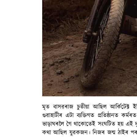
মৃত বাসৱৰাজ চুতীয়া আছিল আৰ্কিটেক্ট 
গুৱাহাটীৰ এটা ব্যক্তিগত প্ৰতিষ্ঠানত ক
ভাড়াঘৰলৈ গৈ থাকোতেই সংঘটিত হয় এই দু
কথা আছিল যুৱকজন। নিজৰ জন্ম ঠাইৰ পৰ