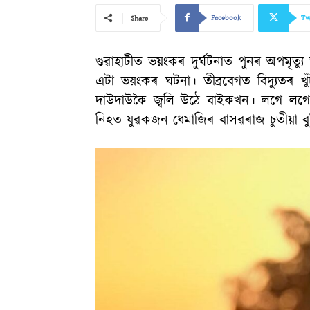
Facebook
Tw
Share
গুৱাহাটীত ভয়ংকৰ দুৰ্ঘটনাত পুনৰ অপমৃত্য
এটা ভয়ংকৰ ঘটনা। তীব্ৰবেগত বিদ্যুতৰ খুঁ
দাউদাউকৈ জ্বলি উঠে বাইকখন। লগে লগে
নিহত যুৱকজন ধেমাজিৰ বাসৱৰাজ চুতীয়া বুল