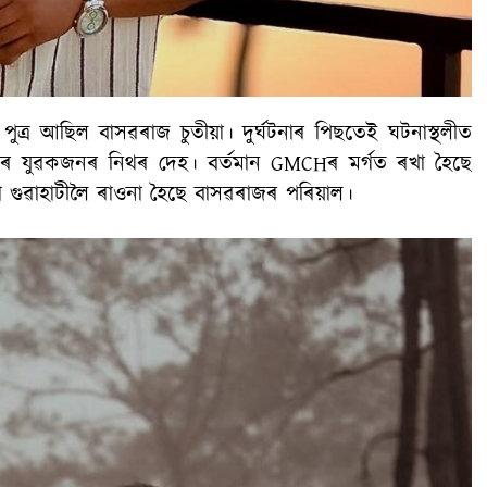
্ৰ পুত্ৰ আছিল বাসৱৰাজ চুতীয়া। দুৰ্ঘটনাৰ পিছতেই ঘটনাস্থলীত
কৰে যুৱকজনৰ নিথৰ দেহ। বৰ্তমান GMCHৰ মৰ্গত ৰখা হৈছে
গুৱাহাটীলৈ ৰাওনা হৈছে বাসৱৰাজৰ পৰিয়াল।