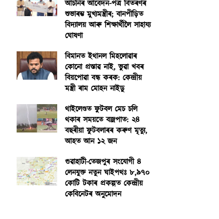
আঁচনিৰ আবেদন-পত্ৰ বিতৰণৰ
শুভাৰম্ভ মুখ্যমন্ত্ৰীৰ; বানপীড়িত
বিদ্যালয় আৰু শিক্ষাৰ্থীলৈ সাহায্য
ঘোষণা
বিমানত ইথানল মিহলোৱাৰ
কোনো প্ৰস্তাৱ নাই, ভুৱা খবৰ
বিয়পোৱা বন্ধ কৰক: কেন্দ্ৰীয়
মন্ত্ৰী ৰাম মোহন নাইডু
থাইলেণ্ডত ফুটবল মেচ চলি
থকাৰ সময়তে বজ্ৰপাত: ২৪
বছৰীয়া ফুটবলাৰৰ কৰুণ মৃত্যু,
আহত আন ১২ জন
গুৱাহাটী-তেজপুৰ সংযোগী ৪
লেনযুক্ত নতুন ঘাইপথঃ ৮,৯৭০
কোটি টকাৰ প্ৰকল্পত কেন্দ্ৰীয়
কেবিনেটৰ অনুমোদন