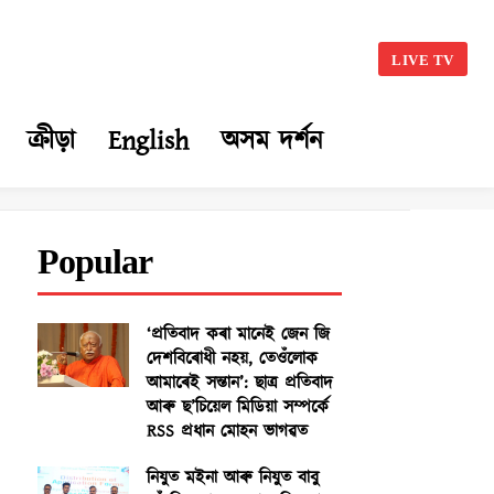
LIVE TV
ক্ৰীড়া
English
অসম দৰ্শন
Popular
‘প্ৰতিবাদ কৰা মানেই জেন জি
দেশবিৰোধী নহয়, তেওঁলোক
আমাৰেই সন্তান’: ছাত্ৰ প্ৰতিবাদ
আৰু ছ’চিয়েল মিডিয়া সম্পৰ্কে
RSS প্ৰধান মোহন ভাগৱত
নিযুত মইনা আৰু নিযুত বাবু