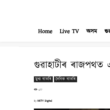
Home
Live TV
অসম
গু
গুৱাহাটীৰ ৰাজপথত এট
মুখ্য বাতৰি
দৈনিক বাতৰি
677
By
NKTV Digital