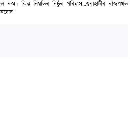
ৰুম। কিন্তু নিয়তিৰ নিষ্ঠুৰ পৰিহাস…গুৱাহাটীৰ ৰাজপথত
োনবোৰ।