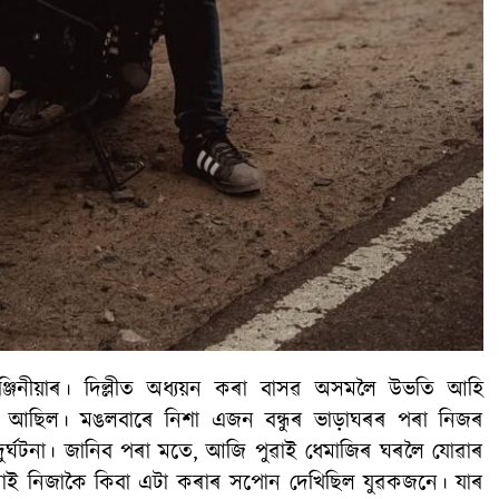
ইঞ্জিনীয়াৰ। দিল্লীত অধ্যয়ন কৰা বাসৱ অসমলৈ উভতি আহি
ৰ্মৰত আছিল। মঙলবাৰে নিশা এজন বন্ধুৰ ভাড়াঘৰৰ পৰা নিজৰ
ৰ্ঘটনা। জানিব পৰা মতে, আজি পুৱাই ধেমাজিৰ ঘৰলৈ যোৱাৰ
াই নিজাকৈ কিবা এটা কৰাৰ সপোন দেখিছিল যুৱকজনে। যাৰ