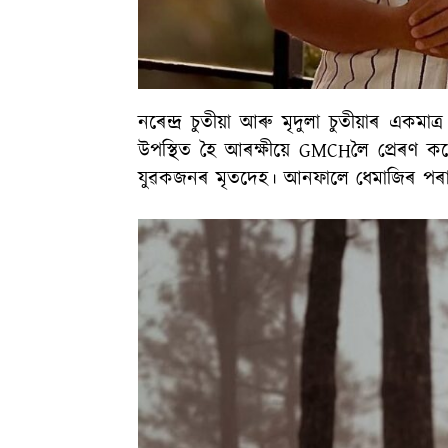
নৰেন্দ্ৰ চুতীয়া আৰু মৃদুলা চুতীয়াৰ একমাত
উপস্থিত হৈ আৰক্ষীয়ে GMCHলৈ প্ৰেৰণ 
যুৱকজনৰ মৃতদেহ। আনফালে ধেমাজিৰ পৰা 