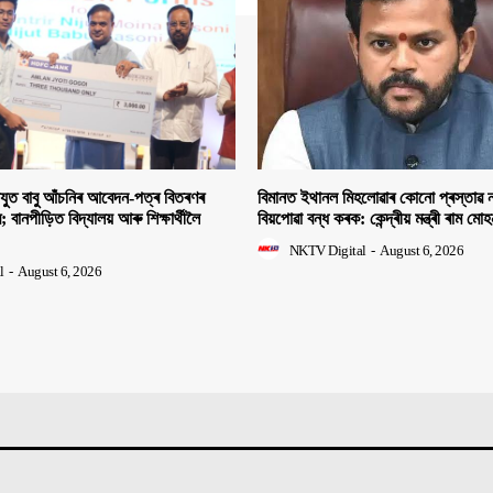
িযুত বাবু আঁচনিৰ আবেদন-পত্ৰ বিতৰণৰ
বিমানত ইথানল মিহলোৱাৰ কোনো প্ৰস্তাৱ ন
ীৰ; বানপীড়িত বিদ্যালয় আৰু শিক্ষাৰ্থীলৈ
বিয়পোৱা বন্ধ কৰক: কেন্দ্ৰীয় মন্ত্ৰী ৰাম মো
NKTV Digital
-
August 6, 2026
l
-
August 6, 2026