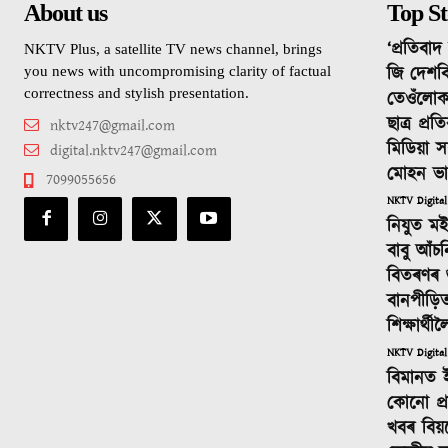
About us
Top St
‘প্ৰতিবা
NKTV Plus, a satellite TV news channel, brings
জি দেশবি
you news with uncompromising clarity of factual
correctness and stylish presentation.
তেওঁলোক
ছাত্ৰ প্ৰ
nktv247@gmail.com
মিডিয়া স
digital.nktv247@gmail.com
মোহন ভ
7099055656
NKTV Digital
নিযুত ম
বাবু আঁচ
বিতৰণৰ শুভ
বানপীড়ি
শিক্ষাৰ্থ
NKTV Digital
বিমানত 
কোনো প্ৰস
খবৰ বিয়