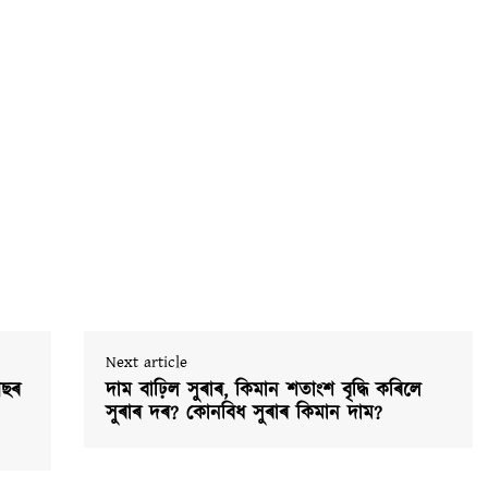
Next article
গছৰ
দাম বাঢ়িল সুৰাৰ, কিমান শতাংশ বৃদ্ধি কৰিলে
সুৰাৰ দৰ? কোনবিধ সুৰাৰ কিমান দাম?