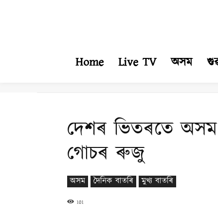
Home
Live TV
অসম
গু
দেশৰ ভিতৰতে অসম আৰ
গোচৰ ৰুজু
অসম
দৈনিক বাতৰি
মুখ্য বাতৰি
101