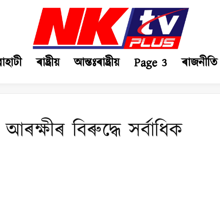
ৱাহাটী
ৰাষ্ট্ৰীয়
আন্তঃৰাষ্ট্ৰীয়
Page 3
ৰাজনীতি
ক্ষীৰ বিৰুদ্ধে সৰ্বাধিক