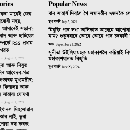
ories
Popular News
বান সাহাৰ্য দিবলৈ গৈ সন্ধানহীন ৭জনকৈ 
দ কৰা মানেই জেন
ৰোধী নহয়,
মুখ্য বাতৰি
July 5, 2024
 আমাৰেই সন্তান’:
নিযুক্তি পাব লগা তালিকাত আছেনে আপোন
তিবাদ আৰু ছ’চিয়েল
নাম? শুকুৰবাৰে কোনে কোনে পাব চৰকাৰী 
ম্পৰ্কে RSS প্ৰধান
অসম
September 21, 2022
াগৱত
সুনীতা উইলিয়ামছক মহাকাশলৈ কঢ়িয়াই নি
মহাকাশযানত বিজুতি
-
August 6, 2026
ইনা আৰু নিযুত
মুখ্য বাতৰি
June 23, 2024
নিৰ আবেদন-পত্ৰ
াৰম্ভ মুখ্যমন্ত্ৰীৰ;
ত বিদ্যালয় আৰু
ীলৈ সাহায্য ঘোষণা
-
August 6, 2026
ইথানল মিহলোৱাৰ
্তাৱ নাই, ভুৱা
পোৱা বন্ধ কৰক: