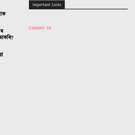
Important Links
লোক
Contact Us
াৰ
চাকৰি?
য়া