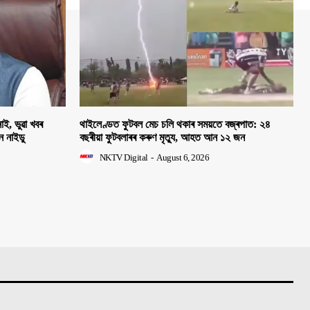
াই, ভুৱা খবৰ
থাইলেণ্ডত ফুটবল মেচ চলি থকাৰ সময়তে বজ্ৰপাত: ২৪
হন নাইডু
বছৰীয়া ফুটবলাৰৰ কৰুণ মৃত্যু, আহত আন ১২ জন
NKTV Digital
-
August 6, 2026