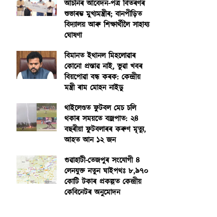
আঁচনিৰ আবেদন-পত্ৰ বিতৰণৰ
শুভাৰম্ভ মুখ্যমন্ত্ৰীৰ; বানপীড়িত
বিদ্যালয় আৰু শিক্ষাৰ্থীলৈ সাহায্য
ঘোষণা
বিমানত ইথানল মিহলোৱাৰ
কোনো প্ৰস্তাৱ নাই, ভুৱা খবৰ
বিয়পোৱা বন্ধ কৰক: কেন্দ্ৰীয়
মন্ত্ৰী ৰাম মোহন নাইডু
থাইলেণ্ডত ফুটবল মেচ চলি
থকাৰ সময়তে বজ্ৰপাত: ২৪
বছৰীয়া ফুটবলাৰৰ কৰুণ মৃত্যু,
আহত আন ১২ জন
গুৱাহাটী-তেজপুৰ সংযোগী ৪
লেনযুক্ত নতুন ঘাইপথঃ ৮,৯৭০
কোটি টকাৰ প্ৰকল্পত কেন্দ্ৰীয়
কেবিনেটৰ অনুমোদন