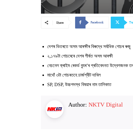
Facebook
Tw
Share
দেশৰ ভিতৰতে অসম আৰক্ষীৰ বিৰুদ্ধে সৰ্বাধিক গোচৰ ৰুজু
২,১৭৯টা গোচৰেৰে দেশৰ শীৰ্ষত অসম আৰক্ষী
নেচনেল ক্ৰাইম ৰেকৰ্ড ব্যুৰ’ৰ প্ৰতিবেদনত উদ্বেগজনক তথ
মাথোঁ ৩টা গোচৰতহে চার্জশ্বীট দাখিল
SP, DSP, উচ্চপদস্থ বিষয়াৰ নাম তালিকাত
Author:
NKTV Digital