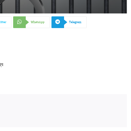
itter
WhatsApp
Telegram
্য