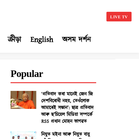
LIVE TV
ক্ৰীড়া
English
অসম দৰ্শন
Popular
‘প্ৰতিবাদ কৰা মানেই জেন জি
দেশবিৰোধী নহয়, তেওঁলোক
আমাৰেই সন্তান’: ছাত্ৰ প্ৰতিবাদ
আৰু ছ’চিয়েল মিডিয়া সম্পৰ্কে
RSS প্ৰধান মোহন ভাগৱত
নিযুত মইনা আৰু নিযুত বাবু