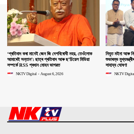
‘প্ৰতিবাদ কৰা মানেই জেন জি দেশবিৰোধী নহয়, তেওঁলোক
নিযুত মইনা আৰু ন
আমাৰেই সন্তান’: ছাত্ৰ প্ৰতিবাদ আৰু ছ’চিয়েল মিডিয়া
শুভাৰম্ভ মুখ্যমন্ত্ৰ
সম্পৰ্কে RSS প্ৰধান মোহন ভাগৱত
সাহায্য ঘোষণা
NKTV Digital
-
August 6, 2026
NKTV Digita