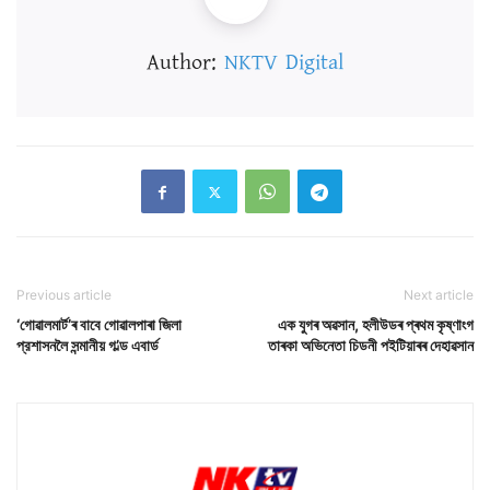
Author:
NKTV Digital
Previous article
Next article
‘গোৱালমাৰ্ট’ৰ বাবে গোৱালপাৰা জিলা
এক যুগৰ অৱসান, হলীউডৰ প্ৰথম কৃষ্ণাংগ
প্রশাসনলৈ সন্মানীয় গ’ল্ড এবার্ড
তাৰকা অভিনেতা চিডনী পইটিয়াৰৰ দেহাৱসান