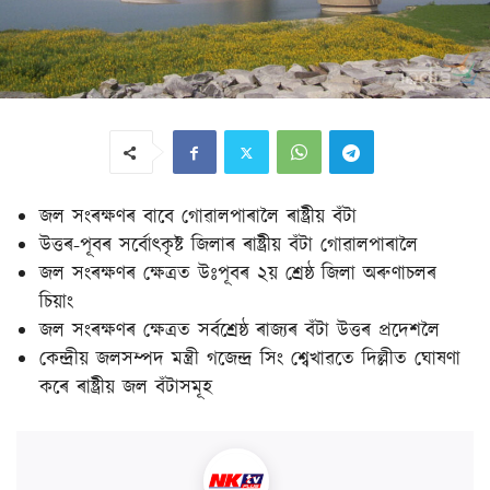
জল সংৰক্ষণৰ বাবে গোৱালপাৰালৈ ৰাষ্ট্ৰীয় বঁটা
উত্তৰ-পূবৰ সৰ্বোৎকৃষ্ট জিলাৰ ৰাষ্ট্ৰীয় বঁটা গোৱালপাৰালৈ
জল সংৰক্ষণৰ ক্ষেত্ৰত উঃপূবৰ ২য় শ্ৰেষ্ঠ জিলা অৰুণাচলৰ
চিয়াং
জল সংৰক্ষণৰ ক্ষেত্ৰত সৰ্বশ্ৰেষ্ঠ ৰাজ্যৰ বঁটা উত্তৰ প্ৰদেশলৈ
কেন্দ্ৰীয় জলসম্পদ মন্ত্রী গজেন্দ্ৰ সিং শ্বেখাৱতে দিল্লীত ঘোষণা
কৰে ৰাষ্ট্ৰীয় জল বঁটাসমূহ