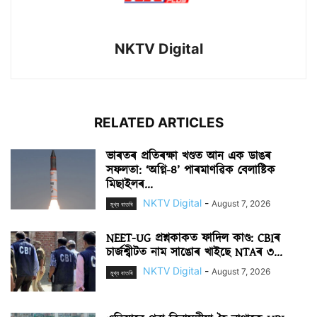
NKTV Digital
RELATED ARTICLES
ভাৰতৰ প্ৰতিৰক্ষা খণ্ডত আন এক ডাঙৰ
সফলতা: ‘অগ্নি-৪’ পাৰমাণৱিক বেলাষ্টিক
মিছাইলৰ...
NKTV Digital
-
August 7, 2026
মুখ্য বাতৰি
NEET-UG প্ৰশ্নকাকত ফাদিল কাণ্ড: CBIৰ
চাৰ্জশ্বীটত নাম সাঙোৰ খাইছে NTAৰ ৩...
NKTV Digital
-
August 7, 2026
মুখ্য বাতৰি