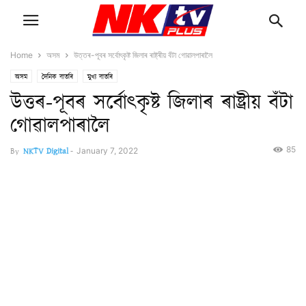
Home
অসম
উত্তৰ-পূবৰ সৰ্বোৎকৃষ্ট জিলাৰ ৰাষ্ট্ৰীয় বঁটা গোৱালপাৰালৈ
অসম
দৈনিক বাতৰি
মুখ্য বাতৰি
উত্তৰ-পূবৰ সৰ্বোৎকৃষ্ট জিলাৰ ৰাষ্ট্ৰীয় বঁটা
গোৱালপাৰালৈ
85
By
NKTV Digital
-
January 7, 2022