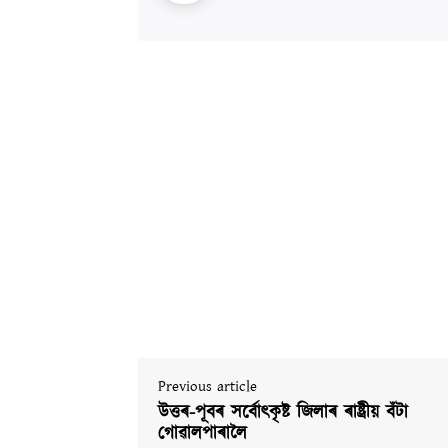
Previous article
উত্তৰ-পূবৰ সৰ্বোৎকৃষ্ট জিলাৰ ৰাষ্ট্ৰীয় বঁটা
গোৱালপাৰালৈ