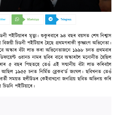
itter
WhatsApp
Telegram
ডনী পইটিয়াৰৰ মৃত্যু। শুকুৰবাৰে ৯৪ বছৰ বয়সত শেষ নিশ্বাস
টা বিজয়ী চিডনী পইটিয়াৰ হৈছে প্ৰথমগৰাকী কৃষ্ণাংগ অভিনেতা।
বে অস্কাৰ বঁটা লাভ কৰা অভিনেতাজনে ১৯৯৮ চনত প্ৰথমবাৰ
ডিফায়েণ্ট ওৱানচ নামৰ ছবিৰ বাবে অস্কাৰলৈ মনোনীত হৈছিল
াৰ ৫ বছৰ পিছতহে তেওঁ এই সন্মানীয় বঁটা লাভ কৰিবলৈ
 আছিল ১৯৫৫ চনত নিৰ্মিত ব্লেকব’ৰ্ড জংঘল। ছবিখনত তেওঁ
ৰৱৰ্তী সময়ত হলীউডৰ কেইবাখনো জনপ্ৰিয় ছবিত অভিনয় কৰি
িল চিডনি পইটিয়াৰে।