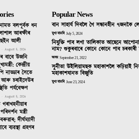
ories
Popular News
বান সাহাৰ্য দিবলৈ গৈ সন্ধানহীন ৭জনকৈ 
নামত বলপূৰ্বক ধন
লাশাল আৰক্ষীৰ
মুখ্য বাতৰি
July 5, 2024
ছেইন আলী
নিযুক্তি পাব লগা তালিকাত আছেনে আপোন
নাম? শুকুৰবাৰে কোনে কোনে পাব চৰকাৰী 
-
August 5, 2026
িনৰ বাবে উজনি
অসম
September 21, 2022
ন্ত্ৰী: কেন্দ্ৰীয়
সুনীতা উইলিয়ামছক মহাকাশলৈ কঢ়িয়াই নি
ে পি নাড্ডাৰ সৈতে
মহাকাশযানত বিজুতি
 আৰু চৰাইদেউৰ
মুখ্য বাতৰি
June 23, 2024
থিতি পৰ্যবেক্ষণ
-
August 5, 2026
ত গৰাখহনীয়াৰ
পৰিদৰ্শন মন্ত্ৰী
লবৰুৱাৰ; দীৰ্ঘম্যাদী
াবে ব্যৱস্থা গ্ৰহণৰ