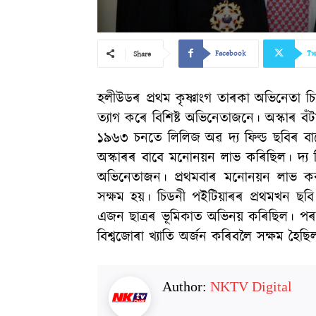
Facebook
Tw
Share
হলীউডৰ প্ৰথম কৃষ্ণাংগ তাৰকা অভিনেতা চি
ত্যাগ কৰে বিশিষ্ট অভিনেতাজনে। অস্কাৰ বঁ
১৯৬৩ চনতে লিলিজ অৱ দ্য ফিল্ড ছবিৰ বা
অস্কাৰৰ বাবে মনোনয়ন লাভ কৰিছিল। দ্য 
অভিনেতাজন। প্ৰথমবাৰ মনোনয়ন লাভ কৰ
সক্ষম হয়। চিডনী পইটিয়াৰৰ প্ৰথমখন ছবি
এজন ছাত্ৰৰ ভূমিকাত অভিনয় কৰিছিল। প
বিশ্বজোৰা খ্যাতি অৰ্জন কৰিবলৈ সক্ষম হৈছ
Author:
NKTV Digital