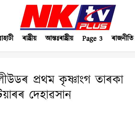
ৱাহাটী
ৰাষ্ট্ৰীয়
আন্তঃৰাষ্ট্ৰীয়
Page 3
ৰাজনীতি
উডৰ প্ৰথম কৃষ্ণাংগ তাৰকা
িয়াৰৰ দেহাৱসান