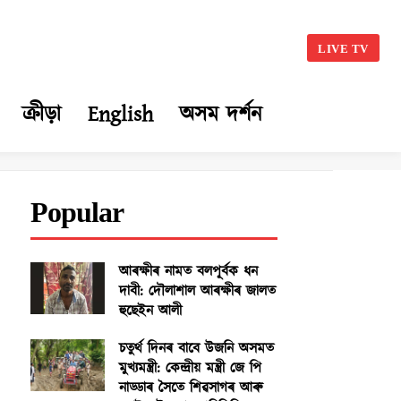
LIVE TV
ক্ৰীড়া
English
অসম দৰ্শন
Popular
আৰক্ষীৰ নামত বলপূৰ্বক ধন
দাবী: দৌলাশাল আৰক্ষীৰ জালত
হুছেইন আলী
চতুৰ্থ দিনৰ বাবে উজনি অসমত
মুখ্যমন্ত্ৰী: কেন্দ্ৰীয় মন্ত্ৰী জে পি
নাড্ডাৰ সৈতে শিৱসাগৰ আৰু