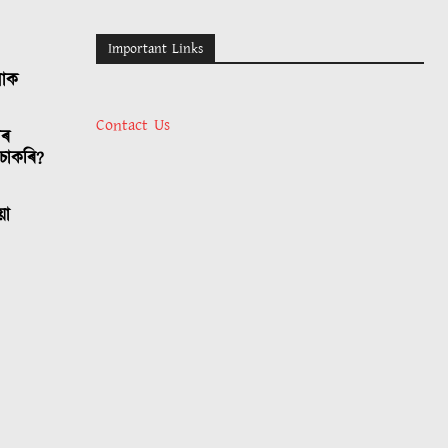
Important Links
লোক
Contact Us
াৰ
চাকৰি?
য়া