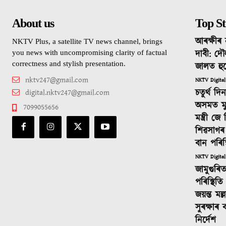
About us
Top St
আৰক্ষীৰ 
NKTV Plus, a satellite TV news channel, brings
দাবী: দৌ
you news with uncompromising clarity of factual
correctness and stylish presentation.
জালত হু
nktv247@gmail.com
NKTV Digital
চতুৰ্থ দ
digital.nktv247@gmail.com
অসমত মুখ্যম
7099055656
মন্ত্ৰী জ
শিৱসাগৰ
বান পৰিস্
NKTV Digital
জামুগুৰি
পৰিস্থিতি 
জয়ন্ত মল্
সুৰক্ষাৰ ব
নিৰ্দেশ