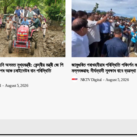
ি অসমত মুখ্যমন্ত্ৰী: কেন্দ্ৰীয় মন্ত্ৰী জে পি
জামুগুৰিত গৰাখহনীয়াৰ পৰিস্থিতি পৰিদৰ্শন মন্
াগৰ আৰু চৰাইদেউৰ বান পৰিস্থিতি
মল্লবৰুৱাৰ; দীৰ্ঘম্যাদী সুৰক্ষাৰ বাবে ব্যৱস্থা
NKTV Digital
-
August 5, 2026
l
-
August 5, 2026