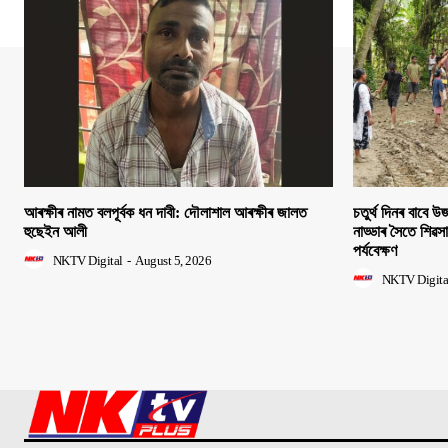
আৰক্ষীৰ নামত বলপূৰ্বক ধন দাবী: দৌলাশাল আৰক্ষীৰ জালত
চতুৰ্থ দিনৰ বাবে উজন
হুছেইন আলী
নাড্ডাৰ সৈতে শিৱস
পৰ্যবেক্ষণ
NKTV Digital
-
August 5, 2026
NKTV Digita