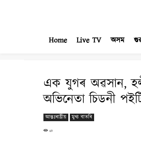
Home
Live TV
অসম
গু
এক যুগৰ অৱসান, হলী
অভিনেতা চিডনী পইট
আন্তঃৰাষ্ট্ৰীয়
মুখ্য বাতৰি
69