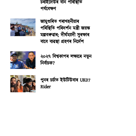
চৰাইদেউৰ বান পৰিস্থিতি
পৰ্যবেক্ষণ
জামুগুৰিত গৰাখহনীয়াৰ
পৰিস্থিতি পৰিদৰ্শন মন্ত্ৰী জয়ন্ত
মল্লবৰুৱাৰ; দীৰ্ঘম্যাদী সুৰক্ষাৰ
বাবে ব্যৱস্থা গ্ৰহণৰ নিৰ্দেশ
২০২৭ বিশ্বকাপৰ লক্ষ্যৰে নতুন
নিৰ্বাচক?
পুনৰ চৰ্চাত ইউটিউবাৰ UK07
Rider